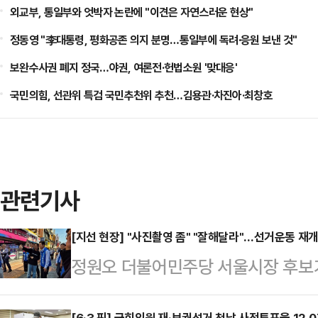
외교부, 통일부와 엇박자 논란에 "이견은 자연스러운 현상"
정동영 "李대통령, 평화공존 의지 분명…통일부에 독려·응원 보낸 것"
보완수사권 폐지 정국…야권, 여론전·헌법소원 '맞대응'
국민의힘, 선관위 특검 국민추천위 추천…김용관·차진아·최창호
관련기사
[지선 현장] "사진촬영 좀" "잘해달라"…선거운동 재개
정원오 더불어민주당 서울시장 후보
선거운동을 재개했다. 성북과 종로, 
[6·3 픽] 국회의원 재·보궐선거 첫날 사전투표율 12.