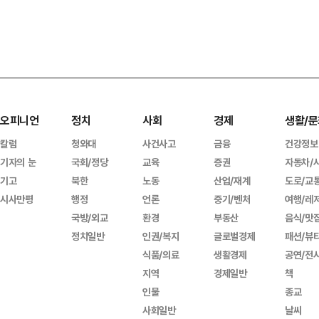
오피니언
정치
사회
경제
생활/문
칼럼
청와대
사건사고
금융
건강정보
기자의 눈
국회/정당
교육
증권
자동차/
기고
북한
노동
산업/재계
도로/교
시사만평
행정
언론
중기/벤처
여행/레
국방/외교
환경
부동산
음식/맛
정치일반
인권/복지
글로벌경제
패션/뷰
식품/의료
생활경제
공연/전
지역
경제일반
책
인물
종교
사회일반
날씨