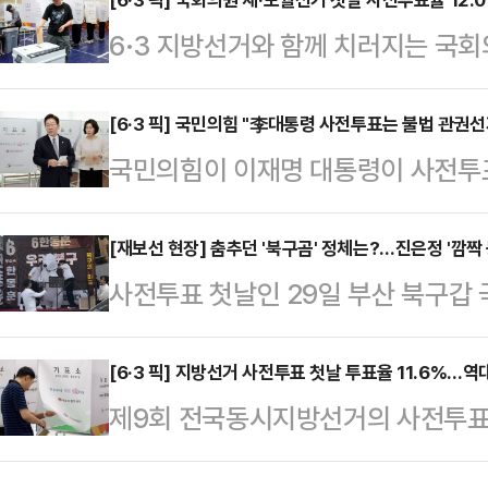
를 호소했다. 특히 약점으로 꼽히는 
6·3 지방선거와 함께 치러지는 국
밀접한 곳을 찾기도 했다.정 후보는
율이 12.07%로 집계됐다.중앙선
마련된 사전투표소에서 투표를 마친 
14개 재·보궐선거구의 유권자 226만
[6·3 픽] 국민의힘 "李대통령 사전투표는 불법 관권
지역을 먼저 시작하려고 한다"며 "원
국민의힘이 이재명 대통령이 사전투
쳤다고 밝혔다.선거구별로는 전북 군
표심을 정하지 못한 사람들에 대한 
는 논란이 이는 것과 관련 "비밀투표
표율을 기록했다. 이어 충남 공주부여
것"이라고 밝혔…
했다.국민의힘 공명선거 안심투표위원
[재보선 현장] 춤추던 '북구곰' 정체는?…진은정 '깜짝
이 15.66%, 제주 서귀포가 14.
사전투표 첫날인 29일 부산 북구갑
령이 사전투표소 기표소 내에서 본인
지역은 충남 아산을로 8.16%에 그
속 후보의 배우자 진은정 변호사가 '
부에 노출시키는 초유의 사태가 발생
사전투…
나섰다. 유세 현장에 먼저 도착해 선
[6·3 픽] 지방선거 사전투표 첫날 투표율 11.6%…역
대놓고 위반하는 장면이 언론을 통해
제9회 전국동시지방선거의 사전투표 
진 변호사로 드러나자 현장은 순식간
다.위원회는 "최근 뜬금없는 시장 방
중 최대치를 기록했다. 중앙선거관리
트를 입은 진 변호사는 이날 부산 북
이제는 본인이 어디에 투표했는…