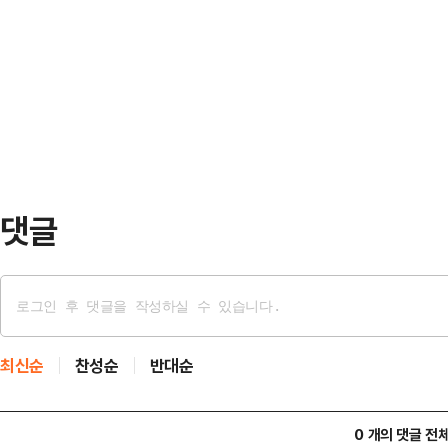
까지 진행된 1일차 사전투표에서 전체
중유세 현장에 예정 시간보다 10분
만486명이 투표를 마쳤다고 밝혔다.
맞춰 몸을 흔들며 지지자들과 어울렸
2022년 제8회 지방선거 첫날 사전투
'북구곰'이…
장 높은 투표율을 기록한 지역은 전남(2
(14.37%), 광주(14.19%) 등이
댓글
최신순
찬성순
반대순
0 개의 댓글 전