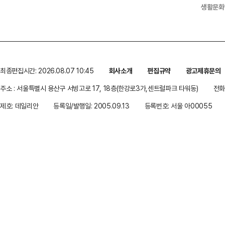
생활문화
최종편집시간: 2026.08.07 10:45
회사소개
편집규약
광고제휴문의
주소 : 서울특별시 용산구 서빙고로 17, 18층(한강로3가,센트럴파크 타워동)
전화 
제호: 데일리안
등록일/발행일: 2005.09.13
등록번호: 서울 아00055