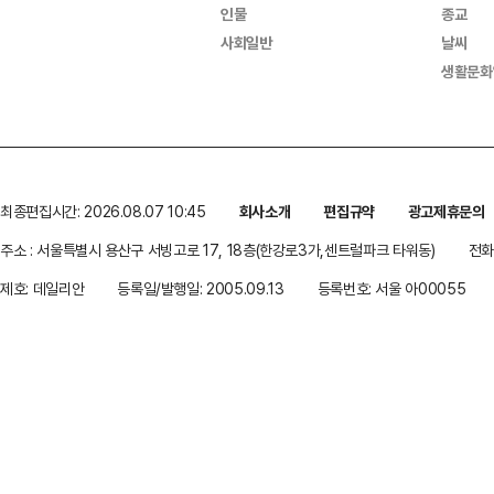
인물
종교
사회일반
날씨
생활문화
최종편집시간: 2026.08.07 10:45
회사소개
편집규약
광고제휴문의
주소 : 서울특별시 용산구 서빙고로 17, 18층(한강로3가,센트럴파크 타워동)
전화 
제호: 데일리안
등록일/발행일: 2005.09.13
등록번호: 서울 아00055