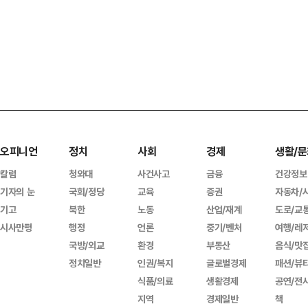
오피니언
정치
사회
경제
생활/문
칼럼
청와대
사건사고
금융
건강정보
기자의 눈
국회/정당
교육
증권
자동차/
기고
북한
노동
산업/재계
도로/교
시사만평
행정
언론
중기/벤처
여행/레
국방/외교
환경
부동산
음식/맛
정치일반
인권/복지
글로벌경제
패션/뷰
식품/의료
생활경제
공연/전
지역
경제일반
책