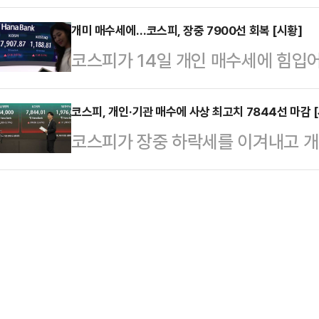
전환했다.한국거래소에 따르면, 이날 
내린 8165.73으로 출발했다.장중 
일보다 6.05포인트(0.08%) 내린 
개미 매수세에…코스피, 장중 7900선 회복 [시황]
기관 투자자 매도 여파로 7841.01
코스피가 14일 개인 매수세에 힘입
보다 57.53포인트(0.74%) 오른
력이 붙으며 낙폭을 만회한 지수는 
에 따르면, 이날 오전 9시 20분 코
외국인이 홀로 1조1833억원을 순매
(0.63%) 오른 7893.10을 가리
코스피, 개인·기관 매수에 사상 최고치 7844선 마감 
1019억원, 499억원을 순매수하고
코스피가 장중 하락세를 이겨내고 개
(0.38%) 오른 7873.91로 출발
혼조세를 보이고 있다. 구체적으로 삼
7844선에서 마감했다.13일 한국
별로 보면 개인이 홀로 7070억원을
대비 200.86포인트(2.63%) 오른
6995억원, 188억원을 순매도하고
보다 129.50포인트(1.69%) 내린
혼조세를 보이고 있다. 구체적으로 삼
까지 빠졌지만 개인과 기관의 '동반 
주체별로 보면 개인과 기관이 각각 1
지수 상승을 유도했다.외국인은 홀로