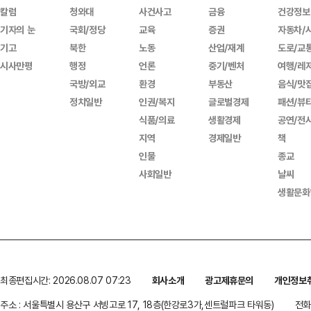
칼럼
청와대
사건사고
금융
건강정보
기자의 눈
국회/정당
교육
증권
자동차/
기고
북한
노동
산업/재계
도로/교
시사만평
행정
언론
중기/벤처
여행/레
국방/외교
환경
부동산
음식/맛
정치일반
인권/복지
글로벌경제
패션/뷰
식품/의료
생활경제
공연/전
지역
경제일반
책
인물
종교
사회일반
날씨
생활문화
최종편집시간: 2026.08.07 07:23
회사소개
광고제휴문의
개인정보
주소 : 서울특별시 용산구 서빙고로 17, 18층(한강로3가,센트럴파크 타워동)
전화 