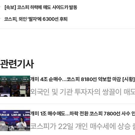
[속보] 코스피 하락에 매도 사이드카 발동
코스피, 외인 ‘팔자’에 6300선 후퇴
관련기사
개미 4조 순매수…코스피 8180선 약보합 마감 [시황]
외국인 및 기관 투자자의 쌍끌이 매도
인 투자자의 적극적인 매수세가 지수
래소에 따르면, 이날 코스피 지수는 전
개미 1조 매수에도…하락 전환 코스피 7800선 사수 안
코스피가 22일 개인 매수세에 상승
하락한 8185.29에 거래를 마쳤다. 