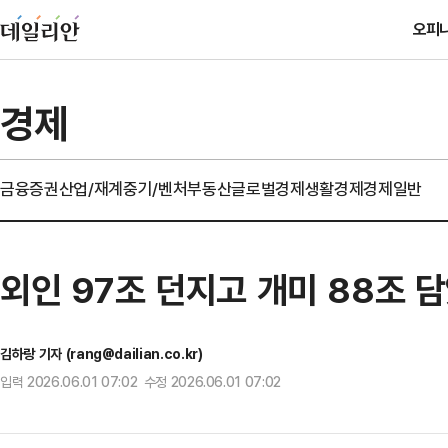
오피
경제
금융
증권
산업/재계
중기/벤처
부동산
글로벌경제
생활경제
경제일반
외인 97조 던지고 개미 88조
김하랑 기자 (rang@dailian.co.kr)
입력 2026.06.01 07:02 수정 2026.06.01 07:02