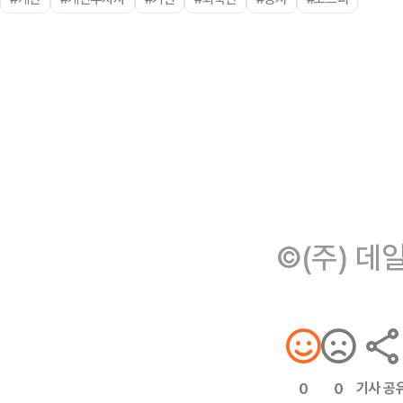
©(주) 데
기사 공
0
0