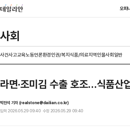
오피
사회
사건사고
교육
노동
언론
환경
인권/복지
식품/의료
지역
인물
사회일반
라면·조미김 수출 호조…식품산업
박진석 기자 (realstone@dailian.co.kr)
입력 2026.05.29 09:40 수정 2026.05.29 09:40