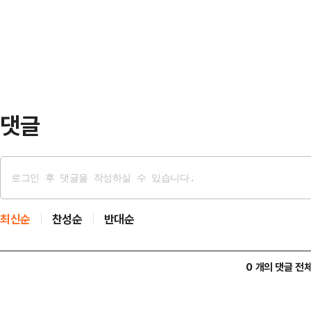
6·3 지방선거 경기도지사 후보 초청
월 연속 순매도했고, 채권은 순투자
진행됐다. 토론에는 추미애 후보와 
어 매월 국내주식을 순매도…
후보가 참석했다.처음이자 마지막인 
조사에서 선두를 달리면서 토론을 회
역량에 유권자들의 이목이 집…
댓글
최신순
찬성순
반대순
0 개의 댓글 전