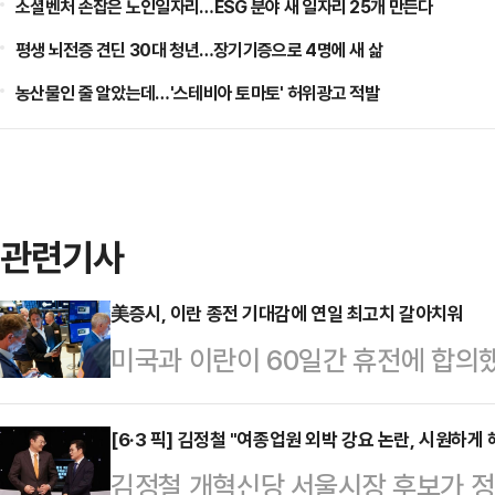
소셜벤처 손잡은 노인일자리…ESG 분야 새 일자리 25개 만든다
평생 뇌전증 견딘 30대 청년…장기기증으로 4명에 새 삶
농산물인 줄 알았는데…'스테비아 토마토' 허위광고 적발
관련기사
美증시, 이란 종전 기대감에 연일 최고치 갈아치워
미국과 이란이 60일간 휴전에 합의
행진을 이어갔다. 3대 지수는 이날도
CNBC 방송에 따르면 뉴욕증권거
[6·3 픽] 김정철 "여종업원 외박 강요 논란, 시원하게
김정철 개혁신당 서울시장 후보가 정
존스지수는 28일(현지시간) 전 거래일