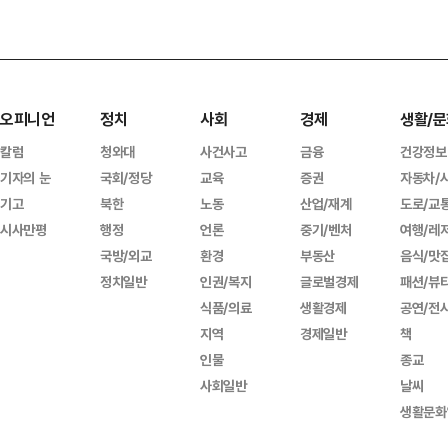
오피니언
정치
사회
경제
생활/문
칼럼
청와대
사건사고
금융
건강정보
기자의 눈
국회/정당
교육
증권
자동차/
기고
북한
노동
산업/재계
도로/교
시사만평
행정
언론
중기/벤처
여행/레
국방/외교
환경
부동산
음식/맛
정치일반
인권/복지
글로벌경제
패션/뷰
식품/의료
생활경제
공연/전
지역
경제일반
책
인물
종교
사회일반
날씨
생활문화