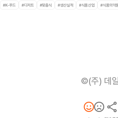
#K-푸드
#디저트
#맞춤식
#생산실적
#식품산업
#식품의약
©(주) 데