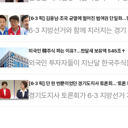
논란'에 대해 "외박을 나가자고 강요
662.57에 마감했다. 대형주 위주의
라"고 요청했다. 정 후보는 "토론 
[6·3 픽] 김용남·조국 균열에 멀어진 범여권 단일화…
(0.59%) 상승한 7564.58를 
6·3 지방선거와 함께 치러지는 경기
28일 밤 중앙선거관리위원회 주관으
247.10포인트(0.93%) 오른 2만 
반전으로 접어든 가운데, 선거 초반
토론회에서 "주폭 논란과 관련해 양
성이 사실상 희박해졌다는 관측이 나
외국인 韓주식 파는 이유?…한달새 보유액 545조↑
박을 나가자고 강요한 부분이 있다"며
외국인 투자자들이 지난달 한국주식
당 등 범여권 성향 후보 3명이 완주
었는지 시원하게 답변해 달라"고 요청
다.코스피 상승세에 힘입어 한국주식 
막판 단일화 논의가 수면 위로 떠오르
차 말했고,…
늘어나자 일부 차익실현 및 글로벌 
[6·3 픽] 단 한 번뿐이었던 경기도지사 토론회…'토론 
속 보수 후보가 신승했던 구도가 재
경기도지사 토론회가 6·3 지방선거 
다.28일 금융감독원이 발표한 '202
을 재선거는 공식 선거운동 전부터 사
론을 의도적으로 피해왔다고 비판을
면, 지난달 외국인은 상장주식 4조4
주당 후보, …
사 후보의 정책 이해도에 의구심이 
억원을 순투자해, 총 3조6040억원