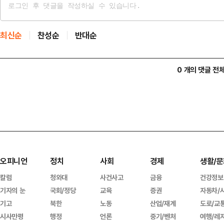
최신순
찬성순
반대순
0 개의 댓글 전
오피니언
정치
사회
경제
생활/문
칼럼
청와대
사건사고
금융
건강정보
기자의 눈
국회/정당
교육
증권
자동차/
기고
북한
노동
산업/재계
도로/교
시사만평
행정
언론
중기/벤처
여행/레