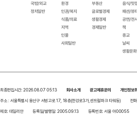
국방/외교
환경
부동산
음식/맛
정치일반
인권/복지
글로벌경제
패션/뷰
식품/의료
생활경제
공연/전
지역
경제일반
책
인물
종교
사회일반
날씨
생활문화
최종편집시간: 2026.08.07 05:13
회사소개
광고제휴문의
개인정보
주소 : 서울특별시 용산구 서빙고로 17, 18층(한강로3가,센트럴파크 타워동)
전화 
제호: 데일리안
등록일/발행일: 2005.09.13
등록번호: 서울 아00055