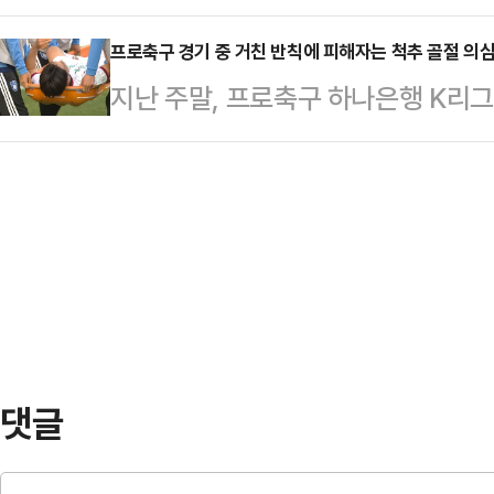
경찰은 구체적인 사건 조사를 진행한
헌법상 기본권인 쟁의권 행사가 경영
조정하는 내용이 포함됐다.…
범행에 사용된 '에어건'이 위험한 물
프로축구 경기 중 거친 반칙에 피해자는 척추 골절 의
판단이 이번 사태의 최대 분수령이 될
지난 주말, 프로축구 하나은행 K리
게 적용될 것으로 전망된다. 법조계
르면 ​삼성전자 사측은 이날 초기업
서 아찔한 장면이 나왔다. 후반 추가
실형을 피하기 어렵다고 봤다.전날
준 투명화와 특별보상 제도…
리던 대전의 이시다 마사토시(마사)를
는 특수상해 등 혐의를 받은 화성시 
단 결과 마사는 척추 돌기 부분 골절
씨(60대)에 대한 구속 전 피의자심
부 축구팬들은 "동업자 정신이 없는
다. 증거 인멸 및 도주…
다는 주장까지 펼쳤다.이와 관련해 
는 선수들이 어느 정도의 접촉·부상 
일반적인 태클로 인해…
댓글