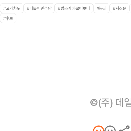
#고가차도
#더불어민주당
#법조계에물어보니
#붕괴
#서소문
#후보
©(주) 데