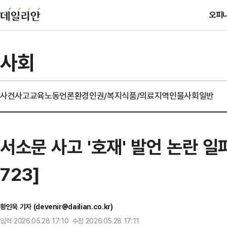
오피
사회
사건사고
교육
노동
언론
환경
인권/복지
식품/의료
지역
인물
사회일반
서소문 사고 '호재' 발언 논란 
723]
황인욱 기자 (devenir@dailian.co.kr)
입력 2026.05.28 17:10 수정 2026.05.28 17:11