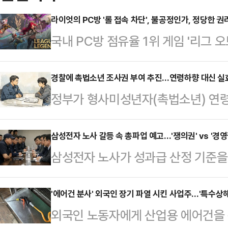
라이엇의 PC방 '롤 접속 차단', 불공정인가, 정당한 
국내 PC방 점유율 1위 게임 '리그 오
개발사인 라이엇게임즈가 유료 가맹 
을 강제 차단 예고하면서 법적 공방
경찰에 촉법소년 조사권 부여 추진…연령하향 대신 실효
정부가 형사미성년자(촉법소년) 연령
계에 따르면 한국인터넷PC카페협동
악용 방지를 위해 경찰에 직접적인 
(라이엇게임즈)를 상대로 서울중앙지
범죄에 대한 처벌 강화보다는 수사 
삼성전자 노사 갈등 속 총파업 예고…'쟁의권' vs '경영
앞서 라이엇게임즈는 국내 PC방 업주
삼성전자 노사가 성과급 산정 기준
취지다. 다만 법조계에선 이러한 정
비스' 계약을 맺고 가맹 PC방에서 리
성을 둘러싼 법리적 공방이 수면 위
을 거둘지에 대한 회의적 시각도 나
사 게임에 접…
행동권을 앞세워 실력 행사를 예고한 
'에어건 분사' 외국인 장기 파열 시킨 사업주…'특수상해
령 논의를 위한 사회적 대화협의체가
외국인 노동자에게 산업용 에어건을 
과급 제도를 이유로 한 파업이 국가
상 소년부 판사에게 일임된 촉법소년