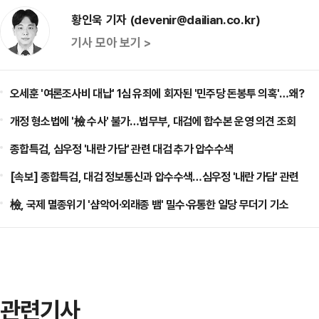
황인욱 기자 (devenir@dailian.co.kr)
기사 모아 보기 >
오세훈 '여론조사비 대납' 1심 유죄에 회자된 '민주당 돈봉투 의혹'…왜?
개정 형소법에 '檢 수사' 불가…법무부, 대검에 합수본 운영 의견 조회
종합특검, 심우정 '내란 가담' 관련 대검 추가 압수수색
[속보] 종합특검, 대검 정보통신과 압수수색…심우정 '내란 가담' 관련
檢, 국제 멸종위기 '샴악어·외래종 뱀' 밀수·유통한 일당 무더기 기소
관련기사