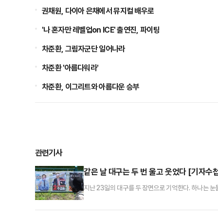
권채원, 다이아 은채에서 뮤지컬 배우로
'나 혼자만 레벨업on ICE' 출연진, 파이팅
차준환, 그림자군단 일어나라
차준환 '아름다워라'
차준환, 이그리트와 아름다운 승부
관련기사
같은 날 대구는 두 번 울고 웃었다 [기자수첩
지난 23일의 대구를 두 장면으로 기억한다. 하나는 눈
을 지키던 노인들이 하나둘 자리에서 일어섰다. 한 할머니
훔쳤다. "공주님"이라는 말도 여기저기서 새어 나왔다