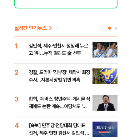
실시간 인기뉴스
1
6
김민석, 제주·인천서 정청래 누르
정청
고 1위…누적 결과도 金 선두
판"
민석
2
7
경찰, 드라마 '김부장' 제작사 회장
李,
수사…자본시장법 위반 의혹
국민
李 
3
8
황희, '폐버스 청년주택' 게시물 삭
최악
제에도 논란 계속…여당서도 '내
계속
로남불' 비판
4
9
[속보] 민주당 전당대회 당대표
인천
선거, 제주·인천 경선서 김민석 승
대…