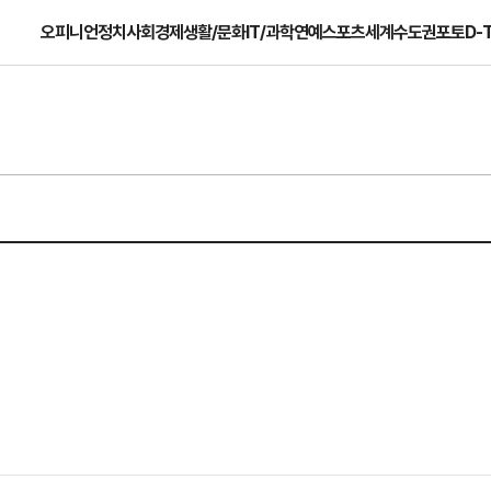
오피니언
정치
사회
경제
생활/문화
IT/과학
연예
스포츠
세계
수도권
포토
D-