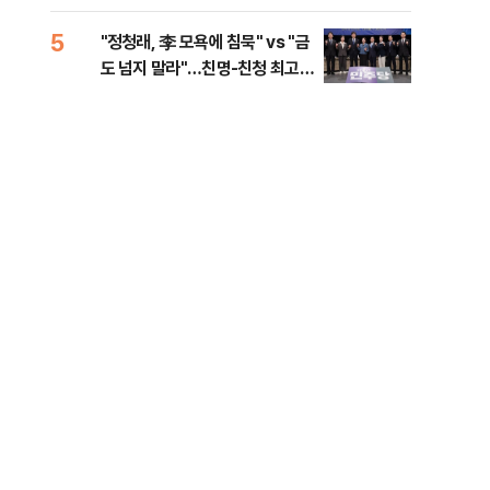
리
5
10
"정청래, 李 모욕에 침묵" vs "금
천안
도 넘지 말라"…친명-친청 최고위
이 
원 후보, 제주서 격돌
사