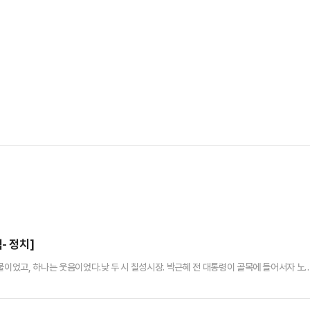
- 정치]
물이었고, 하나는 웃음이었다.낮 두 시 칠성시장. 박근혜 전 대통령이 골목에 들어서자 노
는 그의 손을 두 손으로 감싸 쥐고 끝내 울었다. 옆 사람도, 그 옆 사람도 말없이 눈가를
. 누군가를 부르는 호칭이라기보다, 가슴 깊이 눌러둔 무언가가 터져 나오는 소리에 가까