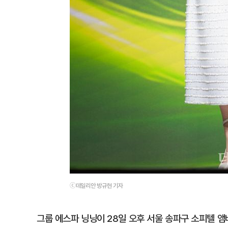
ⓒ데일리안 방규현 기자
그룹 에스파 닝닝이 28일 오후 서울 송파구 소피텔 앰배