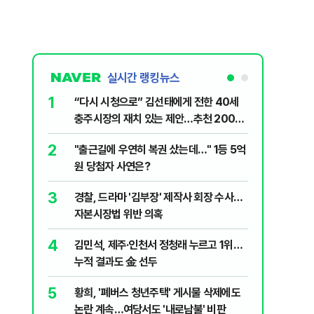
실시간 랭킹뉴스
1
6
“다시 시청으로” 김선태에게 전한 40세
710대 
충주시장의 재치 있는 제안…추천 2000
지는 ‘특
개
2
7
"출근길에 우연히 복권 샀는데…" 1등 5억
‘탄약 고
원 당첨자 사연은?
색출하라
3
8
경찰, 드라마 '김부장' 제작사 회장 수사…
최악의 
자본시장법 위반 의혹
낮 최고 
4
9
김민석, 제주·인천서 정청래 누르고 1위…
정청래 "
누적 결과도 金 선두
길 "이제
민주당"
5
10
황희, '폐버스 청년주택' 게시물 삭제에도
李, '2
논란 계속…여당서도 '내로남불' 비판
'청년 지