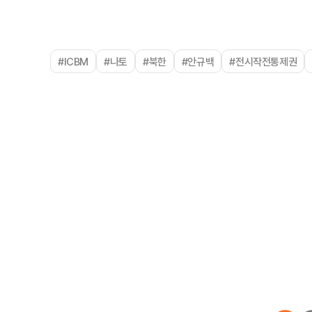
#ICBM
#나토
#북한
#안규백
#전시작전통제권