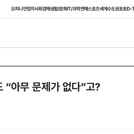
오피니언
정치
사회
경제
생활/문화
IT/과학
연예
스포츠
세계
수도권
포토
D-
 “아무 문제가 없다”고?