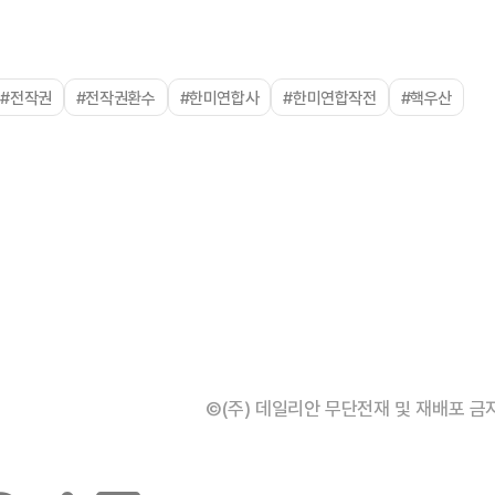
#전작권
#전작권환수
#한미연합사
#한미연합작전
#핵우산
©(주) 데일리안 무단전재 및 재배포 금