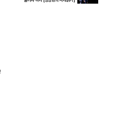
물러야 하나 [정상환의 시대읽기]
으
안