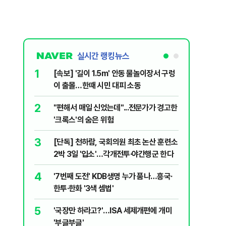
실시간 랭킹뉴스
1
6
[속보] '길이 1.5m' 안동 물놀이장서 구렁
박지원이 
이 출몰…한때 시민 대피 소동
함께한 김
2
7
"편해서 매일 신었는데"...전문가가 경고한
송영길·김
'크록스'의 숨은 위험
법사위원들
3
8
[단독] 천하람, 국회의원 최초 논산 훈련소
李대통령,
2박 3일 '입소'…각개전투·야간행군 한다
의…"과감
4
9
'7번째 도전' KDB생명 누가 품나…흥국·
정청래 "
한투·한화 '3색 셈법'
민석 "자
5
10
'국장만 하라고?'…ISA 세제개편에 개미
韓·대만,
'부글부글'
추월