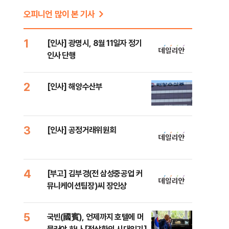
오피니언 많이 본 기사
1
[인사] 광명시, 8월 11일자 정기
인사 단행
2
[인사] 해양수산부
3
[인사] 공정거래위원회
4
[부고] 김부경(전 삼성중공업 커
뮤니케이션팀장)씨 장인상
5
국빈(國賓), 언제까지 호텔에 머