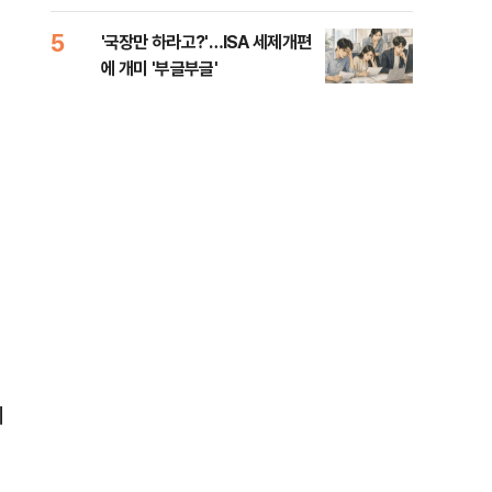
람, 의원 최초 논산훈련소 2박3일
'입소'
5
10
'국장만 하라고?'…ISA 세제개편
[단
에 개미 '부글부글'
1%
의