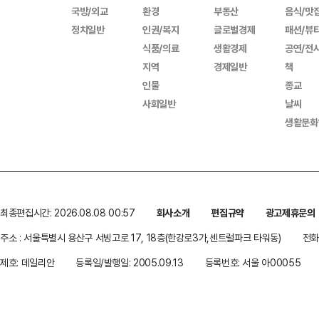
국방/외교
환경
부동산
음식/맛
정치일반
인권/복지
글로벌경제
패션/뷰
식품/의료
생활경제
공연/전
지역
경제일반
책
인물
종교
사회일반
날씨
생활문화
최종편집시간: 2026.08.08 00:57
회사소개
편집규약
광고제휴문의
주소 : 서울특별시 용산구 서빙고로 17, 18층(한강로3가,센트럴파크 타워동)
전화 
제호: 데일리안
등록일/발행일: 2005.09.13
등록번호: 서울 아00055