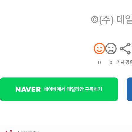
©(주) 데
기사 공
0
0
네이버에서 데일리안 구독하기