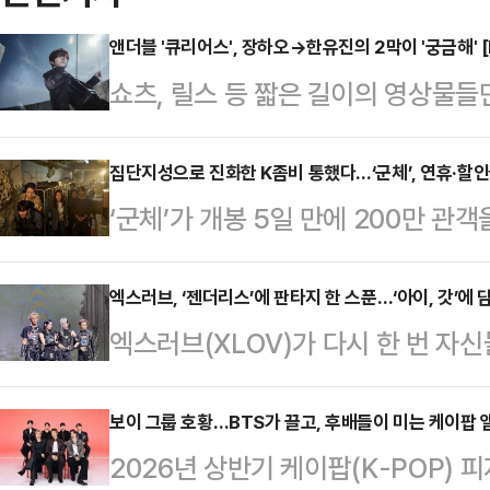
앤더블 '큐리어스', 장하오→한유진의 2막이 '궁금해' 
쇼츠, 릴스 등 짧은 길이의 영상물들
상징과 그들의 세계관, 서사를 곱씹어
시리즈를 통해 아티스트가 담아낸 '
집단지성으로 진화한 K좀비 통했다…‘군체’, 연휴·할인권
‘군체’가 개봉 5일 만에 200만 관
보려 합니다. 뮤직비디오 속 이야기의
행 속도를 기록했다. 27일 영화
를 통해 좋아하는 가수의 음악을 더
면 ‘군체’는 이날 기준 누적 관객수
엑스러브, ‘젠더리스’에 판타지 한 스푼…‘아이, 갓’에 
미를 알게 될 것입니다. <편집자 주>
엑스러브(XLOV)가 다시 한 번 자
300만 돌파를 향해 달리고 있다.16
데뷔 앨범 '시퀀스 01: 큐리어시티'(Se
젠더리스, 젠더프리라는 키워드로 
개봉 이후 입소문을 타고 관객층을 넓
사랑을 지나 ‘신’이라는 존재로 거
보이 그룹 호황…BTS가 끌고, 후배들이 미는 케이팝 앨
체’는 칸 국제영화제 화제성과 SNS
2026년 상반기 케이팝(K-POP) 
브는 27일 오후 서울 강남구 가빈아트홀에
훨씬 빠르게 탄력을 받았다.흥행의 