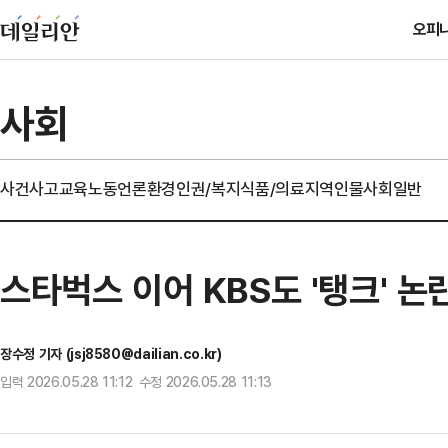
오피
사회
사건사고
교육
노동
언론
환경
인권/복지
식품/의료
지역
인물
사회일반
스타벅스 이어 KBS도 '탱크' 논
장수정 기자 (jsj8580@dailian.co.kr)
입력 2026.05.28 11:12 수정 2026.05.28 11:13