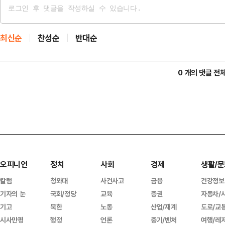
최신순
찬성순
반대순
0 개의 댓글 전
오피니언
정치
사회
경제
생활/문
칼럼
청와대
사건사고
금융
건강정보
기자의 눈
국회/정당
교육
증권
자동차/
기고
북한
노동
산업/재계
도로/교
시사만평
행정
언론
중기/벤처
여행/레