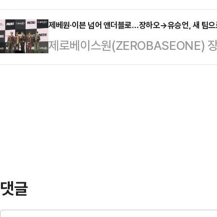
1월부터 4월까지 집계된 피지컬 앨범
매 기념 미디어 쇼케이스를 열었다.
독과 …
하는 것으로 나타났다. 이는 전년 동기
제베원·이븐 넘어 앤더블로…장하오→유승언, 새 팀으로
서사의 또 다른 전환점이다. 현은 “‘
제로베이스원(ZEROBASEONE) 장
특히 연간 누적 판매량의 핵심 지표가
였던 엑스러브가 완전해지고 누구도 
(EVNNE) 유승언이 앤더블(AND
지를 점령했다는 점은 올해 전체 판
는…
다.그룹 앤더블은 26일 오후 서울
적 지표다.이러한 폭발적인 성장의 
데뷔 앨범인 미니 1집 ‘시퀀스 01: 큐리오
가 IP의 귀환이 자리 잡고 있다. 
발매 기념 미디어 쇼케이스를 열었다
단…
함을 생각하며 데뷔를 준비했는데, 
“앤더블로 다양한 매력을 보여드릴 
김…
댓글