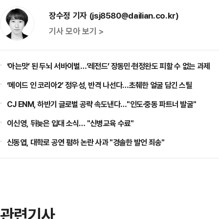
장수정 기자 (jsj8580@dailian.co.kr)
기사 모아 보기 >
‘아는맛’ 된 두뇌 서바이벌…‘레전드’ 장동민·현정완도 피할 수 없는 과제
‘메이드 인 코리아2’ 정우성, 반격 나선다…초췌한 얼굴 담긴 스틸
CJ ENM, 하반기 글로벌 공략 속도낸다…"인도·중동 파트너 발굴"
이신영, 뒤늦은 입대 소식… "신병교육 수료"
신동엽, 대학로 공연 폄하 논란 사과 "경솔한 발언 죄송"
관련기사