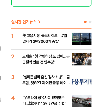
실시간 인기뉴스
1
6
美 고용시장 '급브레이크'…7월
'7
일자리 2만3000개 증발
나…
이
2
7
오세훈 "與 적반하장 도 넘어…공
[인
급절벽 만든 건 민주당"
인사
3
8
"실리콘밸리 출신 강사 초빙"…금
코스
페
투협, 챗GPT·파이썬 금융 데이터
선 
분석 과정 개설
4
9
“우크라에 정유시설 얻어맞은
'국
특
러…韓정제유 3만t 긴급 수혈”
에 