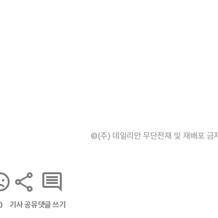
©(주) 데일리안 무단전재 및 재배포 금
기사 공유
댓글 쓰기
0