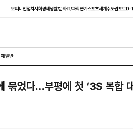
오피니언
정치
사회
경제
생활/문화
IT/과학
연예
스포츠
세계
수도권
포토
D-
경제일반
에 묶었다…부평에 첫 ‘3S 복합 