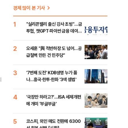
경제 많이 본 기사
1
"실리콘밸리 출신 강사 초빙"…금
투협, 챗GPT·파이썬 금융 데이터
분석 과정 개설
2
오세훈 "與 적반하장 도 넘어…공
급절벽 만든 건 민주당"
3
'7번째 도전' KDB생명 누가 품
지
나…흥국·한투·한화 '3색 셈법'
4
'국장만 하라고?'…ISA 세제개편
에 개미 '부글부글'
5
코스피, 외인 매도 전환에 6300