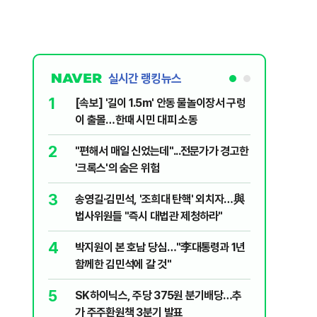
실시간 랭킹뉴스
1
6
[속보] '길이 1.5m' 안동 물놀이장서 구렁
'국장만 
이 출몰…한때 시민 대피 소동
'부글부글
2
7
"편해서 매일 신었는데"...전문가가 경고한
“우크라
'크록스'의 숨은 위험
유 3만t
3
8
송영길·김민석, '조희대 탄핵' 외치자…與
정청래 "
법사위원들 "즉시 대법관 제청하라"
민석 "자
4
9
박지원이 본 호남 당심…"李대통령과 1년
이란, 美
함께한 김민석에 갈 것"
즈 통행금
5
10
SK하이닉스, 주당 375원 분기배당…추
[데일리 
가 주주환원책 3분기 발표
민...홈