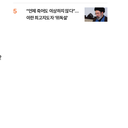
5
10
“언제 죽어도 이상하지 않다”…
[코
이란 최고지도자 ‘위독설’
관망
갖