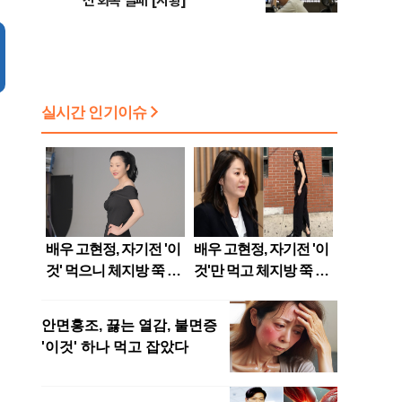
선 회복 실패 [시황]