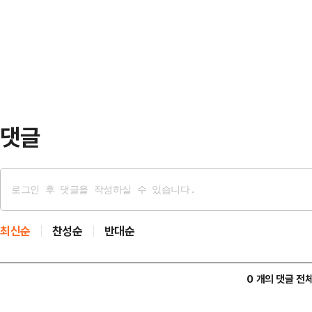
방식으로 실시한 여론조사 결과 한동훈 
에서는 전 후보가 49.0%, 박 후보는
각각 얻었다. 박민식 국민의힘 후보는
전…
42.6%, 한 후보 41.5%의 지지를
는 것으로 나타났다.한동훈 후보와 
46…
댓글
최신순
찬성순
반대순
0 개의 댓글 전