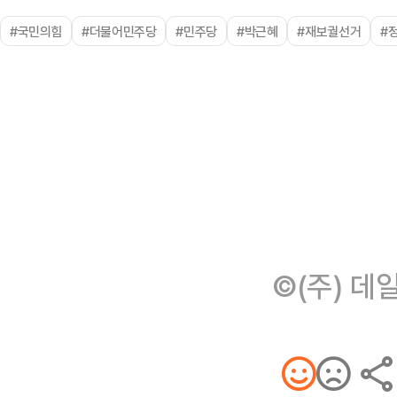
#국민의힘
#더불어민주당
#민주당
#박근혜
#재보궐선거
#
©(주) 데