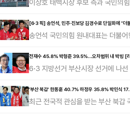
이상호 태백시장 후보 측과 국민의
색해야 한다고 주장했다.윤한홍 위원장
동구 후보를 향해 '부동산 자산 의혹'
딩에서 '부동산 절연시대, 금융증권의 
기했다.국민의힘 강원도당 선거대책위
[6·3 픽] 송언석, 민주·진보당 김경수로 단일화에 "
년 글로벌 금융비전 포럼'에서 영상
송언석 국민의힘 원내대표는 더불어
재산 형성 과정은 물론, 최근 있었던
심의 자산구조에서 벗어나 금융과 
김경수 민주당 후보로 단일화한 것에 
“태백 시민을 대변할 자격이 있는지
전환점에 서 있다"고 …
히 증명하는 범죄자들의 야합"이라고 
전재수 45.8% 박형준 39.5%…오차범위 내 박빙 
민의힘 측이 제기하는 첫 번째 핵심 
6·3 지방선거 부산시장 선거에 나
범 김경수 후보와 전과 2범 전희영 후
국민의힘은 김 후보가 장성광업소 
민의힘 후보가 오차범위 내 접전을
침내 이뤄졌다"며 이같이 말했다.그는
로 활동해왔음에도, 정작…
보의 의뢰로 지난 24~26일 무선 
'부산 북갑' 한동훈 40.7% 하정우 35.8% 박민식 17.
거 민주주의를 파괴해 도지사직을 상
최근 전국적 관심을 받는 부산 북갑
이라면 부산시장 후보 중 누구에게 투
도전한다는 것 자체가 도저히 용납할
주당 후보와 한동훈 무소속 후보가 
꼽은 응답자는 45.8%, 박 후보는 
비판했다.그러면서 …
국사회여론연구소(KSOI)가 CBS 의
6.3%p로 오차범위(±3.5%p)내