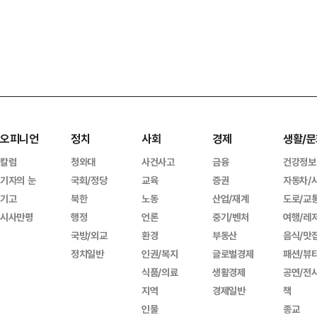
오피니언
정치
사회
경제
생활/문
칼럼
청와대
사건사고
금융
건강정보
기자의 눈
국회/정당
교육
증권
자동차/
기고
북한
노동
산업/재계
도로/교
시사만평
행정
언론
중기/벤처
여행/레
국방/외교
환경
부동산
음식/맛
정치일반
인권/복지
글로벌경제
패션/뷰
식품/의료
생활경제
공연/전
지역
경제일반
책
인물
종교