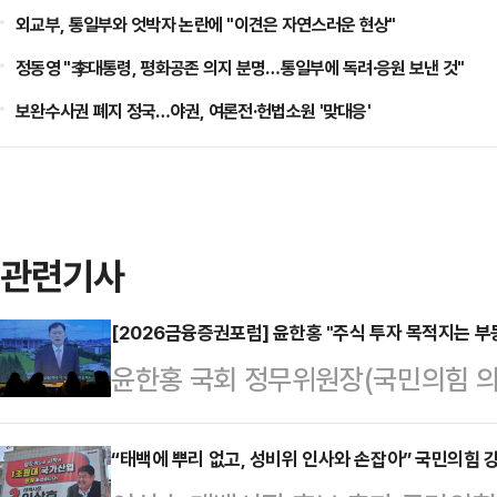
외교부, 통일부와 엇박자 논란에 "이견은 자연스러운 현상"
정동영 "李대통령, 평화공존 의지 분명…통일부에 독려·응원 보낸 것"
보완수사권 폐지 정국…야권, 여론전·헌법소원 '맞대응'
관련기사
[2026금융증권포럼] 윤한홍 "주식 투자 목적지는 
윤한홍 국회 정무위원장(국민의힘 의
동산 억제책에도 불구하고 "주식 투
장"이라고 지적하며 금융시장의 현주
“태백에 뿌리 없고, 성비위 인사와 손잡아” 국민의힘