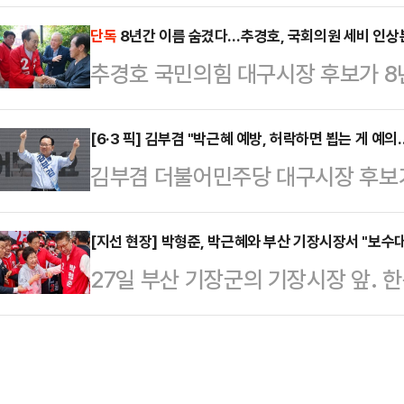
힘 후보 지지층을 향해 "애국심으로 
두고 감사한 마음이 더 깊어진다"며
라도 한 번만 봐달라"며 애절한 호소
단독
8년간 이름 숨겼다…추경호, 국회의원 세비 인상분
셨다가 전사하신 것으로 안다"며 박 
추경호 국민의힘 대구시장 후보가 8
구포역 광장에서 집중유세를 열어 "제
일보다 더 중요한 일이 세상에 어디
로 기부해온 것으로 확인됐다.27일 
식을 더 지지하는 분들도 이번엔 다시
(나라에…
2018년 2월부터 대구 달성군 현풍
[6·3 픽] 김부겸 "박근혜 예방, 허락하면 뵙는 게 예
식 찍는 건 그냥 하정우 (더불어민주
김부겸 더불어민주당 대구시장 후보가
매년 후원해 왔다. 누적 기부액은 3
생각해달라. 진짜 보수가 민주당의 폭
분이 허락한다면 찾아가 인사하는 것
후보가 선거운동 일정으로 해당 시설
소했다…
일 대구 서구에 위치한 캠프에서 기자
[지선 현장] 박형준, 박근혜와 부산 기장시장서 "보수
자가 추 후보였다고 언급하면서 알려졌
27일 부산 기장군의 기장시장 앞. 한
에 대해 "대구에 사는 전직 대통령
년 국회의원 세비 인상이 계기가 됐다
가 집결해 있었다. 연령대도 다양했다
으로 해석할 일이 아니다"라며 이같이
산되자 인상분을 …
들과 학교 체육복을 입은 중고등학생
자꾸 지역 정치판에 소환하는 것 자체
쪽으로 포진해 있었다. 차가 지나갈
통령으로서 합당하게 예우를 갖추는 