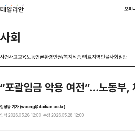
오피
사회
사건사고
교육
노동
언론
환경
인권/복지
식품/의료
지역
인물
사회일반
“포괄임금 악용 여전”…노동부, 
김성웅 기자 (woong@dailian.co.kr)
입력 2026.05.28 12:00 수정 2026.05.28 12:00