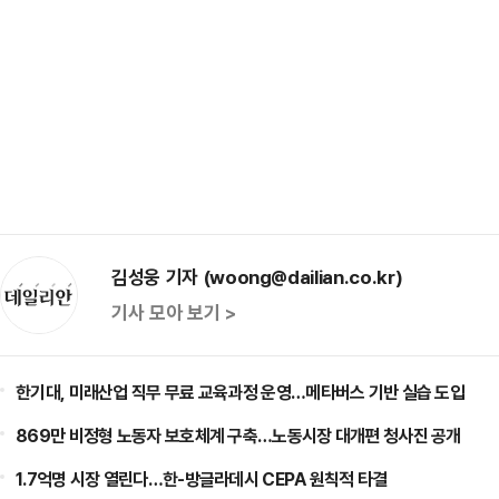
김성웅 기자 (woong@dailian.co.kr)
기사 모아 보기 >
한기대, 미래산업 직무 무료 교육과정 운영…메타버스 기반 실습 도입
869만 비정형 노동자 보호체계 구축…노동시장 대개편 청사진 공개
1.7억명 시장 열린다…한-방글라데시 CEPA 원칙적 타결