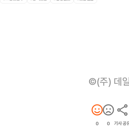
©(주) 데
기사 공
0
0