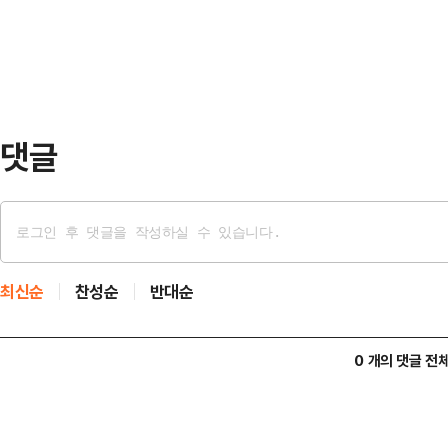
는 작업을 반복해야 할 정도였다.안
은 바람직한 모습이 …
기장시장 앞에 집결한 이유는 단 하
근혜 전 대통령의 만남을 두 눈으로
자리한 부산 지…
댓글
최신순
찬성순
반대순
0 개의 댓글 전