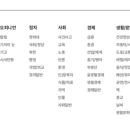
오피니언
정치
사회
경제
생활/문
칼럼
청와대
사건사고
금융
건강정보
기자의 눈
국회/정당
교육
증권
자동차/
기고
북한
노동
산업/재계
도로/교
시사만평
행정
언론
중기/벤처
여행/레
국방/외교
환경
부동산
음식/맛
정치일반
인권/복지
글로벌경제
패션/뷰
식품/의료
생활경제
공연/전
지역
경제일반
책
인물
종교
사회일반
날씨
생활문화