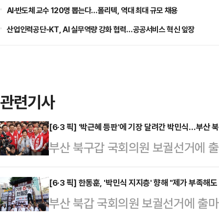
AI·반도체 교수 120명 뽑는다…폴리텍, 역대 최대 규모 채용
산업인력공단-KT, AI 실무역량 강화 협력…공공서비스 혁신 앞장
관련기사
[6·3 픽] '박근혜 등판'에 기장 달려간 박민식…부산 
부산 북구갑 국회의원 보궐선거에 출
은 박근혜 전 대통령의 '등판 효과'를
북갑 판세에 어떤 영향을 미칠지 주목
[6·3 픽] 한동훈, '박민식 지지층' 향해 "제가 부족해
부산 북갑 국회의원 보궐선거에 출마
장에서 시민들과 인사를 나눈 후 기자