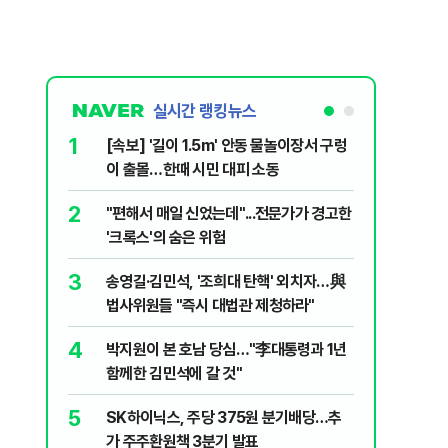
실시간 랭킹뉴스
1
6
[속보] '길이 1.5m' 안동 물놀이장서 구렁
'국장만 
이 출몰…한때 시민 대피 소동
'부글부글
2
7
"편해서 매일 신었는데"...전문가가 경고한
“우크라
'크록스'의 숨은 위험
유 3만t
3
8
송영길·김민석, '조희대 탄핵' 외치자…與
정청래 "
법사위원들 "즉시 대법관 제청하라"
민석 "자
4
9
박지원이 본 호남 당심…"李대통령과 1년
이란, 美
함께한 김민석에 갈 것"
즈 통행금
5
10
SK하이닉스, 주당 375원 분기배당…추
[데일리 
가 주주환원책 3분기 발표
민...홈