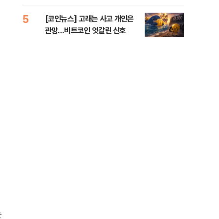
오른 도심!
5
10
[코인뉴스] 고래는 사고 개인은
“우
관망…비트코인 엇갈린 신호
러…
논