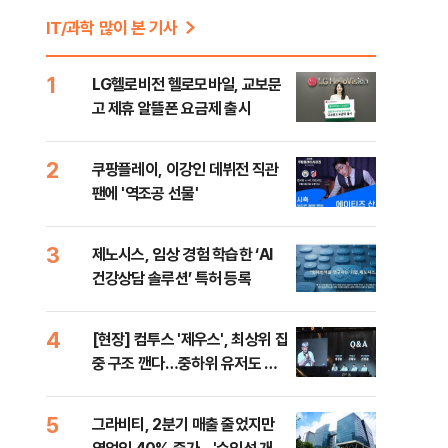
IT/과학 많이 본 기사
1
LG헬로비전 헬로모바일, 교보문
고 제휴 알뜰폰 요금제 출시
2
쿠팡플레이, 이강인 데뷔전 직관
팬에 '역조공 선물'
3
제노시스, 임상 경험 학습한 ‘AI
건강상담 솔루션’ 특허 등록
4
[현장] 컴투스 '제우스', 최상위 집
중 구조 깬다…중하위 유저도 품
는 MMORPG
5
그라비티, 2분기 매출 줄었지만