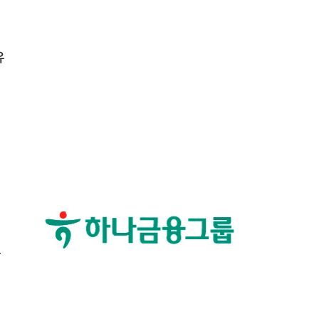
유
위
으