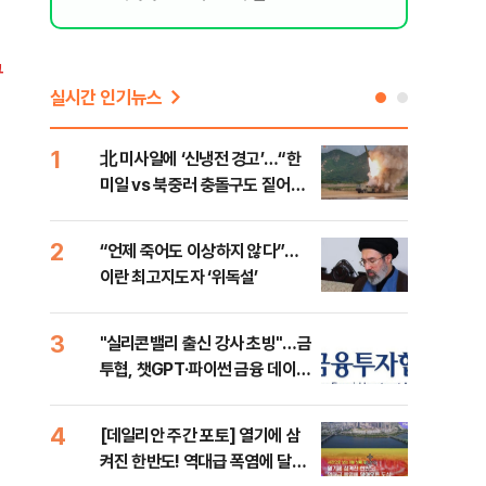
구
실시간 인기뉴스
1
6
北 미사일에 ‘신냉전 경고’…“한
[인
미일 vs 북중러 충돌구도 짙어진
인사
다”
2
7
“언제 죽어도 이상하지 않다”…
이란
이란 최고지도자 ‘위독설’
호르
3
8
"실리콘밸리 출신 강사 초빙"…금
美 
투협, 챗GPT·파이썬 금융 데이터
일자
분석 과정 개설
4
9
[데일리안 주간 포토] 열기에 삼
'국
켜진 한반도! 역대급 폭염에 달아
에 