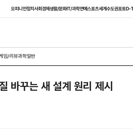
오피니언
정치
사회
경제
생활/문화
IT/과학
연예
스포츠
세계
수도권
포토
D-
게임/리뷰
과학일반
성질 바꾸는 새 설계 원리 제시