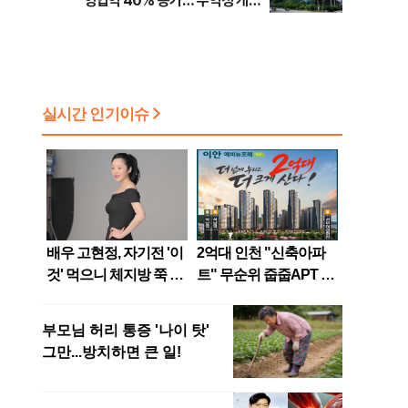
영업익 40% 증가…'수익성 개
선'