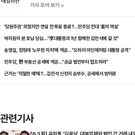
기사 모아 보기 >
'당원주권' 외쳤지만 연설 전 투표 종료?…민주당 전대 '룰의 역설'
박지원이 본 호남 당심…"李대통령과 1년 함께한 김민석에 갈 것"
송영길, 정청래 '노무현 자처'에 역공…"오히려 이인제처럼 대통령 공격"
민주당, 野 부동산 공세에 역공…"공급 법안부터 협조하라"
근거는 '적절한 때'에?…김민석 신천지 승부수, 공세에서 방어로
관련기사
[6·3 픽] 유의동 "김용남, 대부업체와 법인 간 거래 