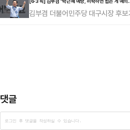
라도 한 번만 봐달라"며 애절한 호소
[6·3 픽] 김부겸 "박근혜 예방, 허락하면 뵙는 게 예
보고 싶었는데 여러 여건 상 가지 못
김부겸 더불어민주당 대구시장 후보가
구포역 광장에서 집중유세를 열어 "제
습을 보면서 아쉬움을 달랠 수 있었
분이 허락한다면 찾아가 인사하는 것
식을 더 지지하는 분들도 이번엔 다시
대해 "그동안 …
일 대구 서구에 위치한 캠프에서 기자
식 찍는 건 그냥 하정우 (더불어민주
에 대해 "대구에 사는 전직 대통령
생각해달라. 진짜 보수가 민주당의 폭
으로 해석할 일이 아니다"라며 이같이
소했다…
자꾸 지역 정치판에 소환하는 것 자체
통령으로서 합당하게 예우를 갖추는 
은 바람직한 모습이 …
댓글