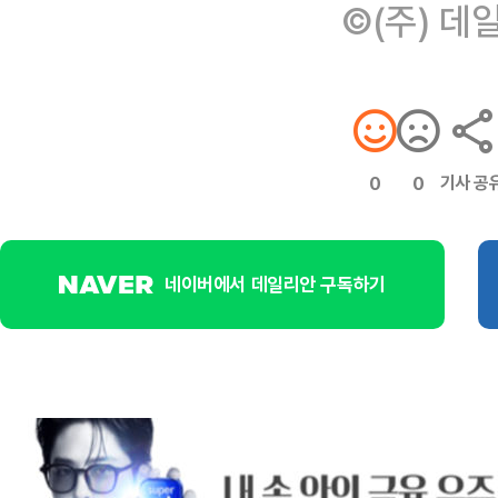
©(주) 데
기사 공
0
0
네이버에서 데일리안 구독하기