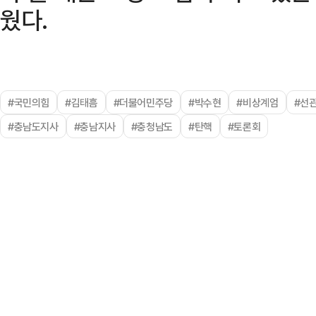
웠다.
#국민의힘
#김태흠
#더불어민주당
#박수현
#비상계엄
#선
#충남도지사
#충남지사
#충청남도
#탄핵
#토론회