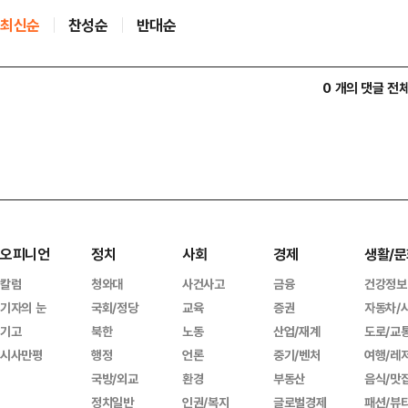
최신순
찬성순
반대순
0 개의 댓글 전
오피니언
정치
사회
경제
생활/문
칼럼
청와대
사건사고
금융
건강정보
기자의 눈
국회/정당
교육
증권
자동차/
기고
북한
노동
산업/재계
도로/교
시사만평
행정
언론
중기/벤처
여행/레
국방/외교
환경
부동산
음식/맛
정치일반
인권/복지
글로벌경제
패션/뷰