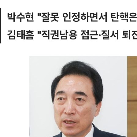
박수현 "잘못 인정하면서 탄핵은
김태흠 "직권남용 접근·질서 퇴