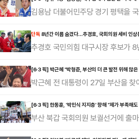
김용남 더불어민주당 경기 평택을 국
업체 운영' 의혹과 관련해 평택을 후
'박재홍의 한판승부'에서 진행된 경
단독
8년간 이름 숨겼다…추경호, 국회의원 세비 인상분
추경호 국민의힘 대구시장 후보가 8
힘 후보는 "대부업체에서 배당을 받
로 기부해온 것으로 확인됐다.27일 
다"며 "대부업체에서 창출된 이익을
2018년 2월부터 대구 달성군 현풍
[6·3 픽] 박근혜 "박형준, 부산의 더 큰 발전 위해 많은
았을 것이다. 법인과 대부업체 사이
박근혜 전 대통령이 27일 부산을 찾
매년 후원해 왔다. 누적 기부액은 3
다.이에 김 후보는 "법무법인을 포
해 "앞으로도 부산의 더 큰 발전을 
후보가 선거운동 일정으로 해당 시설
한 적이 없다"고 해명…
고 있다"고 말했다.박 전 대통령은 
[6·3 픽] 한동훈, '박민식 지지층' 향해 "제가 부족해
자가 추 후보였다고 언급하면서 알려졌
부산 북갑 국회의원 보궐선거에 출마
후보, 박민식 국민의힘 부산 북갑 국
년 국회의원 세비 인상이 계기가 됐다
힘 후보 지지층을 향해 "애국심으로 
지원 유세를 펼쳤다.박 전 대통령은
산되자 인상분을 …