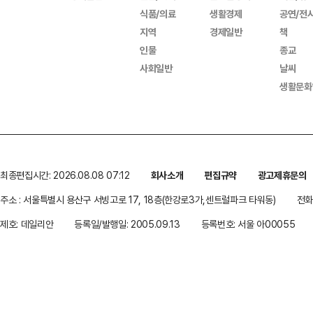
식품/의료
생활경제
공연/전
지역
경제일반
책
인물
종교
사회일반
날씨
생활문화
최종편집시간: 2026.08.08 07:12
회사소개
편집규약
광고제휴문의
주소 : 서울특별시 용산구 서빙고로 17, 18층(한강로3가,센트럴파크 타워동)
전화 
제호: 데일리안
등록일/발행일: 2005.09.13
등록번호: 서울 아00055