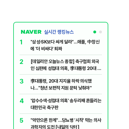
실시간 랭킹뉴스
1
6
"삼성·SK보다 싸게 달라"…애플, 中창신
오세훈 '
에 '더 비싸다' 퇴짜
된 '민주
2
7
[데일리안 오늘뉴스 종합] 축구협회 외국
지진에 
인 심판에 성접대 의혹, 李대통령 20대 지
日 여성..
지율 하락 의식했나, 삼전닉스 올인은 금
3
8
李대통령, 20대 지지율 하락 의식했
보완수사
물, SK하이닉스 프리마켓 시초가 논란 재
나…"청년 보편적 지원 문턱 낮춰야"
몫됐나
점화, 김민석 "과반 승리 가능성 99%" 등
4
9
'압수수색·성접대 의혹' 송두리째 흔들리는
레버리지 
대한민국 축구판
지수로 
5
10
"약만으론 한계"…당뇨병 '시작' 막는 의사
"솟구친 
과학자의 도전 [내일의 닥터]
유공장 화