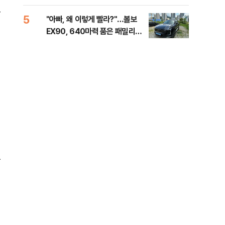
해야"
40
로
5
10
"아빠, 왜 이렇게 빨라?"…볼보
"삼
EX90, 640마력 품은 패밀리카
中창
[시승기]
국