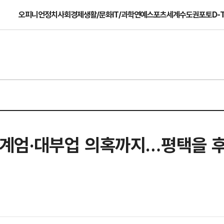
오피니언
정치
사회
경제
생활/문화
IT/과학
연예
스포츠
세계
수도권
포토
D-
부터 계엄·대부업 의혹까지…평택을 