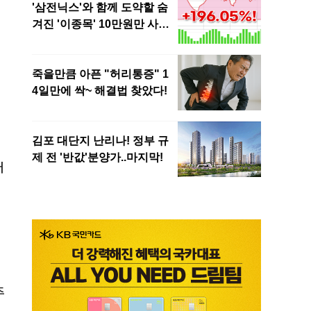
문
러
이
주