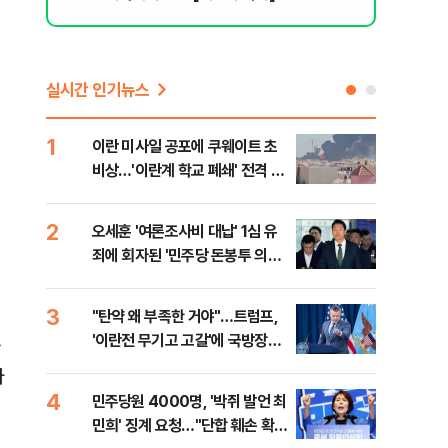
실시간 인기뉴스
1
6
이란 미사일 공포에 쿠웨이트 초
日 
비상…'이란계 학교 폐쇄' 전격 명
했지
령
2
7
오세훈 '여론조사비 대납' 1심 유
보완
죄에 회자된 '민주당 돈봉투 의
은 
혹'…왜?
3
8
"탄약 왜 부족한 거야"…트럼프,
'경
'이란전 무기고 고갈'에 국방장관
조준
사
질책
금폭
다
4
9
민주당원 4000명, '박쥐 발언 최
병력
민희' 징계 요청…"단합 훼손 확인
60