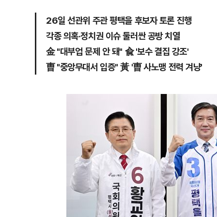
26일 선관위 주관 평택을 후보자 토론 진행
각종 의혹·정치권 이슈 둘러싼 공방 치열
金 "대부업 문제 안 돼" 兪 '보수 결집 강조'
曺 "중앙무대서 입증" 黃 '曺 사노맹 전력 겨냥'