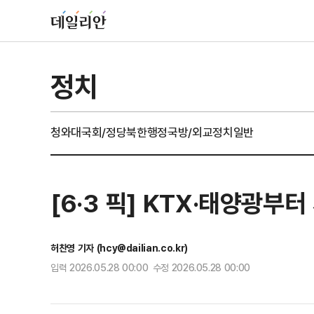
정치
청와대
국회/정당
북한
행정
국방/외교
정치일반
[6·3 픽] KTX·태양광
허찬영 기자 (hcy@dailian.co.kr)
입력 2026.05.28 00:00 수정 2026.05.28 00:00