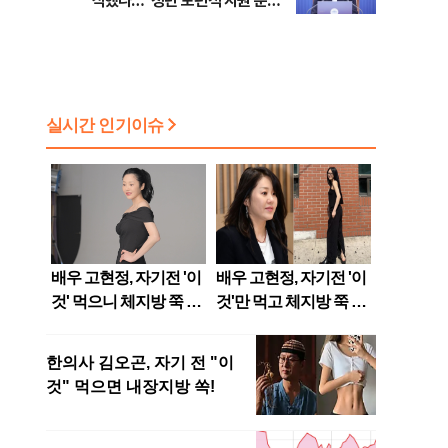
식했나…"청년 보편적 지원 문턱
점화, 김민석 "과반 승리 가능성
낮춰야"
99%" 등