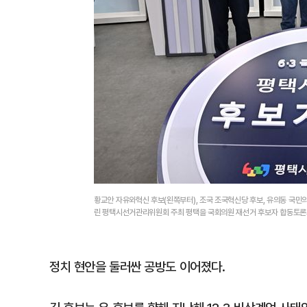
황교안 자유와혁신 후보(왼쪽부터), 조국 조국혁신당 후보, 유의동 국민
린 평택시선거관리위원회 주최 평택을 국회의원 재선거 후보자 합동토론
정치 현안을 둘러싼 공방도 이어졌다.