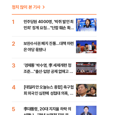
정치 많이 본 기사
1
민주당원 4000명, '박쥐 발언 최
민희' 징계 요청…"단합 훼손 확인
해야"
2
보완수사권 폐지 진통…대책 마련
은 야당 몫됐나
3
'경제통' 박수영, 李 세제개편 정
조준…"출산·입양 공제 없애고 세
금폭탄"
4
[데일리안 오늘뉴스 종합] 축구협
회 외국인 심판에 성접대 의혹, 李
대통령 20대 지지율 하락 의식했
나, 삼전닉스 올인은 금물, SK하
5
李대통령, 20대 지지율 하락 의
이닉스 프리마켓 시초가 논란 재