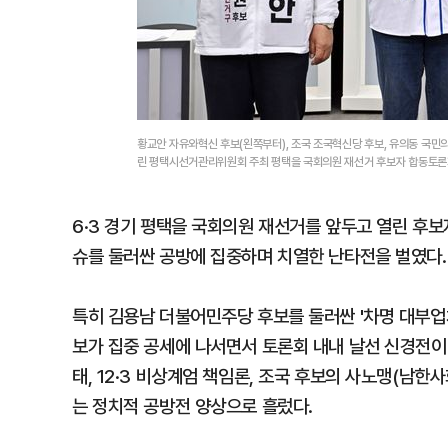
황교안 자유와혁신 후보(왼쪽부터), 조국 조국혁신당 후보, 유의동 국민
린 평택시선거관리위원회 주최 평택을 국회의원 재선거 후보자 합동토론
6·3 경기 평택을 국회의원 재선거를 앞두고 열린 후
슈를 둘러싼 공방에 집중하며 치열한 난타전을 벌였다.
특히 김용남 더불어민주당 후보를 둘러싼 '차명 대부업
보가 집중 공세에 나서면서 토론회 내내 날선 신경전이
태, 12·3 비상계엄 책임론, 조국 후보의 사노맹(
는 정치적 공방전 양상으로 흘렀다.