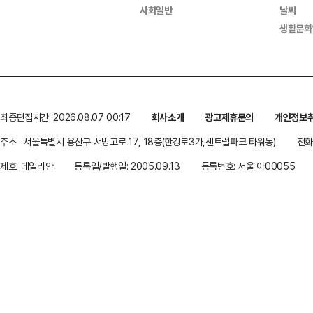
사회일반
날씨
생활문화
최종편집시간: 2026.08.07 00:17
회사소개
광고제휴문의
개인정보
주소 : 서울특별시 용산구 서빙고로 17, 18층(한강로3가,센트럴파크 타워동)
전화 
제호: 데일리안
등록일/발행일: 2005.09.13
등록번호: 서울 아00055