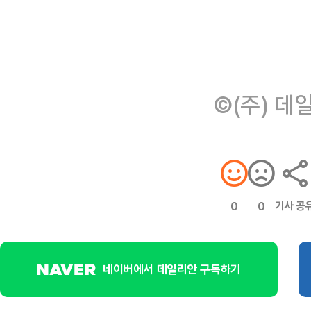
©(주) 데
기사 공
0
0
네이버에서 데일리안 구독하기