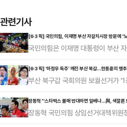
관련기사
[6·3 픽] 국민의힘, 이재명 부산 자갈치시장 방문에 "
국민의힘은 이재명 대통령이 부산 자
립의 의무 따위는 휴지 조각처럼 내
극에 달하고 있다"고 비판했다.박
[6·3 픽] '하정우 독주' 깨진 부산 북갑…한동훈의 맹
부산 북구갑 국회의원 보궐선거가 '1강
장은 27일 논평을 통해 "이 대통령은
다. 그 속도는 매우 빨랐다. 이재명
략적 투자'를 운운하며 선거용 예산 
더불어민주당 부산시장 후보의 후광을
장동혁 "'스타벅스 불매 반대하면 일베냐…與, 색깔론 
자갈치시장으로 내려가 노골적인 관
장동혁 국민의힘 상임선거대책위원장은
는 듯했지만, 선거가 중반을 넘어서
박 공보단장은 "'대통령 내외가 온갖
려면 매번 들고나오는 '색깔론'을 
쪽으로 옮겨붙는 분위기다.26일 정
을 연호하며 악수하…