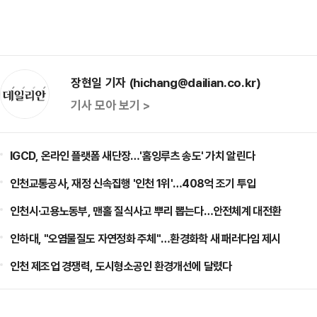
장현일 기자 (hichang@dailian.co.kr)
기사 모아 보기 >
IGCD, 온라인 플랫폼 새단장…'홈잉루츠 송도' 가치 알린다
인천교통공사, 재정 신속집행 '인천 1위'…408억 조기 투입
인천시·고용노동부, 맨홀 질식사고 뿌리 뽑는다…안전체계 대전환
인하대, "오염물질도 자연정화 주체"…환경화학 새 패러다임 제시
인천 제조업 경쟁력, 도시형소공인 환경개선에 달렸다