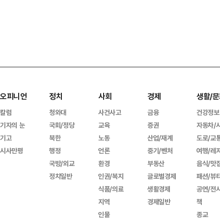
오피니언
정치
사회
경제
생활/문
칼럼
청와대
사건사고
금융
건강정보
기자의 눈
국회/정당
교육
증권
자동차/
기고
북한
노동
산업/재계
도로/교
시사만평
행정
언론
중기/벤처
여행/레
국방/외교
환경
부동산
음식/맛
정치일반
인권/복지
글로벌경제
패션/뷰
식품/의료
생활경제
공연/전
지역
경제일반
책
인물
종교