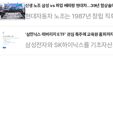
27일 여의도 당사에서 열린 선대위 
신생 노조 삼성 vs 파업 베테랑 현대차…39년 협상술
서치가 부산일보 의뢰로 지난 23~2
현대자동차 노조는 1987년 창립 직
하면 극우이고, 스타벅스 마실 권리 
여론조사 결과 한동훈 후보는 38.2
대부분의 해에 파업을 반복했다. 협
재판 취소 반대하고 스타벅스 불매 
(34.0%)와 오…
만드는 것도 일상이 됐다. 파업 시간
'삼전닉스 레버리지 ETF' 관심 폭주에 교육원 홈피까
인가"라고 반문하며 이같이 말했다.
삼성전자와 SK하이닉스를 기초자산
박하는 전술은 그 경험이 쌓인 결과다
대한 정용진 신세계그룹 회장의 사과와
펀드(ETF)가 국내 증시에 처음 
업 신고서를 써봤다. 파업은 25일 
다'고 했다가 '맨…
홈페이지에 접속 장애가 발생했다.
치렀다. 파업 전날 밤 극적으로 타결
육원 홈페이지는 이날 오전부터 접속
성률 73.7%로 최종 가결됐다. 지난해
다. 투자자들이 단일 종목 레버리지 
드)를 발급받기 위해 한꺼번에 몰리
다.전날인 26일 오후 9시부터 11