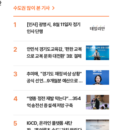
단
수도권 많이 본 기사
1
[인사] 광명시, 8월 11일자 정기
정
인사 단행
2
안민석 경기도교육감, '편한 교복
으로 교복 문화 대전환' 3호 결제
3
추미애, "경기도 재정 비상 상황"
공식 선언…9개월분 예산으로 민
생사업 중단
4
“영종 정전 재발 막는다”…354
억 송전선 증설·해저망 구축
5
IGCD, 온라인 플랫폼 새단