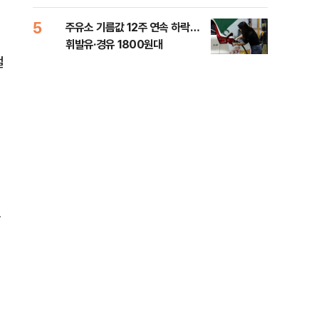
5
10
주유소 기름값 12주 연속 하락…
'속
휘발유·경유 1800원대
6시
걸
타개
했