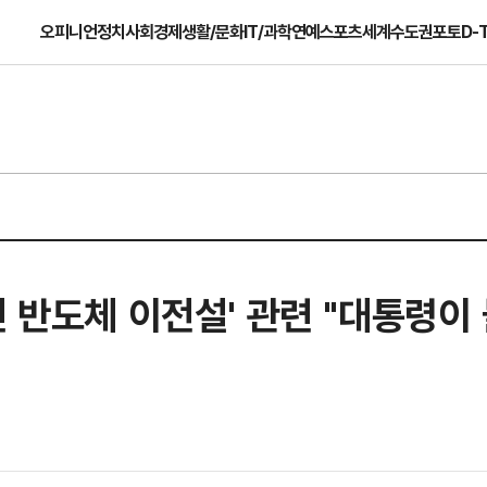
오피니언
정치
사회
경제
생활/문화
IT/과학
연예
스포츠
세계
수도권
포토
D-
인 반도체 이전설' 관련 "대통령이