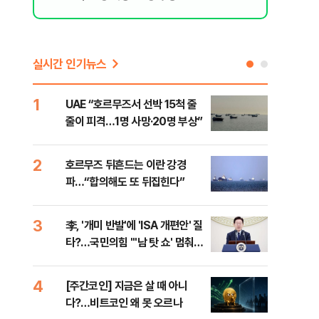
실시간 인기뉴스
1
6
UAE “호르무즈서 선박 15척 줄
이란
줄이 피격…1명 사망·20명 부상”
의…
다"
2
7
호르무즈 뒤흔드는 이란 강경
‘3
파…“합의해도 또 뒤집힌다”
공기
3
8
李, '개미 반발'에 'ISA 개편안' 질
이란
타?…국민의힘 "'남 탓 쇼' 멈춰
호르
라"
4
9
[주간코인] 지금은 살 때 아니
‘탄
다?…비트코인 왜 못 오르나
“유
지