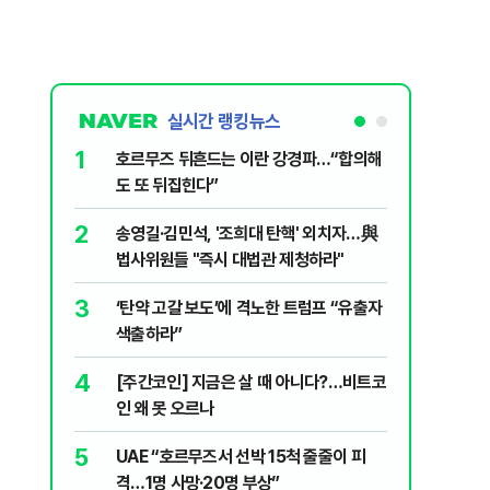
실시간 랭킹뉴스
1
6
호르무즈 뒤흔드는 이란 강경파…“합의해
입추 하루
도 또 뒤집힌다”
37도'…
있는 치료
2
7
송영길·김민석, '조희대 탄핵' 외치자…與
AI '쌀'
법사위원들 "즉시 대법관 제청하라"
8
지구촌 덮
3
‘탄약 고갈 보도’에 격노한 트럼프 “유출자
기도 끊
색출하라”
9
“우크라
4
[주간코인] 지금은 살 때 아니다?…비트코
정제유 3
인 왜 못 오르나
10
'속도·물
5
UAE “호르무즈서 선박 15척 줄줄이 피
부동산 회
격…1명 사망·20명 부상”