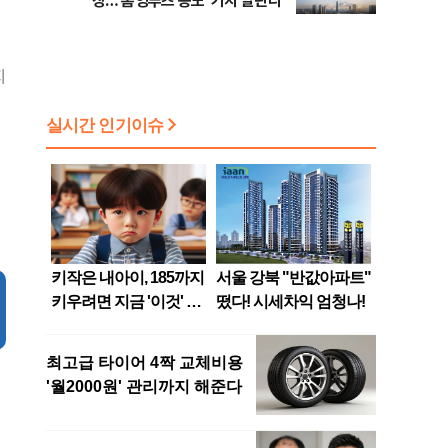
장…'홈잉루츠 송도' 가치 알린다
지