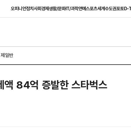
오피니언
정치
사회
경제
생활/문화
IT/과학
연예
스포츠
세계
수도권
포토
D-
경제일반
제액 84억 증발한 스타벅스