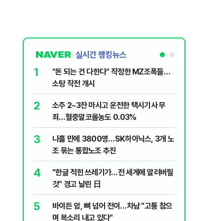
실시간 랭킹뉴스
1
6
"돈 되는 건 다한다" 작정한 MZ조폭들…
인천서 엄
소탕 작전 개시
지 않냐"
2
7
소주 2~3잔 마시고 운전한 택시기사 무
변동성 잦
죄…혈중알코올농도 0.03%
6000~
3
8
나흘 만에 3800명…SK하이닉스, 3개 노
평산책방 
조 묶는 통합노조 추진
63만명 
4
9
"한글 적힌 쓰레기가…전 세계에 알려버릴
이력서에
것" 경고 날린 日
前직원 
5
10
바이든 암, 뼈 넘어 전이…차남 "고통 참으
"X돌았네
며 목소리 내고 있다"
기'…인천