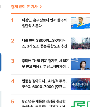
지
경제 많이 본 기사
1
이강인, 홈구장보다 먼저 한국서
입단식 치른다
2
나흘 만에 3800명…SK하이닉
스, 3개 노조 묶는 통합노조 추진
3
추미애 "산업 키운 경기도, 세입은
못 받고 비용만 부담…지방재정
틀 바꿔야"
4
변동성 잦아드나…AI 실적 주목,
코스피 6000~7000 [주간 증
시 전망]
5
8년 넘은 제품을 신상품 취급한