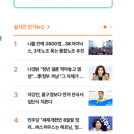
실시간 인기뉴스
터
1
6
나흘 만에 3800명…SK하이닉
사우
스, 3개 노조 묶는 통합노조 추진
화재
.
2
7
나경원 "청년 결혼 막아놓고 염
장동
장"…李정부 겨냥 "그 자체가 결
이 
혼 페널티"
3
8
이강인, 홈구장보다 먼저 한국서
바이
입단식 치른다
"고
4
9
민주당 "세제개편안 8월말 정
장동
리…버스하우스는 해프닝, 청년
표…