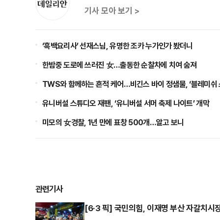
기사 모아 보기 >
‘흑백요리사’ 선재스님, 유명한 조카 누가인가 봤더니
한밤중 도로에 쓰러진 女…출동한 순찰차에 치여 숨져
TWS와 함께하는 흔적 케어…비긴스 바이 정샘물, ‘블레미쉬
유니버설 스튜디오 재팬, ‘유니버설 서머 축제 나이트’ 개막
미모의 女경찰, 1년 만에 표창 500개…알고 보니
관련기사
[6·3 픽] 국민의힘, 이재명 부산 자갈치시