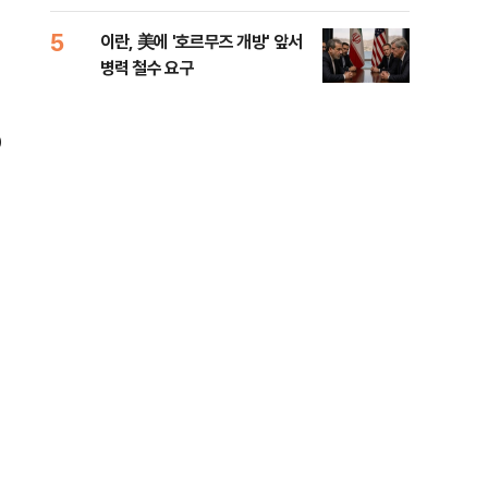
들께 송구"
길 
5
10
이란, 美에 '호르무즈 개방' 앞서
전한
병력 철수 요구
소…
0