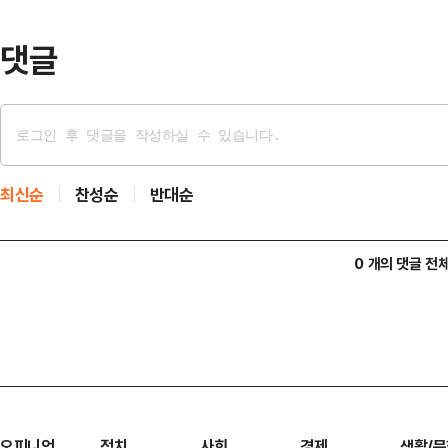
록 보수 재결집…
댓글
최신순
찬성순
반대순
0 개의 댓글 전
오피니언
정치
사회
경제
생활/문