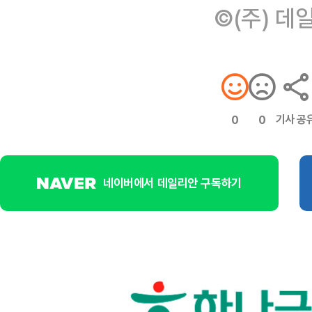
©(주) 데
기사 공
0
0
네이버에서 데일리안 구독하기