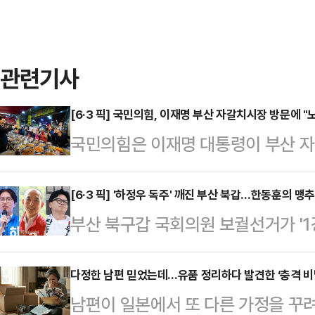
관련기사
[6·3 픽] 국민의힘, 이재명 부산 자갈치시장 방문에 "
국민의힘은 이재명 대통령이 부산 자
립의 의무 따위는 휴지 조각처럼 내
극에 달하고 있다"고 비판했다.박
[6·3 픽] '하정우 독주' 깨진 부산 북갑…한동훈의 맹
부산 북구갑 국회의원 보궐선거가 '1강
장은 27일 논평을 통해 "이 대통령은
다. 그 속도는 매우 빨랐다. 이재명
략적 투자'를 운운하며 선거용 예산 
더불어민주당 부산시장 후보의 후광을
다정한 남편 믿었는데…유품 정리하다 발견한 ‘충격 비
자갈치시장으로 내려가 노골적인 관
남편이 일본에서 또 다른 가정을 꾸려
는 듯했지만, 선거가 중반을 넘어서
박 공보단장은 "'대통령 내외가 온갖