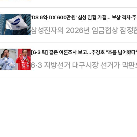
상간녀를 상대로 손해배상 청구가 가
쪽으로 옮겨붙는 분위기다.26일 정
을 연호하며 악수하…
오 ‘조인섭 변호사의 상담소’에는 결
'DS 6억·DX 600만원' 삼성 임협 가결... 보상 격차·
서치가 부산일보 의뢰로 지난 23~2
삼성전자의 2026년 임금협상 잠
알게 된 여성 A씨의 사연이 소개됐다
여론조사 결과 한동훈 후보는 38.2
총파업 리스크는 일단 해소됐다. 반도
기며 자기 관리가 철저한 사람이었다”
(34.0%)와 오…
까지 거론됐던 최악의 시나리오는 피
[6·3 픽] 같은 여론조사 보고…추경호 "흐름 넘어왔다
만큼 다정한 남편이었다”고 말했다.
6·3 지방선거 대구시장 선거가 막
모두 사라진 것은 아니다. 디바이스솔
의 중역으로 반도체 제조 장비와 정밀
후보와 추경호 국민의힘 후보 양 캠
이 통과되면서 디바이스경험(DX) 부
을 했다”며 “…
다. 잇따라 공표되는 여론조사 결과를
표성 논란, 주주권 공방, 계열사·재
른 쪽은 "착시에 가깝다"고 평가했다
의 비용으로 남게 됐다.27일 삼성
고 갈 전략의 차이로도 이어지고 있다
년 임금협약 잠정합…
후보 캠프는 흐름이 추 후보 쪽으로 
반 열세에서 접전으로, 다시 추 후보