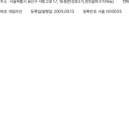
주소 : 서울특별시 용산구 서빙고로 17, 18층(한강로3가,센트럴파크 타워동)
전화 
제호: 데일리안
등록일/발행일: 2005.09.13
등록번호: 서울 아00055