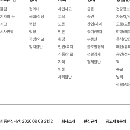
칼럼
청와대
사건사고
금융
건강정보
기자의 눈
국회/정당
교육
증권
자동차/
기고
북한
노동
산업/재계
도로/교
시사만평
행정
언론
중기/벤처
여행/레
국방/외교
환경
부동산
음식/맛
정치일반
인권/복지
글로벌경제
패션/뷰
식품/의료
생활경제
공연/전
지역
경제일반
책
인물
종교
사회일반
날씨
생활문화
최종편집시간: 2026.08.08 21:12
회사소개
편집규약
광고제휴문의