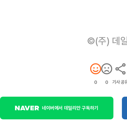
©(주) 데
기사 공
0
0
네이버에서 데일리안 구독하기