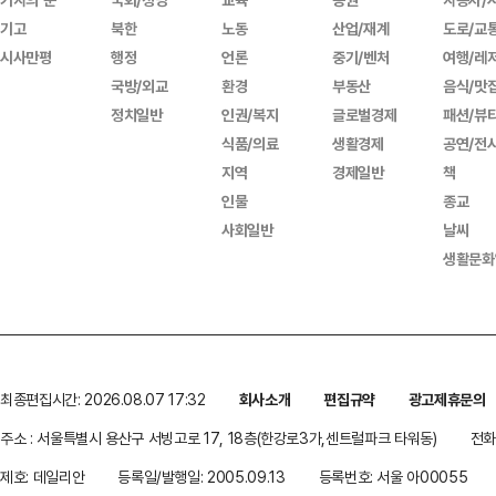
기고
북한
노동
산업/재계
도로/교
시사만평
행정
언론
중기/벤처
여행/레
국방/외교
환경
부동산
음식/맛
정치일반
인권/복지
글로벌경제
패션/뷰
식품/의료
생활경제
공연/전
지역
경제일반
책
인물
종교
사회일반
날씨
생활문화
최종편집시간: 2026.08.07 17:32
회사소개
편집규약
광고제휴문의
주소 : 서울특별시 용산구 서빙고로 17, 18층(한강로3가,센트럴파크 타워동)
전화 
제호: 데일리안
등록일/발행일: 2005.09.13
등록번호: 서울 아00055