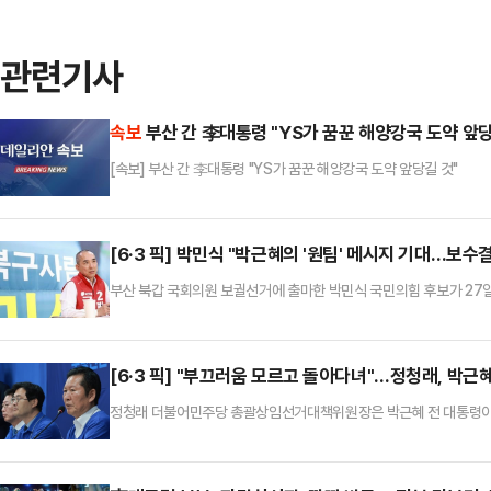
관련기사
속보
부산 간 李대통령 "YS가 꿈꾼 해양강국 도약 앞당
[속보] 부산 간 李대통령 "YS가 꿈꾼 해양강국 도약 앞당길 것"
[6·3 픽] 박민식 "박근혜의 '원팀' 메시지 기대…보수결
부산 북갑 국회의원 보궐선거에 출마한 박민식 국민의힘 후보가 27일
로 원팀으로 뭉쳐야 한다. 그래야 우리 보수가 재건될 수 있고 나라의
후보는 27일 YTN에서 "우리 전통 보수, 대한민국의 앞날, 우리 
해 박 전 대통령이 강력한 말씀을 하지 않겠느냐"라고 전망했다.박 
[6·3 픽] "부끄러움 모르고 돌아다녀"…정청래, 박근혜
정청래 더불어민주당 총괄상임선거대책위원장은 박근혜 전 대통령이 
혁명으로 탄핵당한 대통령이 지금도 부끄러움을 모르고 돌아다니고 있
대책위원회의에서 이같이 말했다.그는 "대통령 직위를 상실한 사람을
'윤 어게인' 정당이라는 소리를 듣는 게 아닌가"라고 비판했다.이어 