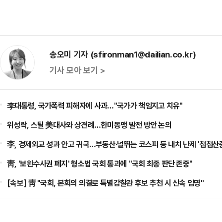
송오미 기자 (sfironman1@dailian.co.kr)
기사 모아 보기 >
李대통령, 국가폭력 피해자에 사과…"국가가 책임지고 치유"
위성락, 스틸 美대사와 상견례…한미동맹 발전 방안 논의
李, 경제외교 성과 안고 귀국…부동산·널뛰는 코스피 등 내치 난제 '첩첩산
靑, '보완수사권 폐지' 형소법 국회 통과에 "국회 최종 판단 존중"
[속보] 靑 "국회, 본회의 의결로 특별감찰관 후보 추천 시 신속 임명"