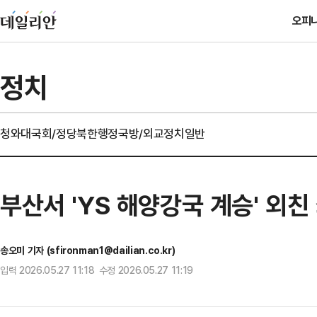
오피
정치
청와대
국회/정당
북한
행정
국방/외교
정치일반
부산서 'YS 해양강국 계승' 외친
송오미 기자 (sfironman1@dailian.co.kr)
입력 2026.05.27 11:18 수정 2026.05.27 11:19