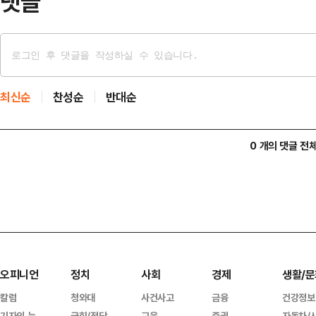
댓글
최신순
찬성순
반대순
0 개의 댓글 전
오피니언
정치
사회
경제
생활/문
칼럼
청와대
사건사고
금융
건강정보
기자의 눈
국회/정당
교육
증권
자동차/