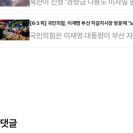
북한이 신형 '경량급 다용도 미사일 
장의 입이 또 도마에 올랐다"며 이같
령은 이날 오전 경남 진주 중앙시장 
기체계' 시험발사를 진행했다고 밝혔
는 물가와 대출 이자에 신음하고 '전세
장시장…
26일 김정은 국무위원장이 참관한 
[6·3 픽] 국민의힘, 이재명 부산 자갈치시장 방문에 "
서민의 피눈물을 안다면, 감히 '도약
국민의힘은 이재명 대통령이 부산 자
사시험이 실시됐다.통신은 이번 시
뱉지 못했을 것"이라고 했다.이어 "
립의 의무 따위는 휴지 조각처럼 내
부'(특수임무탄두)의 위력과 사거리 
미쳐 날뛰는 …
극에 달하고 있다"고 비판했다.박
자치 유도항법 체계의 믿음성(신뢰도
장은 27일 논평을 통해 "이 대통령은
중 정확성 등을 분석·평가했다고 설
략적 투자'를 운운하며 선거용 예산 
과학기술이 실천 무기시험에…
자갈치시장으로 내려가 노골적인 관
박 공보단장은 "'대통령 내외가 온갖
을 연호하며 악수하…
댓글