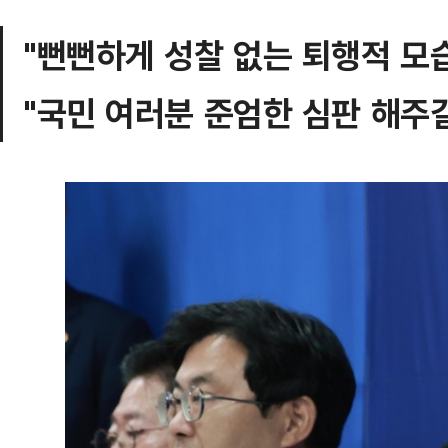
"뻔뻔하게 성찰 없는 퇴행적 모
"국민 여러분 준엄한 심판 해주