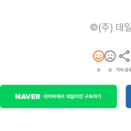
©(주) 데
기사 공
0
0
네이버에서 데일리안 구독하기