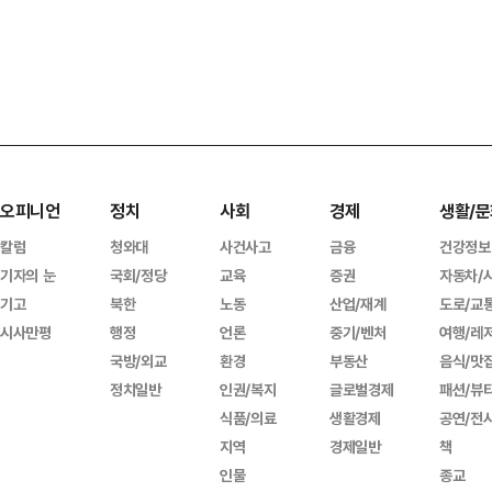
오피니언
정치
사회
경제
생활/문
칼럼
청와대
사건사고
금융
건강정보
기자의 눈
국회/정당
교육
증권
자동차/
기고
북한
노동
산업/재계
도로/교
시사만평
행정
언론
중기/벤처
여행/레
국방/외교
환경
부동산
음식/맛
정치일반
인권/복지
글로벌경제
패션/뷰
식품/의료
생활경제
공연/전
지역
경제일반
책
인물
종교