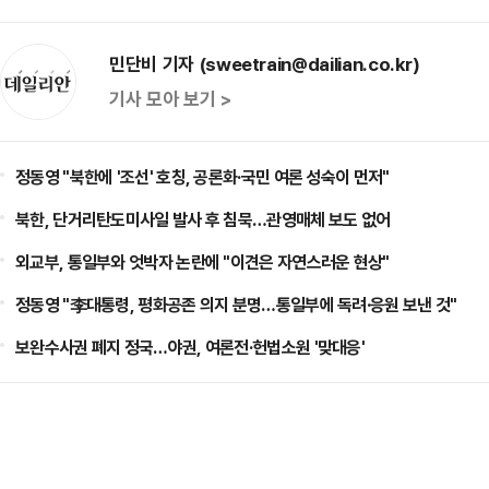
민단비 기자 (sweetrain@dailian.co.kr)
기사 모아 보기 >
정동영 "북한에 '조선' 호칭, 공론화·국민 여론 성숙이 먼저"
북한, 단거리탄도미사일 발사 후 침묵…관영매체 보도 없어
외교부, 통일부와 엇박자 논란에 "이견은 자연스러운 현상"
정동영 "李대통령, 평화공존 의지 분명…통일부에 독려·응원 보낸 것"
보완수사권 폐지 정국…야권, 여론전·헌법소원 '맞대응'