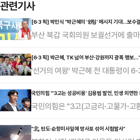
관련기사
[6·3 픽] 박민식 "박근혜의 '원팀' 메시지 기대…보수결
부산 북갑 국회의원 보궐선거에 출마
전 대통령의 기장시장 방문을 앞두고
로 뭉쳐야 한다. 그래야 우리 보수가
[6·3 픽] 박근혜, TK 넘어 부산·강원까지 광폭 행보…
'선거의 여왕' 박근혜 전 대통령이 6
있다는 메시지를 줄 것으로 기대하고 
어 충청과 PK(부산·울산·경남), 
YTN에서 "우리 전통 보수, 대한민
전 대통령이 선거전에 등판한 건 국정
국민의힘 "'3고는 성공비용' 김용범 발언, 민생 외면한
주 갈증을 느끼고 있고 애타게 생각하
국민의힘은 "3고(고금리·고물가·고
보수 결집 필요성을 느끼는 비수도권
력한 말씀을 하지 않겠느냐"라고 전
대 정책실장의 발언에 대해 "실물경
거 지원을 반기는 분위기다. 반면 일
에도 큰 도움이…
비판했다.박충권 중앙선거대책위원회 
"北, 탄도·순항미사일에 방사포 섞어 시험발사"
탈을 불러일으킬 것이란 우려도 제기