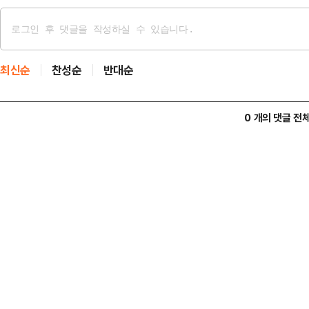
최신순
찬성순
반대순
0 개의 댓글 전