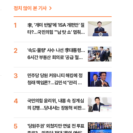
정치 많이 본 기사
1
李, '개미 반발'에 'ISA 개편안' 질
타?…국민의힘 "'남 탓 쇼' 멈춰
라"
2
'속도·물량' 사수 나선 李대통령…
6시간 부동산 회의로 '공급 절벽'
타개 총력전
3
민주당 당원 커뮤니티 해킹에 정
청래 책임론?…김민석 "관리 무
능 바로 잡아야"
4
국민의힘 윤리위, 내홍 속 징계심
의 강행…당내서는 장동혁 비판
목소리
5
'당원주권' 외쳤지만 연설 전 투표