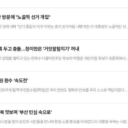
은 27일 논평을 내고 "김 실장의 입이 또 도마에 올랐다"며 이같이 말했다.박 공보단
 지옥'과 내 집 마련 절벽에 갇힌 청년과 서민의 피눈물을 안다면, 감히 '도약의 마찰음'
.이어 "이번 망언은 일부 대기업의 호황에만 취해 미쳐 날뛰는 …
장 방문에 "노골적 선거 개입"
것에 대해 "선거 중립의 의무 따위는 휴지 조각처럼 내팽개친 이 대통령의 노골적인 선
 중앙선거대책위원회 공보단장은 27일 논평을 통해 "이 대통령은 어제(26일) 오전 청와
 미끼를 던지더니, 오후에는 곧바로 부산 자갈치시장으로 내려가 노골적인 관권선거판을 
가 온갖 산해진미를 맛보았다', '시민들이 대통령을 연호하며 악수하…
 의혹 두고 충돌…정이한은 '거짓말탐지기' 꺼내
고 경쟁을 펼치고 있는 전재수 더불어민주당 후보와 박형준 국민의힘 후보가 토론회에서 
 함께한 정이한 개혁신당 후보는 거짓말탐지기를 꺼내들며 전 후보를 압박하기도 했다.전재
에서 열린 '부산KBS 초청 제9회 전국동시지방선거 법정토론회'에서 정책, 공약, 의혹 등
다. 박 후보는 시작발언에서부터 "부산시장은 깨끗한 시장이어야한다.…
 환수 '속도전'
건조하게 될 핵추진잠수함(핵잠)은 우리 한반도 평화와 안보를 우리 스스로 책임지겠다는
강화에도 크게 기여하게 될 것"이라고 말했다.이 대통령은 이날 오후 경남 진해 잠수함사
국가가 스스로 방어하는, 즉 자주국방이 확고한 나라가 진정한 국가의 완성된 모습"이라며
서 주재한 국무회의 겸 비상경제점검회의에서도 "미래 국방력의 핵심 전략…
복 맛보며 '부산 민심 속으로'
치시장을 찾아 상인과 시민들을 만나며 현장 소통 행보를 이어갔다.이 대통령 부부는 시장
내를 받으며 시장 내부로 들어갔다고 강유정 청와대 수석대변인이 이날 서면 브리핑을 통