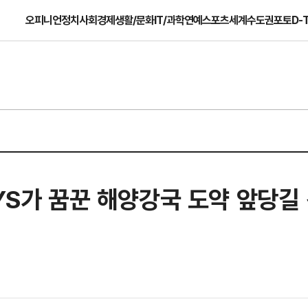
오피니언
정치
사회
경제
생활/문화
IT/과학
연예
스포츠
세계
수도권
포토
D-
YS가 꿈꾼 해양강국 도약 앞당길 