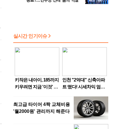
종료?…민주당 전대 '룰의 역설'
장
이
거
벌
각
령