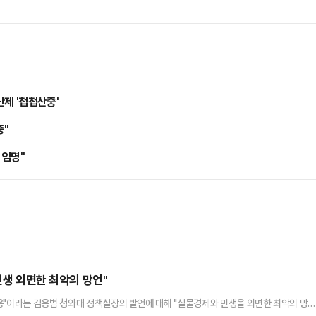
난제 '첩첩산중'
중"
 임명"
민생 외면한 최악의 망언"
용"이라는 김용범 청와대 정책실장의 발언에 대해 "실물경제와 민생을 외면한 최악의 망