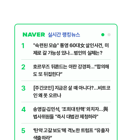
실시간 랭킹뉴스
1
6
"숙련된 모습" 통영 60대女 살인사건, 미
“우크라
제로 갈 가능성 있나…범인의 실체는?
정제유 3
2
7
호르무즈 뒤흔드는 이란 강경파…“합의해
입추 하루
도 또 뒤집힌다”
37도'…
있는 치료
3
8
[주간코인] 지금은 살 때 아니다?…비트코
李, '개미
인 왜 못 오르나
민의힘 "'
4
9
송영길·김민석, '조희대 탄핵' 외치자…與
UAE “
법사위원들 "즉시 대법관 제청하라"
격…1명 
5
10
‘탄약 고갈 보도’에 격노한 트럼프 “유출자
국민의힘 
색출하라”
당내서는