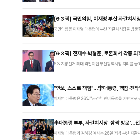
언"이라고 비판했다.박충권 중앙선거대책위원회 공보단장
은 "하루하루 치솟는 물가와 대출 이자에 신음하고 '전세
라는 유체이탈식 망언을 내뱉지 못했을 것"이라고 했다
[6·3 픽] 국민의힘, 이재명 부산 자갈치시
국민의힘은 이재명 대통령이 부산 자갈치시장을 방문한 
개입이 극에 달하고 있다"고 비판했다.박성훈 국민의힘
대에서 '동남권 전략적 투자'를 운운하며 선거용 예산
였다"면서 이같이 말했다.박 공보단장은 "'대통령 내외
[6·3 픽] 전재수·박형준, 토론회서 각종
6·3 지방선거 최대 격전지인 부산광역시장 자리를 놓
종 의혹을 두고 강하게 맞붙었다. 처음으로 토론회에
수·박형준·정이한 후보는 26일 밤 부산 수영구 KBS홀
을 두고 설전을 벌였다.처음부터 충돌의 조짐이 엿보였
"안보, 스스로 책임"…李대통령, 핵잠·전작권
이재명 대통령은 26일 "굳건한 한미동맹을 기반으로 
의지의 상징"이라며 "나아가 대한민국 방위산업 역량 
부에서 주재한 제1회 미래국방전략위원회 회의에서 "
이 같이 밝혔다.앞서 이 대통령은 이날 오전 청와대에
李대통령 부부, 자갈치시장 '깜짝 방문'…전
이재명 대통령과 김혜경 여사는 26일 저녁 부산 자갈
입구에서 방문을 환영하는 상인들과 함께 조합장의 안