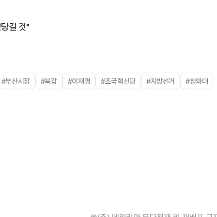
앞당길 것"
#부산시장
#북갑
#이재명
#조국혁신당
#지방선거
#청와대