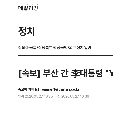
정치
청와대
국회/정당
북한
행정
국방/외교
정치일반
[속보] 부산 간 李대통령 "
송오미 기자 (sfironman1@dailian.co.kr)
입력 2026.05.27 10:35 수정 2026.05.27 10:36