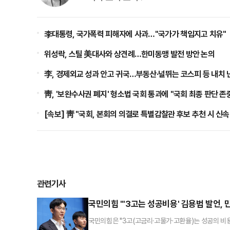
李대통령, 국가폭력 피해자에 사과…"국가가 책임지고 치유"
위성락, 스틸 美대사와 상견례…한미동맹 발전 방안 논의
李, 경제외교 성과 안고 귀국…부동산·널뛰는 코스피 등 내치 
靑, '보완수사권 폐지' 형소법 국회 통과에 "국회 최종 판단 존
[속보] 靑 "국회, 본회의 의결로 특별감찰관 후보 추천 시 신속
관련기사
국민의힘 "'3고는 성공비용' 김용범 발언, 
국민의힘은 "3고(고금리·고물가·고환율)는 성공의 비