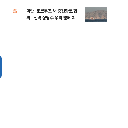
지
5
10
이란 "호르무즈 새 중간항로 합
폭염
의…선박 상당수 우리 영해 지난
층…
다"