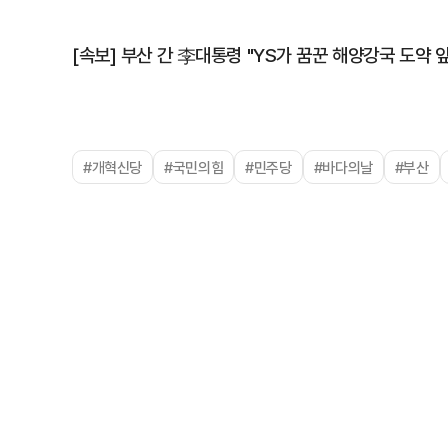
[속보] 부산 간 李대통령 "YS가 꿈꾼 해양강국 도약 
#개혁신당
#국민의힘
#민주당
#바다의날
#부산