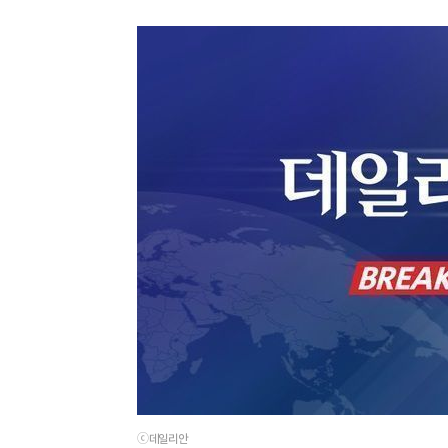
ⓒ데일리안