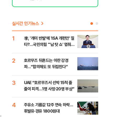
실시간 인기뉴스
1
6
李, '개미 반발'에 'ISA 개편안' 질
천안
타?…국민의힘 "'남 탓 쇼' 멈춰
이 
라"
사
2
7
호르무즈 뒤흔드는 이란 강경
[주
파…“합의해도 또 뒤집힌다”
다?
3
8
UAE “호르무즈서 선박 15척 줄
민주
줄이 피격…1명 사망·20명 부상”
청래
능 
4
9
주유소 기름값 12주 연속 하락…
"너
휘발유·경유 1800원대
운전