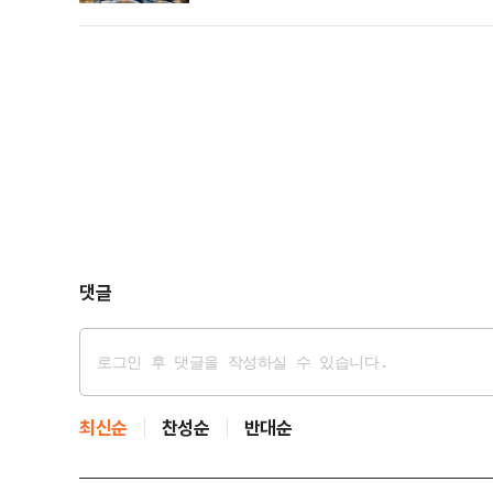
해 전했다.이 대통령 부부는 각 점포를 둘러보며 자연산
리상품권으로 직접 구매했다. 김 여사는 한 상인이 손질
댓글
최신순
찬성순
반대순