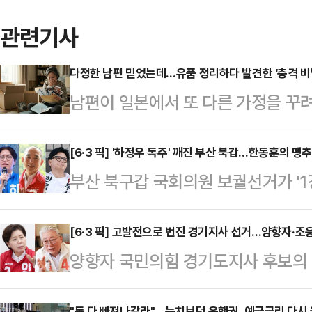
관련기사
다정한 남편 믿었는데…유품 정리하다 발견한 ‘충격 비
남편이 일본에서 또 다른 가정을 꾸려
상간녀를 상대로 손해배상 청구가 가
오 ‘조인섭 변호사의 상담소’에는 결
[6·3 픽] '하정우 독주' 깨진 부산 북갑…한동훈의 맹
부산 북구갑 국회의원 보궐선거가 '1강
알게 된 여성 A씨의 사연이 소개됐다
다. 그 속도는 매우 빨랐다. 이재명
기며 자기 관리가 철저한 사람이었다”
더불어민주당 부산시장 후보의 후광을
[6·3 픽] 고발전으로 번진 경기지사 선거…양향자·
만큼 다정한 남편이었다”고 말했다.
양향자 국민의힘 경기도지사 후보의 '
는 듯했지만, 선거가 중반을 넘어서
의 중역으로 반도체 제조 장비와 정밀
조응천 개혁신당 후보 간 신경전이 
쪽으로 옮겨붙는 분위기다.26일 정
을 했다”며 “…
"돈 다 빠져나갈라"…눈치보던 은행권, 예금금리 다시