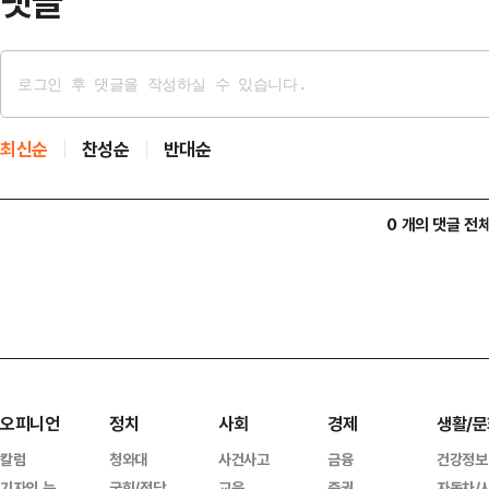
댓글
최신순
찬성순
반대순
0 개의 댓글 전
오피니언
정치
사회
경제
생활/문
칼럼
청와대
사건사고
금융
건강정보
기자의 눈
국회/정당
교육
증권
자동차/