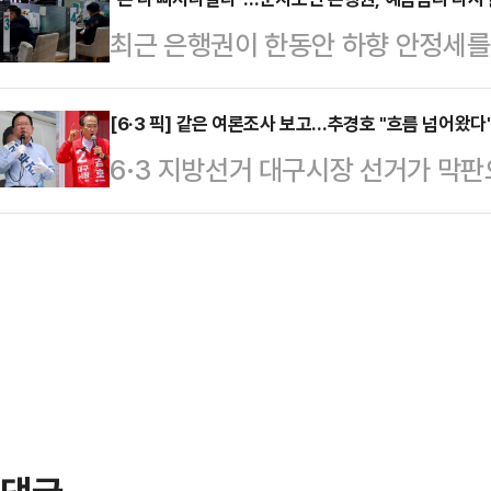
너간 분위기다.조응천 후보 캠프는 
서치가 부산일보 의뢰로 지난 23~2
최근 은행권이 한동안 하향 안정세를
양향자 후보의 학력·학위 허위사실 
여론조사 결과 한동훈 후보는 38.2
다.증시 강세 여파로 시중 자금이 
앙선관위에 이의제기서를 제출했다고 
(34.0%)와 오…
하자, 급격한 수신 이탈을 방어하기 
[6·3 픽] 같은 여론조사 보고…추경호 "흐름 넘어왔다
태는 피선거권 박탈까지 이를 수 있
6·3 지방선거 대구시장 선거가 막
된다.26일 금융권에 따르면 주요 시
격 자체가 없다"며 "허위 포장으로
후보와 추경호 국민의힘 후보 양 캠
신 상품의 금리를 잇달아 상향 조정
반드시 뿌리 뽑아야 한다…
다. 잇따라 공표되는 여론조사 결과를
인 'KB Star 정기예금'의 금리를 
른 쪽은 "착시에 가깝다"고 평가했다
개월 이상~6개월 미만 단기 상품 금리
고 갈 전략의 차이로도 이어지고 있다
고, 6개…
후보 캠프는 흐름이 추 후보 쪽으로 
반 열세에서 접전으로, 다시 추 후보
록 보수 재결집…