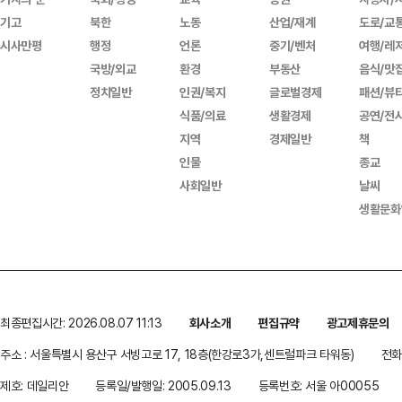
기고
북한
노동
산업/재계
도로/교
시사만평
행정
언론
중기/벤처
여행/레
국방/외교
환경
부동산
음식/맛
정치일반
인권/복지
글로벌경제
패션/뷰
식품/의료
생활경제
공연/전
지역
경제일반
책
인물
종교
사회일반
날씨
생활문화
최종편집시간: 2026.08.07 11:13
회사소개
편집규약
광고제휴문의
주소 : 서울특별시 용산구 서빙고로 17, 18층(한강로3가,센트럴파크 타워동)
전화 
제호: 데일리안
등록일/발행일: 2005.09.13
등록번호: 서울 아00055