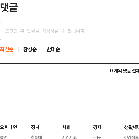
록 보수 재결집…
댓글
최신순
찬성순
반대순
0 개의 댓글 전
오피니언
정치
사회
경제
생활/문
칼럼
청와대
사건사고
금융
건강정보