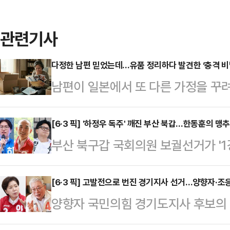
관련기사
다정한 남편 믿었는데…유품 정리하다 발견한 ‘충격 비
남편이 일본에서 또 다른 가정을 꾸려
상간녀를 상대로 손해배상 청구가 가
오 ‘조인섭 변호사의 상담소’에는 결
[6·3 픽] '하정우 독주' 깨진 부산 북갑…한동훈의 맹
부산 북구갑 국회의원 보궐선거가 '1강
알게 된 여성 A씨의 사연이 소개됐다
다. 그 속도는 매우 빨랐다. 이재명
기며 자기 관리가 철저한 사람이었다”
더불어민주당 부산시장 후보의 후광을
[6·3 픽] 고발전으로 번진 경기지사 선거…양향자·
만큼 다정한 남편이었다”고 말했다.
양향자 국민의힘 경기도지사 후보의 '
는 듯했지만, 선거가 중반을 넘어서
의 중역으로 반도체 제조 장비와 정밀
조응천 개혁신당 후보 간 신경전이 
쪽으로 옮겨붙는 분위기다.26일 정
을 했다”며 “…