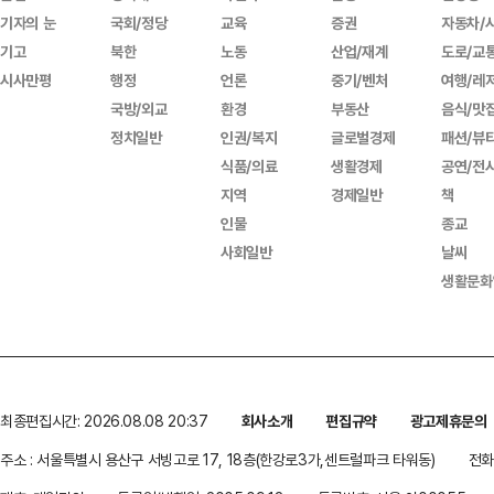
기자의 눈
국회/정당
교육
증권
자동차/
기고
북한
노동
산업/재계
도로/교
시사만평
행정
언론
중기/벤처
여행/레
국방/외교
환경
부동산
음식/맛
정치일반
인권/복지
글로벌경제
패션/뷰
식품/의료
생활경제
공연/전
지역
경제일반
책
인물
종교
사회일반
날씨
생활문화
최종편집시간: 2026.08.08 20:37
회사소개
편집규약
광고제휴문의
주소 : 서울특별시 용산구 서빙고로 17, 18층(한강로3가,센트럴파크 타워동)
전화 