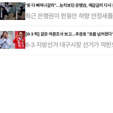
너간 분위기다.조응천 후보 캠프는 
"돈 다 빠져나갈라"…눈치보던 은행권, 예금금리 다시
서치가 부산일보 의뢰로 지난 23~2
최근 은행권이 한동안 하향 안정세를
양향자 후보의 학력·학위 허위사실 
여론조사 결과 한동훈 후보는 38.2
다.증시 강세 여파로 시중 자금이 
앙선관위에 이의제기서를 제출했다고 
(34.0%)와 오…
하자, 급격한 수신 이탈을 방어하기 
[6·3 픽] 같은 여론조사 보고…추경호 "흐름 넘어왔다
태는 피선거권 박탈까지 이를 수 있
6·3 지방선거 대구시장 선거가 막
된다.26일 금융권에 따르면 주요 시
격 자체가 없다"며 "허위 포장으로
후보와 추경호 국민의힘 후보 양 캠
신 상품의 금리를 잇달아 상향 조정
반드시 뿌리 뽑아야 한다…
다. 잇따라 공표되는 여론조사 결과를
인 'KB Star 정기예금'의 금리를 
른 쪽은 "착시에 가깝다"고 평가했다
개월 이상~6개월 미만 단기 상품 금리
고 갈 전략의 차이로도 이어지고 있다
고, 6개…
후보 캠프는 흐름이 추 후보 쪽으로 
반 열세에서 접전으로, 다시 추 후보