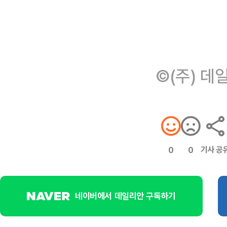
©(주) 데
기사 공
0
0
네이버에서 데일리안 구독하기