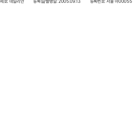
제호: 데일리안
등록일/발행일: 2005.09.13
등록번호: 서울 아00055