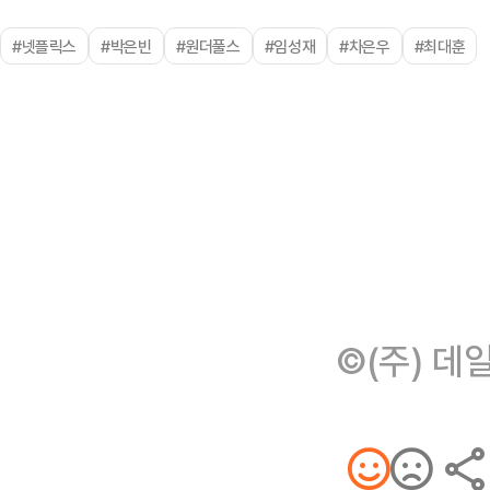
#넷플릭스
#박은빈
#원더풀스
#임성재
#차은우
#최대훈
©(주) 데