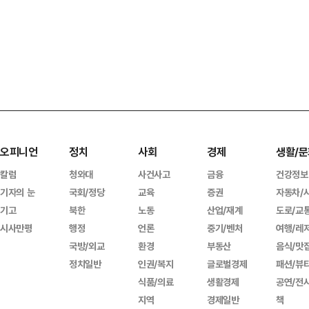
오피니언
정치
사회
경제
생활/문
칼럼
청와대
사건사고
금융
건강정보
기자의 눈
국회/정당
교육
증권
자동차/
기고
북한
노동
산업/재계
도로/교
시사만평
행정
언론
중기/벤처
여행/레
국방/외교
환경
부동산
음식/맛
정치일반
인권/복지
글로벌경제
패션/뷰
식품/의료
생활경제
공연/전
지역
경제일반
책