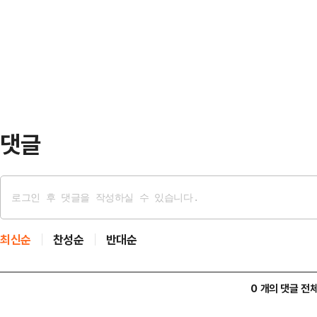
룡, 김영아와 염지호 감독이 참석했다
생각하며 시작했다. 그런데 막상 촬영
어가는 사진작가 서진이 쌍둥이 동생
젊은이들이…
인 진실과 마주하는 서스펜스 스릴러
‘옆집사람’ 이후 다시 한번 스릴러 
서 먼저 연락을 주셨…
댓글
최신순
찬성순
반대순
0 개의 댓글 전