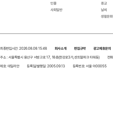
인물
종교
사회일반
날씨
생활문화
최종편집시간: 2026.08.08 15:48
회사소개
편집규약
광고제휴문의
주소 : 서울특별시 용산구 서빙고로 17, 18층(한강로3가,센트럴파크 타워동)
전화 
제호: 데일리안
등록일/발행일: 2005.09.13
등록번호: 서울 아00055