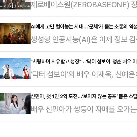
제로베이스원(ZEROBASEONE) 장
특히 연간 누적 판매량의 핵심 지표가
(EVNNE) 유승언이 앤더블(AND
지를 점령했다는 점은 올해 전체 판
다.그룹 앤더블은 26일 오후 서울
AI에게 고민 털어놓는 시대…‘군체’가 묻는 소통의 역설 
적 지표다.이러한 폭발적인 성장의 
생성형 인공지능(AI)은 이제 정보 검
데뷔 앨범인 미니 1집 ‘시퀀스 01: 큐리오
가 IP의 귀환이 자리 잡고 있다. 
작성의 영역까지 들어왔다. 사람들은
발매 기념 미디어 쇼케이스를 열었다
단…
AI의 도움을 받지만, 그렇게 다듬어
"사랑하며 치유받고 성장"…'닥터 섬보이' 청춘 배우 이
함을 생각하며 데뷔를 준비했는데, 
'닥터 섬보이'의 배우 이재욱, 신예
의심도 함께 커지고 있다. 연상호 감독
“앤더블로 다양한 매력을 보여드릴 
는 모습을 보여준다.'닥터 섬보이'는
로 비튼다. 인간의 오해를 없애기 
김…
입도한 공중보건의사 도지의(이재욱 
신민아, 첫 1인 2역 도전…‘보이지 않는 공포’ 품은 스릴러
히려 더 큰 오류로 돌아온다는 점에서,
배우 신민아가 쌍둥이 자매를 오가는 
분)의 이야기를 담는 로맨스 드라마다
질’을 묻는다.25일 영화진흥위원회 
리 스릴러 ‘눈동자’로 새로운 얼굴을
ENA 울화드라마 '닥터 섬보이'의 
체’는 누…
이파크몰에서 열린 영화 눈동자 제작
의 의무를 의료 취약 지역에서 공보