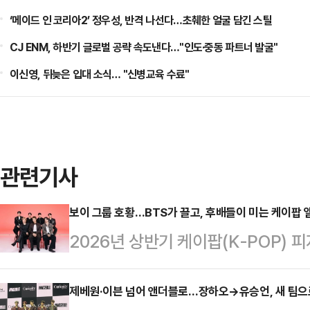
‘메이드 인 코리아2’ 정우성, 반격 나선다…초췌한 얼굴 담긴 스틸
CJ ENM, 하반기 글로벌 공략 속도낸다…"인도·중동 파트너 발굴"
이신영, 뒤늦은 입대 소식… "신병교육 수료"
관련기사
보이 그룹 호황…BTS가 끌고, 후배들이 미는 케이팝 앨
2026년 상반기 케이팝(K-POP) 
1월부터 4월까지 집계된 피지컬 앨범
하는 것으로 나타났다. 이는 전년 동기
제베원·이븐 넘어 앤더블로…장하오→유승언, 새 팀으로