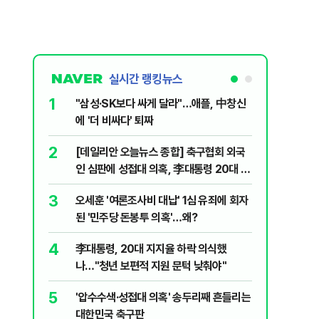
실시간 랭킹뉴스
1
6
"삼성·SK보다 싸게 달라"…애플, 中창신
2030은
에 '더 비싸다' 퇴짜
줄 알았나
리 헬스]
2
7
[데일리안 오늘뉴스 종합] 축구협회 외국
"캐리비
인 심판에 성접대 의혹, 李대통령 20대 지
다 달아나
지율 하락 의식했나, 삼전닉스 올인은 금
3
8
오세훈 '여론조사비 대납' 1심 유죄에 회자
"약만으론
물, SK하이닉스 프리마켓 시초가 논란 재
된 '민주당 돈봉투 의혹'…왜?
과학자의 
점화, 김민석 "과반 승리 가능성 99%" 등
4
9
李대통령, 20대 지지율 하락 의식했
레버리지 
나…"청년 보편적 지원 문턱 낮춰야"
지수로 
5
10
'압수수색·성접대 의혹' 송두리째 흔들리는
지진에 
대한민국 축구판
日 여성..