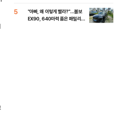
세제
5
10
"아빠, 왜 이렇게 빨라?"…볼보
병력
EX90, 640마력 품은 패밀리카
60
헤
[시승기]
40
교