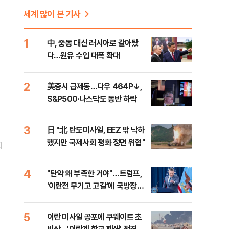
세계 많이 본 기사
1
中, 중동 대신 러시아로 갈아탔
다…원유 수입 대폭 확대
2
美증시 급제동…다우 464P↓,
S&P500·나스닥도 동반 하락
3
日 "北 탄도미사일, EEZ 밖 낙하
했지만 국제사회 평화 정면 위협"
지
4
"탄약 왜 부족한 거야"…트럼프,
'이란전 무기고 고갈'에 국방장관
질책
5
이란 미사일 공포에 쿠웨이트 초