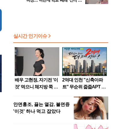
비상…'이란계 학교 폐쇄' 전격 명
령