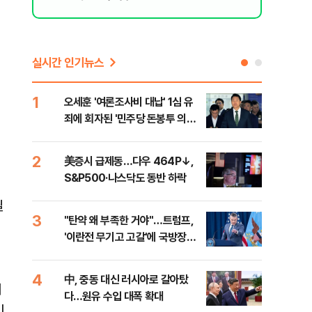
실시간 인기뉴스
1
6
오세훈 '여론조사비 대납' 1심 유
형소
죄에 회자된 '민주당 돈봉투 의
다…
혹'…왜?
2
7
美증시 급제동…다우 464P↓,
[단
S&P500·나스닥도 동반 하락
희룡
증거
필
3
8
"탄약 왜 부족한 거야"…트럼프,
美 
'이란전 무기고 고갈'에 국방장관
'출
질책
4
9
中, 중동 대신 러시아로 갈아탔
"오
시
다…원유 수입 대폭 확대
과정
이