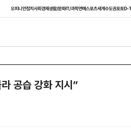
오피니언
정치
사회
경제
생활/문화
IT/과학
연예
스포츠
세계
수도권
포토
D-
라 공습 강화 지시”