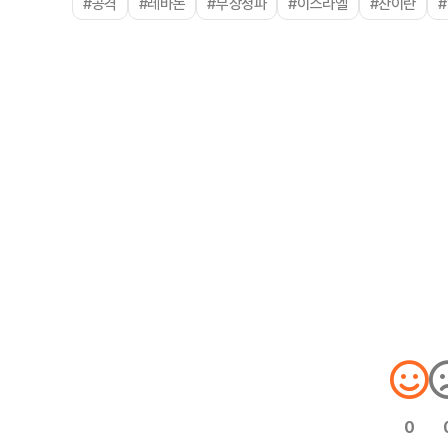
#공격
#레바논
#무장정파
#이스라엘
#찬이란
0