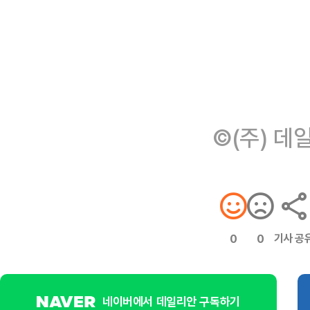
©(주) 데
기사 공
0
0
네이버에서 데일리안 구독하기