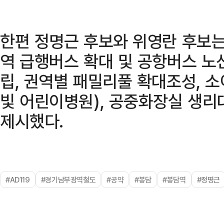
한편 정명근 후보와 위영란 후보는
역 급행버스 확대 및 공항버스 노
립, 권역별 패밀리풀 확대조성, 
빛 어린이병원), 공중화장실 생리
제시했다.
#AD119
#경기남부광역철도
#공약
#봉담
#봉담역
#정명근