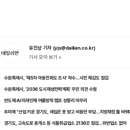
유진상 기자 (yjs@dailian.co.kr)
기사 모아 보기 >
수원특례시, '제5차 아동친화도 조사' 착수…시민 체감도 점검
수원특례시, '2036 도시재생전략계획' 주민 의견 수렴
반도체·AI 미래인재 여름방학 캠프 성황리 마무리
추미애 "산업 키운 경기도, 세입은 못 받고 비용만 부담…지방재정 틀 바꿔
경기도, 고속도로 휴게소 등 식품취급업소 2136곳 점검…위반업소 없어