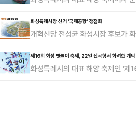
스킹 공연이 펼쳐져 축제 분위기를 
공약인 화성순환철도는 병점역(1호선
회 연속(24~25년, 26~27년) 선정
뮤지컬, 독살체험 등 가족 중심의 문
을 거쳐 동탄으로 연…
신면 전곡항 메인무대에서 화려한 
화성특례시장 선거 '국제공항' 쟁점화
영돼 수많은 가족 단위 관람객들의 
개혁신당 전성균 화성시장 후보가 
을 올렸다.'서해안 해양관광벨트 완성!
으로 열린 '화성 무용제'는 전통과 
안을 조건부로 수용하겠다고 밝히면
Open'을 주제로 열리는 이번 축제는
보이며, …
점으로 떠올고 있다.전 후보는 수원
제16회 화성 뱃놀이 축제, 22일 전곡항서 화려한 개막
서트로 축제의 서막을 열었으며, 2일
화성특례시의 대표 해양 축제인 '제16
해 화성 서남부권 개발과 지역경제 
트 선단이 입항하고, 취타대의 힘찬 
면 전곡항에서 화려한 막을 올린다.
따른 지역 환경단체의 반발이다.전 
의 시작을…
회 연속(24~25년, 26~27년) 
해야 한다는 점을 조건으로 제시하고
이번 축제는 '서해안 해양관광벨트 완
동부권 고도제한 해제, 병점 일대 복
를 배경으로 다채로운 볼거리와 신나
이뤄져야 한다는 공약을 내놨다…
객들을 맞이할 준비를 마쳤다.조선