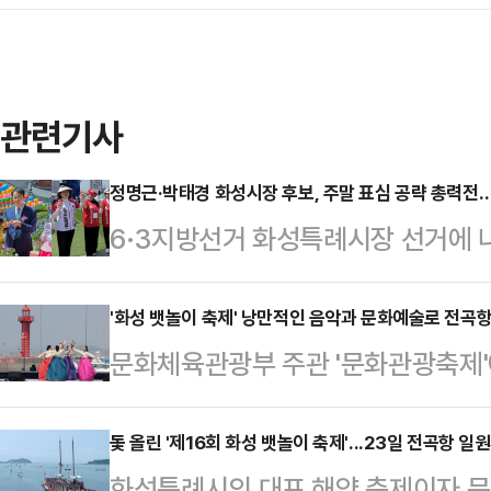
관련기사
정명근·박태경 화성시장 후보, 주말 표심 공략 총력전…
6·3지방선거 화성특례시장 선거에 
힘 박태경 후보가 24일 주말을 맞아
표심 공략에 나섰다.정명근 후보는 
'화성 뱃놀이 축제' 낭만적인 음악과 문화예술로 전곡
문화체육관광부 주관 '문화관광축제'
중유세를 열고 "30분 이동시대 실
레저 축제, '제16회 화성 뱃놀이 축
순환철도 건설을 함께 추진하겠다"고 
가득 채웠다.축제 3일 차를 맞이한 
돛 올린 '제16회 화성 뱃놀이 축제'...23일 전곡항 
권을 연결해 균형 발전을 이루겠다"
화성특례시의 대표 해양 축제이자 문