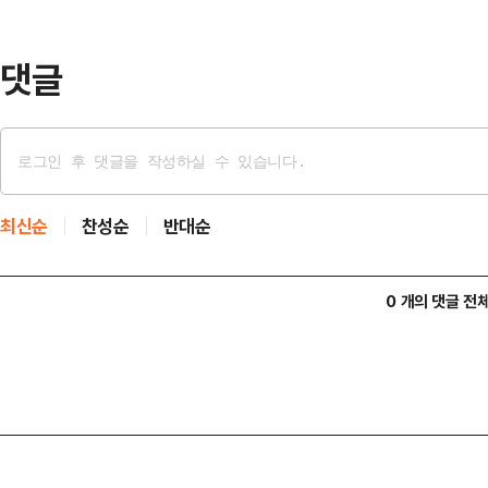
까지... 눈이 즐거운 '볼거리'개막
프로그램이 …
댓글
최신순
찬성순
반대순
0 개의 댓글 전