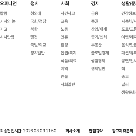
오피니언
정치
사회
경제
생활/문
칼럼
청와대
사건사고
금융
건강정보
기자의 눈
국회/정당
교육
증권
자동차/
기고
북한
노동
산업/재계
도로/교
시사만평
행정
언론
중기/벤처
여행/레
국방/외교
환경
부동산
음식/맛
정치일반
인권/복지
글로벌경제
패션/뷰
식품/의료
생활경제
공연/전
지역
경제일반
책
인물
종교
사회일반
날씨
생활문화
최종편집시간: 2026.08.09 21:50
회사소개
편집규약
광고제휴문의