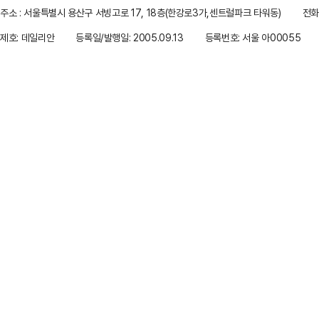
주소 : 서울특별시 용산구 서빙고로 17, 18층(한강로3가,센트럴파크 타워동)
전화 
제호: 데일리안
등록일/발행일: 2005.09.13
등록번호: 서울 아00055