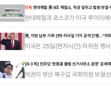
전문가인 니콜 딘은 최근 데일리메일
단독
현대제철 美 8조 제철소, 착공 앞두고 법원 판결·
트를 진행하며 '책상에 탁! 탱크데이
현대제철과 포스코가 미국 루이지애나에
만 운동할 때 착용하는 옷과 신발이 
시키고 1987년 박종철 고문치사 사
억원) 규모 합작 제철소 사업이 현지 
어 "운동용품을 만들 때 흔히 사용되
러자 이…
개 판결과 노조·환경단체의 허가 절
美, 이란 남부 기뢰 선박·미사일 기지 공격 단행…“자
소재의 옷을 세탁하고 입을 때마다 
미국은 25일(현지시간) 자위권 행사
근 핵심 설비 계약을 마치고 착공 준
말했다.입자가 매우 작은 미세플라스
마사일 기지 등 일부 목표물을 향해
의 변수로 부상하고 있다.합작법인 'HYU
통해 여러 장기에 …
이란전쟁을 총괄하는 미국 중부사령부
[6·3 픽] 민주당 '한동훈 불법 선거사무소 운영' 공세
LLC(HPLS)'는 현대제철(50%)·
여권이 부산 북구갑 국회의원 보궐선
뢰를 부설하려는 이란 선박과 미사일
가 출자한 법인이다. 2029년 상업
'불법 선거사무소 운영' 의혹을 제기
밝혔다.이어 이번 공습은 “이란군이
례를 꺼내 들며 강하게 반박했다.친
위한 방어적 차원이었다”며 “휴전이
전 의원은 26일 페이스북에 "이재명 
었다고 강조했다. 미군을 보호하기 