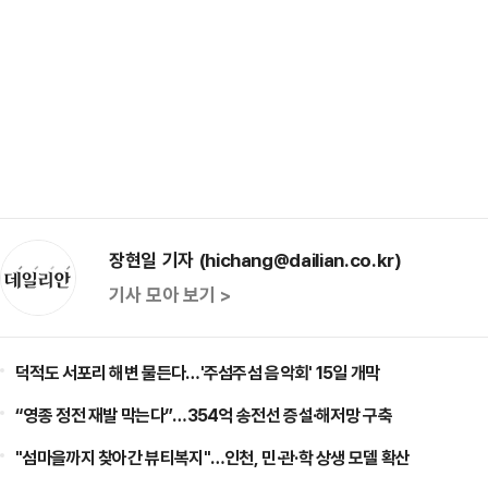
장현일 기자 (hichang@dailian.co.kr)
기사 모아 보기 >
덕적도 서포리 해변 물든다…'주섬주섬 음악회' 15일 개막
“영종 정전 재발 막는다”…354억 송전선 증설·해저망 구축
"섬마을까지 찾아간 뷰티복지"…인천, 민·관·학 상생 모델 확산