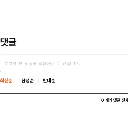
궐선거에서 자원봉사단을 캠프 차원
며 확전을 경계한 것…
으로 되받았다.앞서 더불어민주당은 
을 위한 '허위 사무실'로 규정하며 
선거관리위원회를 향…
댓글
최신순
찬성순
반대순
0 개의 댓글 전