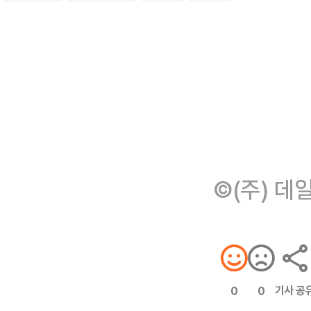
©(주) 데
기사 공
0
0