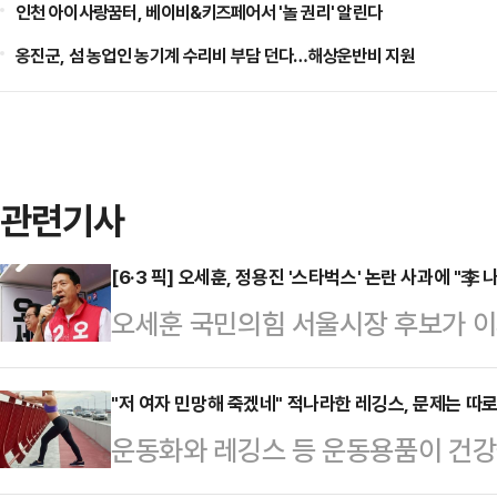
인천 아이사랑꿈터, 베이비&키즈페어서 '놀 권리' 알린다
옹진군, 섬 농업인 농기계 수리비 부담 던다…해상운반비 지원
관련기사
[6·3 픽] 오세훈, 정용진 '스타벅스' 논란 사과에 "李
오세훈 국민의힘 서울시장 후보가 이
계그룹 회장이 이른바 '스타벅스' 논
오히려 국민을 낮춰보고 무시하는 것
"저 여자 민망해 죽겠네" 적나라한 레깅스, 문제는 따
운동화와 레깅스 등 운동용품이 건강
BBS 라디오에 출연해 "이런 문제는
다.16일 관련업계에 따르면 영국 스
가"라면서 이같이 말했다.앞서 스타벅