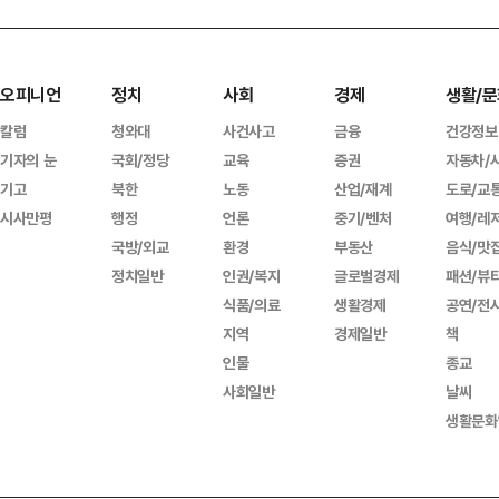
오피니언
정치
사회
경제
생활/문
칼럼
청와대
사건사고
금융
건강정보
기자의 눈
국회/정당
교육
증권
자동차/
기고
북한
노동
산업/재계
도로/교
시사만평
행정
언론
중기/벤처
여행/레
국방/외교
환경
부동산
음식/맛
정치일반
인권/복지
글로벌경제
패션/뷰
식품/의료
생활경제
공연/전
지역
경제일반
책
인물
종교
사회일반
날씨
생활문화