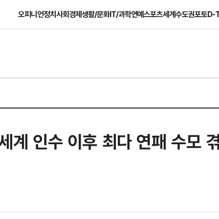
오피니언
정치
사회
경제
생활/문화
IT/과학
연예
스포츠
세계
수도권
포토
D-
신세계 인수 이후 최다 연패 수모 