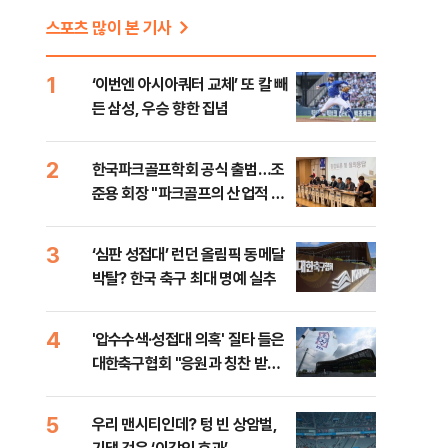
스포츠 많이 본 기사
1
‘이번엔 아시아쿼터 교체’ 또 칼 빼
든 삼성, 우승 향한 집념
2
한국파크골프학회 공식 출범…조
준용 회장 "파크골프의 산업적 성
장 돕겠다"
3
‘심판 성접대’ 런던 올림픽 동메달
박탈? 한국 축구 최대 명예 실추
4
'압수수색·성접대 의혹' 질타 들은
대한축구협회 "응원과 칭찬 받을
수 있는 조직으로…"
5
우리 맨시티인데? 텅 빈 상암벌,