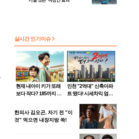
기댈 것은 ‘이강인 효과’
도