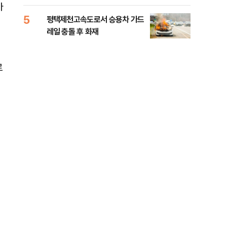
라"
바
5
10
평택제천고속도로서 승용차 가드
폐기
레일 충돌 후 화재
60
로