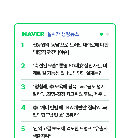
실시간 랭킹뉴스
1
6
신동엽의 ‘농담’으로 드러난 대학로에 대한
인천 선
‘대중적 편견’ [이슈]
흘 만에 
2
7
"숙련된 모습" 통영 60대女 살인사건, 미
천안 교회
제로 갈 가능성 있나…범인의 실체는?
경찰, 학
3
8
"정청래, 李 모욕에 침묵" vs "금도 넘지
입추 하루
말라"…친명-친청 최고위원 후보, 제주서
37도'…
격돌
있는 치료
4
9
李, '개미 반발'에 'ISA 개편안' 질타?…국
강원 동해
민의힘 "'남 탓 쇼' 멈춰라"
고립
5
10
‘탄약 고갈 보도’에 격노한 트럼프 “유출자
국민의힘 
색출하라”
당내서는