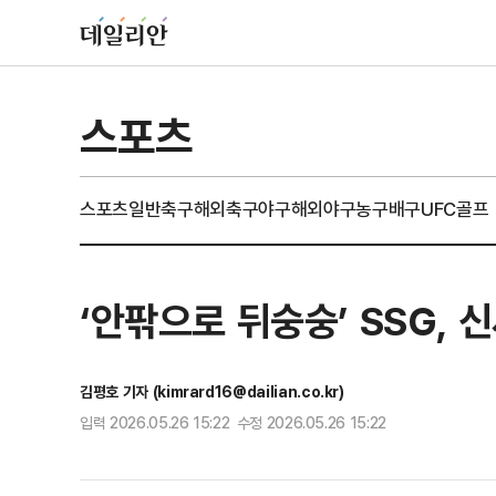
스포츠
스포츠일반
축구
해외축구
야구
해외야구
농구
배구
UFC
골프
‘안팎으로 뒤숭숭’ SSG, 
김평호 기자 (kimrard16@dailian.co.kr)
입력 2026.05.26 15:22 수정 2026.05.26 15:22