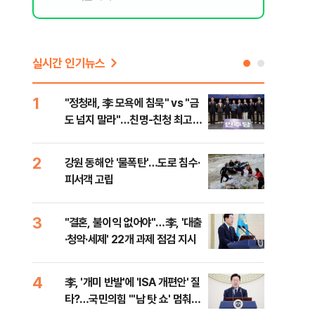
실시간 인기뉴스
1
6
"정청래, 李 모욕에 침묵" vs "금
美 
도 넘지 말라"…친명-친청 최고위
질…
원 후보, 제주서 격돌
2
7
강원 동해안 '물폭탄'…도로 침수·
서울
피서객 고립
기 
3
8
"결혼, 불이익 없어야"…李, '대출
농협
·청약·세제' 22개 과제 점검 지시
자금
4
9
李, '개미 반발'에 'ISA 개편안' 질
UA
타?…국민의힘 "'남 탓 쇼' 멈춰
줄이