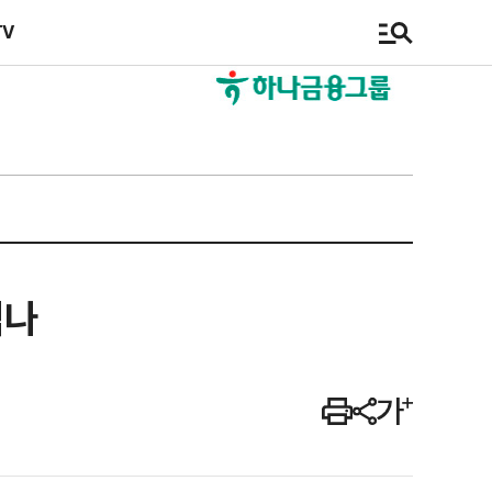
TV
겪나