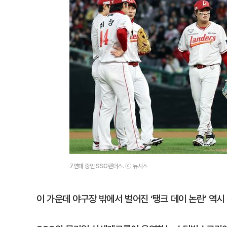
7연패 중인 SSG랜더스. ⓒ 뉴시스
이 가운데 야구장 밖에서 벌어진 ‘탱크 데이 논란’ 역