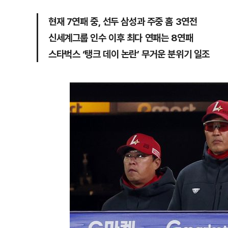
현재 7연패 중, 선두 삼성과 주중 홈 3연전
신세계그룹 인수 이후 최다 연패는 8연패
스타벅스 ‘탱크 데이 논란’ 무거운 분위기 일조