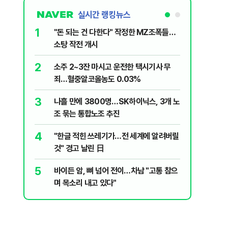
실시간 랭킹뉴스
1
6
"돈 되는 건 다한다" 작정한 MZ조폭들…
인천서 엄
소탕 작전 개시
지 않냐"
2
7
소주 2~3잔 마시고 운전한 택시기사 무
변동성 잦
죄…혈중알코올농도 0.03%
6000~
3
8
나흘 만에 3800명…SK하이닉스, 3개 노
평산책방 
조 묶는 통합노조 추진
63만명 
4
9
"한글 적힌 쓰레기가…전 세계에 알려버릴
이력서에
것" 경고 날린 日
前직원 
5
10
바이든 암, 뼈 넘어 전이…차남 "고통 참으
"X돌았네
며 목소리 내고 있다"
기'…인천