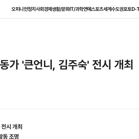
오피니언
정치
사회
경제
생활/문화
IT/과학
연예
스포츠
세계
수도권
포토
D-
동가 '큰언니, 김주숙' 전시 개최
 전시 개최
활동 조명