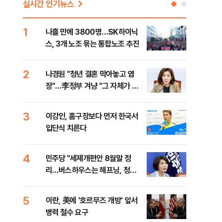
실시간 인기뉴스
1
6
나흘 만에 3800명…SK하이닉
사우
스, 3개 노조 묶는 통합노조 추진
화재
2
7
나경원 "청년 결혼 막아놓고 염
장동
장"…李정부 겨냥 "그 자체가 결
이 
혼 페널티"
3
8
이강인, 홈구장보다 먼저 한국서
바이
입단식 치른다
"고
4
9
민주당 "세제개편안 8월말 정
장동
리…버스하우스는 해프닝, 청년
표…
들께 송구"
길 
5
10
이란, 美에 '호르무즈 개방' 앞서
전한
병력 철수 요구
소…