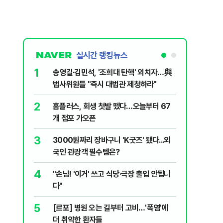
실시간 랭킹뉴스
1
6
송영길·김민석, '조희대 탄핵' 외치자…與
[단독] 
법사위원들 "즉시 대법관 제청하라"
로…3.70
2
7
홈플러스, 회생 첫발 뗐다…오늘부터 67
"집값 아
개 점포 가오픈
민의힘, 
3
8
3000원짜리 장바구니 'K굿즈' 됐다...외
영업정지
국인 관광객 필수템은?
에 5위 
4
9
"손님! '이거' 쓰고 식당·극장 출입 안됩니
"오세훈이
다"
반영"…
5
10
[르포] 병원 오는 길부터 고비…'폭염'에
[코인뉴스
더 취약한 환자들
다…큰 변