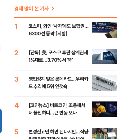
경제 많이 본 기사
1
코스피, 외인 ‘사자’에도 보합권…
6300선 등락 [시황]
지
2
[단독] 美, 포스코 후판 상계관세
1%대로…3.70%서 '뚝'
3
영업정지 맞은 롯데카드…우리카
드 추격에 5위 안갯속
4
[코인뉴스] 비트코인, 조용해서
더 불안하다…큰 변동 오나
5
변경신고만 하면 된다지만…식당·