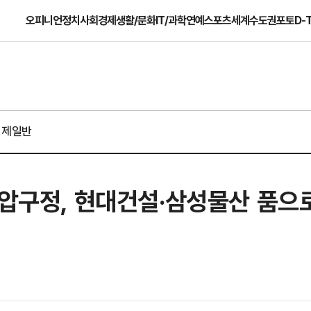
오피니언
정치
사회
경제
생활/문화
IT/과학
연예
스포츠
세계
수도권
포토
D-
경제일반
 압구정, 현대건설·삼성물산 품으