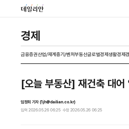
경제
금융
증권
산업/재계
중기/벤처
부동산
글로벌경제
생활경제
[오늘 부동산] 재건축 대어
임정희 기자 (1jh@dailian.co.kr)
입력 2026.05.26 06:25 수정 2026.05.26 06:25