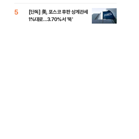
제청하라"
적 
5
10
[단독] 美, 포스코 후판 상계관세
네이
1%대로…3.70%서 '뚝'
외연
출(