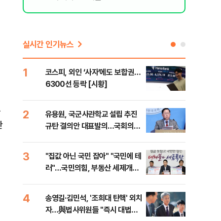
실시간 인기뉴스
1
6
코스피, 외인 ‘사자’에도 보합권…
靑,
6300선 등락 [시황]
점식
고'"
주
2
7
유용원, 국군사관학교 설립 추진
與김
산
규탄 결의안 대표발의…국회의원
발언
36명 동참
3
8
"집값 아닌 국민 잡아" "국민에 테
"오
러"…국민의힘, 부동산 세제개편
과정
안 맹폭
세제
4
9
송영길·김민석, '조희대 탄핵' 외치
"'
자…與법사위원들 "즉시 대법관
공급