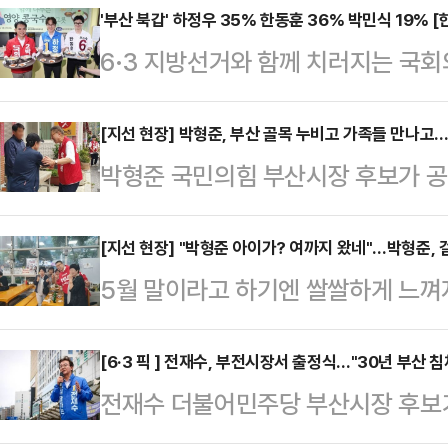
시께 박형준 후보와 부산 기장군 내
'부산 북갑' 하정우 35% 한동훈 36% 박민식 19% 
6·3 지방선거와 함께 치러지는 국
자는 데일리안에 "보수 대결집을 위해
는 부산 북갑에서 하정우 더불어민주
며 "박 후보와 함께 전통시장을 둘
위 내 격전을 벌이고 있는 것으로 
[지선 현장] 박형준, 부산 골목 누비고 가족들 만나고
밝혔다.이날 기준으로 6·3 지방선거
박형준 국민의힘 부산시장 후보가 공식
난 21∼22일 무선 100% 전화면
의 부산 방문은 보수 결집을 촉발할
심 현장 행보에 집중했다. 가족의 달
선거 후보자 지지도를 조사한 결과, 
시장 선거는 …
축제 현장을 방문해 인사를 나누거나
[지선 현장] "박형준 아이가? 여까지 왔네"…박형준,
36%의 지지를 얻은 것으로 집계됐다.
5월 말이라고 하기엔 쌀쌀하게 느껴지
준 후보는 23일 오전 10시 부산 
민의힘 후보를 지지한다고 답한 응답은
한 비프 광장에선 약간의 소란이 일었
서대신4동 10통과 11통 지역으로
는 40대와 50…
3선 부산광역시장에 도전하는 박형준
[6·3 픽 ] 전재수, 부전시장서 출정식…"30년 부산 침
220m의 고개에 자리한 마을이다. 
전재수 더불어민주당 부산시장 후보
산시장을 지낸 박 후보의 인기는 쌀
집단으로 거주하며 꽃재배를 생업으로
출정식을 열고 "30년 침체 끝내고 '
았다.금요일 저녁인만큼 거리를 가득