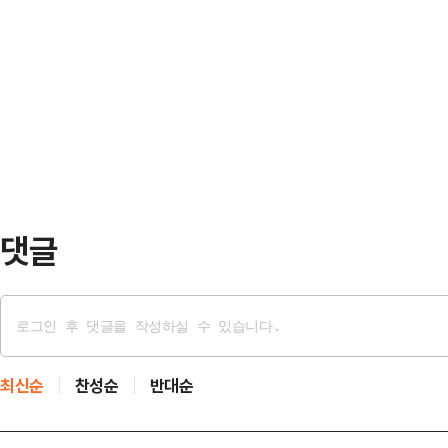
만 현재 꽃마을…
다.전재수 후보는 21일 부산 부전시
"아이고 마 박 시장님 아입니꺼. 악수
산'의 비전을 제시하며 전면적인 선거
준 아이가? 여까지 왔네"는 등 한마
소로 택한 부전시장은 부산의 상권 
광장 초…
껴지는 '부산 민생의 바로미터'다.
지웅 상임선대위원장과 박주민 대한
오뚝유세단장이 합류해 지원에…
댓글
최신순
찬성순
반대순