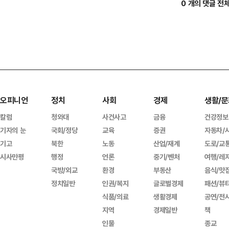
0 개의 댓글 전
오피니언
정치
사회
경제
생활/문
칼럼
청와대
사건사고
금융
건강정보
기자의 눈
국회/정당
교육
증권
자동차/
기고
북한
노동
산업/재계
도로/교
시사만평
행정
언론
중기/벤처
여행/레
국방/외교
환경
부동산
음식/맛
정치일반
인권/복지
글로벌경제
패션/뷰
식품/의료
생활경제
공연/전
지역
경제일반
책
인물
종교