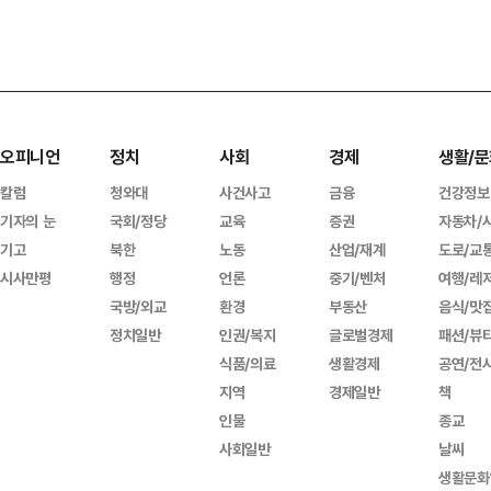
오피니언
정치
사회
경제
생활/문
칼럼
청와대
사건사고
금융
건강정보
기자의 눈
국회/정당
교육
증권
자동차/
기고
북한
노동
산업/재계
도로/교
시사만평
행정
언론
중기/벤처
여행/레
국방/외교
환경
부동산
음식/맛
정치일반
인권/복지
글로벌경제
패션/뷰
식품/의료
생활경제
공연/전
지역
경제일반
책
인물
종교
사회일반
날씨
생활문화