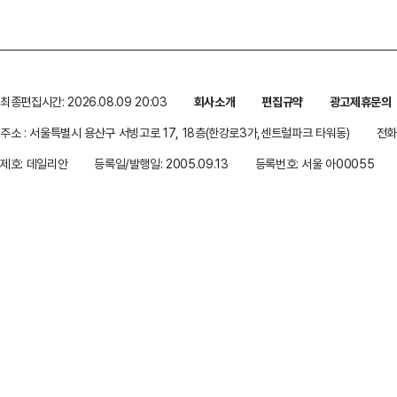
최종편집시간: 2026.08.09 20:03
회사소개
편집규약
광고제휴문의
주소 : 서울특별시 용산구 서빙고로 17, 18층(한강로3가,센트럴파크 타워동)
전화 
제호: 데일리안
등록일/발행일: 2005.09.13
등록번호: 서울 아00055