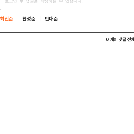
최신순
찬성순
반대순
0 개의 댓글 전