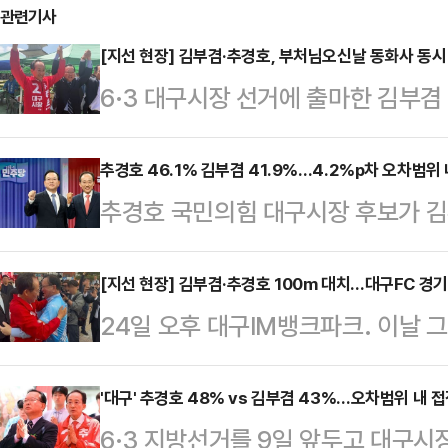
관련기사
[지선 현장] 김부겸·추경호, 부처님오신날 동화사 동시
6·3 대구시장 선거에 출마한 김부
후보가 부처님오신날인 24일 오전 
다. 연등이 줄지어 내걸린 사찰에서
추경호 46.1% 김부겸 41.9%…4.2%p차 오차범위
추경호 국민의힘 대구시장 후보가 
눴다.여론조사상 초접전을 벌이는 두
에서 앞선다는 여론조사 결과가 2
불교계 표심을 둘러싼 경쟁도 자연스
올리서치 의뢰로 지난 23일 무선 1
[지선 현장] 김부겸·추경호 100m 대치…대구FC 경기장
법요식에 맞춰 동화사를 찾았다. 김 
24일 오후 대구IM뱅크파크. 이날 그
도 조사를 한 결과, 추경호 후보는 4
채 불자들과 인사를 주고받았다. 행
쳐졌다. 한쪽엔 빨간 점퍼, 100m 
났다.두 후보의 격차는 4.2%p로 오
자들에게 허리를 숙…
대구시장 후보인 추경호 국민의힘 
'대구' 추경호 48% vs 김부겸 43%…오차범위 내 접
수찬 개혁신당 후보는 3.7%를 기록했다
6·3 지방선거를 9일 앞두고 대구
FC 홈경기가 열리는 경기장 앞에서
겠음'은 3.2%다.추경호 후보는 △