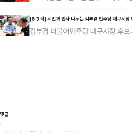
추경호 국민의힘 후보가 오차범위 내
늘색 유니폼을 입은 팬들이 경기장으
이 리얼미터에 의뢰해 지난 22~23일 무선 100
[6·3 픽] 시민과 인사 나누는 김부겸 민주당 대구시장
대구지만, 축구장으로 향하는 발걸음의
김부겸 더불어민주당 대구시장 후보가
구시장 후보 지지도 조사 결과, 김 후보
이 길목을 놓칠 리 없었다. 양 캠프 
광장에서 열린 선거 유세에서 지지를
두 후보 간 격차는 5%p로 오차범위(
처에 …
당 후보는 2.5%였다. '없음'은 3.4
는 민주당 지지층의 70.1%는 김 후보
댓글