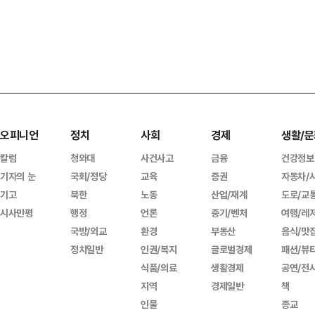
오피니언
정치
사회
경제
생활/문
칼럼
청와대
사건사고
금융
건강정보
기자의 눈
국회/정당
교육
증권
자동차/
기고
북한
노동
산업/재계
도로/교
시사만평
행정
언론
중기/벤처
여행/레
국방/외교
환경
부동산
음식/맛
정치일반
인권/복지
글로벌경제
패션/뷰
식품/의료
생활경제
공연/전
지역
경제일반
책
인물
종교