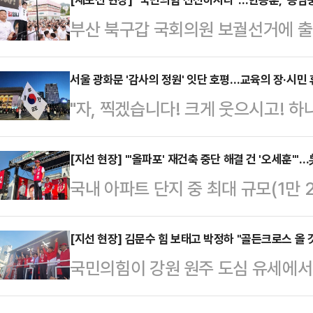
한 비용 청구에 맞서 글로벌 선사들을
부산 북구갑 국회의원 보궐선거에 출
서는 수백만 달러 규모의 배상 명령
의힘 수석최고위원의 '하정우 화이팅'
르면 삼성전자 미국법인(Samsung Ele
보들을 향한 응원의 메시지를 내며 
서울 광화문 '감사의 정원' 잇단 호평…교육의 장·시민 
대만계 해운사 완하이 라인(Wan Ha
"자, 찍겠습니다! 크게 웃으시고! 하나,
는 24일 부산 사상구에 위치한 운정
회(FMC)에 고소장을 접수했다. 사건
쪽으로 완전히 넘어간 서울 광화문광장
식에 기반한 보수 재건을 바라고, 보
여 대형 태극기를 배경으로 감사의 
[지선 현장] "'올파포' 재건축 중단 해결 건 '오세훈'"
들도 있다"며 이같이 말했다.이어 
국내 아파트 단지 중 최대 규모(1만
을 촬영·제공해주고 있었다.가로 5.4
후보들 화이팅"이라며 "더욱더 힘내
표심이 어디로 향할지 관심이 쏠리고
가로 4.5m·세로 3m 크기의 '1호
신 수석최고위원이 박민…
주당이 앞선 곳이지만, 이 단지가 
[지선 현장] 김문수 힘 보태고 박정하 "골든크로스 올
로 시민들은 봄날의 추억과 함께 6·
국민의힘이 강원 원주 도심 유세에서
부동산 민심이 핵심 변수로 꼽히는 
다.이번 이벤트를 기획한 장용주씨는
거전 기세를 끌어올렸다.김진태 국
지 주목된다.오 후보는 24일 오후