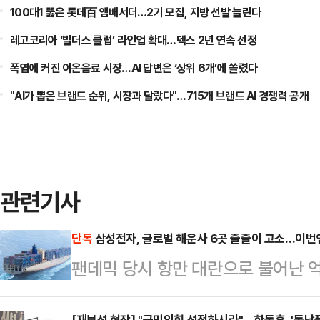
100대1 뚫은 롯데百 앰배서더…2기 모집, 지방 선발 늘린다
레고코리아 ‘빌더스 클럽’ 라인업 확대…덱스 2년 연속 선정
폭염에 커진 이온음료 시장…AI 답변은 ‘상위 6개’에 쏠렸다
"AI가 뽑은 브랜드 순위, 시장과 달랐다"…715개 브랜드 AI 경쟁력 공개
관련기사
단독
삼성전자, 글로벌 해운사 6곳 줄줄이 고소…이번
팬데믹 당시 항만 대란으로 불어난 
법인과 글로벌 해운사 간 법정 공방이
[재보선 현장] "국민의힘 선전하시라"…한동훈, '동남풍