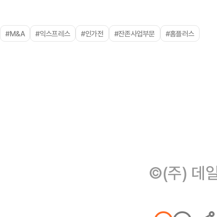
#M&A
#익스프레스
#인가전
#잔존사업부문
#홈플러스
©(주) 데