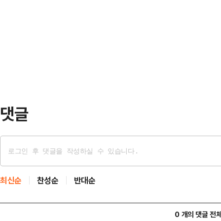
분위기가 이틀 동안 또 달라졌다"고 
다. 당초 올림픽파크포레온 내 지하
을 지나면 골든크로스가 올 것"이라고
두고 둔촌동 전통시장을 찾는 것으로
라자 인근에서 열린 도심 유세에는 
선거운동이라는 오해를…
명예선대위원장인 김문수 전 고용노동
원, 원강수 국민의힘 원주시장 후보
주변에 모습을 드러내…
댓글
최신순
찬성순
반대순
0 개의 댓글 전