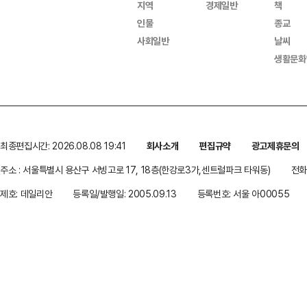
지역
경제일반
책
인물
종교
사회일반
날씨
생활문화
최종편집시간: 2026.08.08 19:41
회사소개
편집규약
광고제휴문의
주소 : 서울특별시 용산구 서빙고로 17, 18층(한강로3가,센트럴파크 타워동)
전화 
제호: 데일리안
등록일/발행일: 2005.09.13
등록번호: 서울 아00055