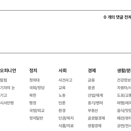
0 개의 댓글 전
오피니언
정치
사회
경제
생활/문
칼럼
청와대
사건사고
금융
건강정보
기자의 눈
국회/정당
교육
증권
자동차/
기고
북한
노동
산업/재계
도로/교
시사만평
행정
언론
중기/벤처
여행/레
국방/외교
환경
부동산
음식/맛
정치일반
인권/복지
글로벌경제
패션/뷰
식품/의료
생활경제
공연/전