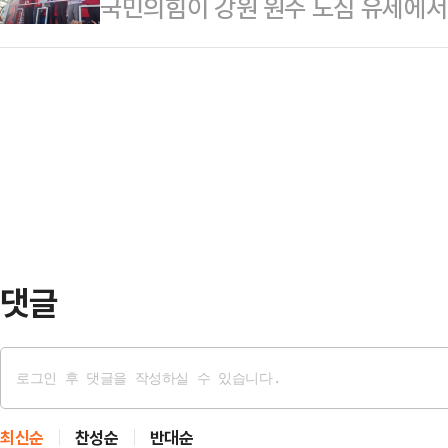
국민의힘이 강원 원주 도심 유세에서
부동산 민심이 핵심 변수로 꼽히는 
다.이번 이벤트를 기획한 장용주씨는
거전 기세를 끌어올렸다.김진태 국
지 주목된다.오 후보는 24일 오후
분위기가 이틀 동안 또 달라졌다"고 
다. 당초 올림픽파크포레온 내 지하
을 지나면 골든크로스가 올 것"이라고
두고 둔촌동 전통시장을 찾는 것으로
라자 인근에서 열린 도심 유세에는 
선거운동이라는 오해를…
명예선대위원장인 김문수 전 고용노동
원, 원강수 국민의힘 원주시장 후보
주변에 모습을 드러내…
댓글
최신순
찬성순
반대순