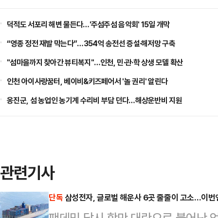
덕적도 서포리 해변 물든다…'주섬주섬 음악회' 15일 개막
“영종 정전 재발 막는다”…354억 송전선 증설·해저망 구축
"섬마을까지 찾아간 뷰티복지"…인천, 민·관·학 상생 모델 확산
인천 아이사랑꿈터, 베이비&키즈페어서 '놀 권리' 알린다
옹진군, 섬 농업인 농기계 수리비 부담 던다…해상운반비 지원
관련기사
단독
삼성전자, 글로벌 해운사 6곳 줄줄이 고소…이번
팬데믹 당시 항만 대란으로 불어난 