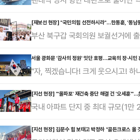
법인과 글로벌 해운사 간 법정 공방이
한 비용 청구에 맞서 글로벌 선사들을
[재보선 현장] "국민의힘 선전하시라"…한동훈, '동남풍
부산 북구갑 국회의원 보궐선거에 출
서는 수백만 달러 규모의 배상 명령
의힘 수석최고위원의 '하정우 화이팅'
르면 삼성전자 미국법인(Samsung Ele
보들을 향한 응원의 메시지를 내며 
서울 광화문 '감사의 정원' 잇단 호평…교육의 장·시민 
대만계 해운사 완하이 라인(Wan Ha
"자, 찍겠습니다! 크게 웃으시고! 하나,
는 24일 부산 사상구에 위치한 운정
회(FMC)에 고소장을 접수했다. 사건
쪽으로 완전히 넘어간 서울 광화문광장
식에 기반한 보수 재건을 바라고, 보
여 대형 태극기를 배경으로 감사의 
[지선 현장] "'올파포' 재건축 중단 해결 건 '오세훈'"
들도 있다"며 이같이 말했다.이어 
국내 아파트 단지 중 최대 규모(1만
을 촬영·제공해주고 있었다.가로 5.4
후보들 화이팅"이라며 "더욱더 힘내
표심이 어디로 향할지 관심이 쏠리고
가로 4.5m·세로 3m 크기의 '1호
신 수석최고위원이 박민…
주당이 앞선 곳이지만, 이 단지가 
[지선 현장] 김문수 힘 보태고 박정하 "골든크로스 올
로 시민들은 봄날의 추억과 함께 6·