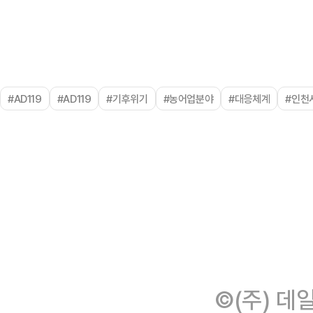
#AD119
#AD119
#기후위기
#농어업분야
#대응체계
#인천
©(주) 데