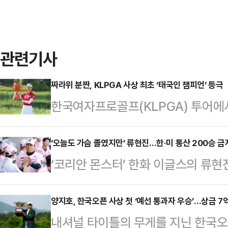
관련기사
짜라위 분짠, KLPGA 사상 최초 ‘태국인 챔피언’ 등극
한국여자프로골프(KLPGA) 투어에
몰아쳤다. 두 번이나 시드전을 치르며
분짠(태국)이 한국 무대 데뷔 이후 
‘오늘도 가슴 졸였지만’ 류현진…한·미 통산 200승 
‘코리안 몬스터’ 한화 이글스의 류
여주시 페럼클럽(파72)에서 열린 제1
24일 대전 한화생명볼파크에서 열린 
최종 라운드에서 버디 3개와 보기 1개
어스와의 홈경기에 선발 등판해 6.2
양지호, 한국오픈 사상 첫 ‘예선 통과자 우승’…상금 7
계 10언더파 206타를 기록한 분짠
내셔널 타이틀의 무게를 지닌 한국오
3탈삼진 2실점으로 호투했다. 괴물
더파 208타)을 2타 차로 따돌리고 