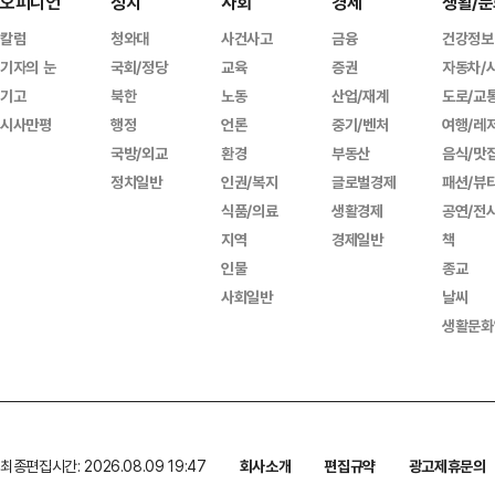
오피니언
정치
사회
경제
생활/문
칼럼
청와대
사건사고
금융
건강정보
기자의 눈
국회/정당
교육
증권
자동차/
기고
북한
노동
산업/재계
도로/교
시사만평
행정
언론
중기/벤처
여행/레
국방/외교
환경
부동산
음식/맛
정치일반
인권/복지
글로벌경제
패션/뷰
식품/의료
생활경제
공연/전
지역
경제일반
책
인물
종교
사회일반
날씨
생활문화
최종편집시간: 2026.08.09 19:47
회사소개
편집규약
광고제휴문의