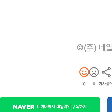
©(주) 데
기사 공
0
0
네이버에서 데일리안 구독하기