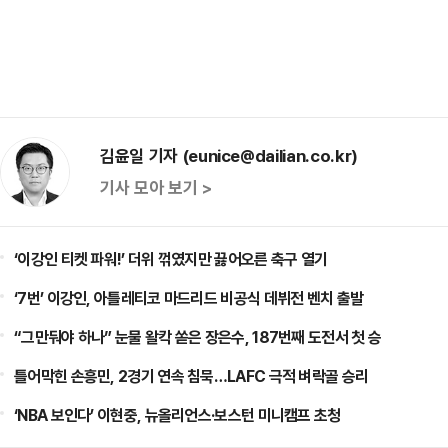
김윤일 기자 (eunice@dailian.co.kr)
기사 모아 보기 >
‘이강인 티켓 파워!’ 더위 꺾였지만 끓어오른 축구 열기
‘7번’ 이강인, 아틀레티코 마드리드 비공식 데뷔전 벤치 출발
“그만둬야 하나” 눈물 왈칵 쏟은 장은수, 187번째 도전서 첫 승
틀어막힌 손흥민, 2경기 연속 침묵…LAFC 극적 벼락골 승리
‘NBA 보인다’ 이현중, 뉴올리언스·보스턴 미니캠프 초청