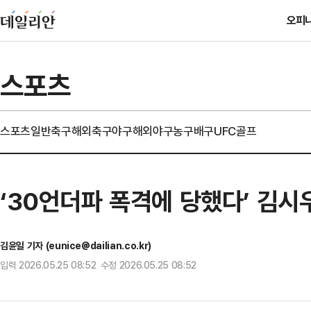
오피
스포츠
스포츠일반
축구
해외축구
야구
해외야구
농구
배구
UFC
골프
‘30언더파 폭격에 당했다’ 김
김윤일 기자 (eunice@dailian.co.kr)
입력 2026.05.25 08:52 수정 2026.05.25 08:52