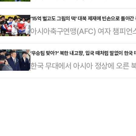
했다.양지호가 예선을 거쳐 출전한 
한 제구력을 뽐냈다.한화가 5-2로 앞
한국오픈의 새 역사를 썼다. 그것도 
‘15억 벌고도 그림의 떡’ 대북 제재에 빈손으로 돌아간
를 넘긴 류현진은 불펜진이 실점 없이
아시아축구연맹(AFC) 여자 챔피언
를 내주지 않는 압도적인 와이어 투
패)째이자 한·미 통산 200승 고지
극한 북한 내고향여자축구단이 무표
천안 우정힐스 컨트리클럽(파71)에
국인 …
무거운 표정에는 아시아 최고 권위의 
‘우승팀 맞아?’ 북한 내고향, 입국 때처럼 말없이 한국
14억원) 최종 4라운드에서 버디 2개
한국 무대에서 아시아 정상에 오른
억 2000만원)라는 거액의 상금을 거
다.최종 합계 9언더파 275타를 적
드러내지 않은 채 조용히 출국했다.
에 쥐지 못한 채 고국으로 돌아가야
·5언더파)…
별다른 반응 없이 묵묵히 공항을 빠
까. 유엔(UN)을 비롯한 국제사회의
천국제공항 제1터미널을 통해 출국 
때문이다.북한의 거듭된 핵실험과 
후 1시 50분께 공항에 도착했고, 짐
향하는 대규모 자…
이동했다.현철윤 단장을 비롯해 리유