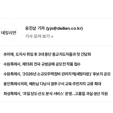
유진상 기자 (yjs@dailian.co.kr)
기사 모아 보기 >
추미애, 도지사 취임 후 3대 종단 종교지도자들과 첫 간담회
수원특례시, 제15회 전국 규방공예 공모전 작품 접수
수원특례시, '2026년 소규모주택정비 관리지역(새빛타운)' 후보지 공모
용인특례시의회, 베트남 다낭시 광푸구서 교육·주민자치 교류 확대
화성특례시, '과일 당도·산도 분석 서비스' 운영…고품질 과실 생산 지원