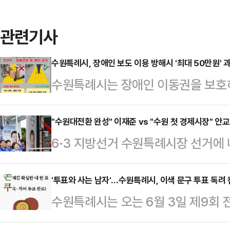
관련기사
수원특례시, 장애인 보도 이용 방해시 '최대 50만원' 
수원특례시는 장애인 이동권을 보호하
록 이용 방해·훼손 행위에 대한 과태
부과 가이드라인'을 경기도 최초로 
"수원대전환 완성" 이재준 vs "수원 첫 경제시장" 안
6·3 지방선거 수원특례시장 선거에
이동편의 증진법'에 따른 것이다. 장
의힘 안교재 후보가 21일 나란히 
물을 설치하는 등 이용을 방해하거나 
다.이재준 후보는 이날 오후 2시 수
'투표와 사는 남자'…수원특례시, 이색 문구 투표 독려
하의 과태료를 부과할 수 있다.시는 
수원특례시는 오는 6월 3일 제9회
출정식'을 열고 "이번 선거의 본질은 
에 대한 세부 기준이 없어 민원 처리
독려하는 캠페인을 진행한다고 21일
사는 문제를 유능하게 해결하느냐, 
태료 부과 기준…