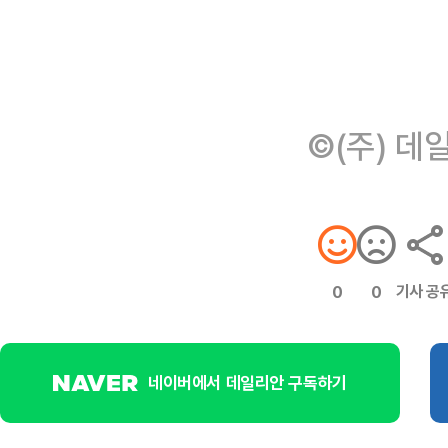
©(주) 데
기사 공
0
0
네이버에서 데일리안 구독하기