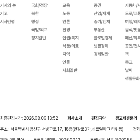
기자의 눈
국회/정당
교육
증권
자동차/
기고
북한
노동
산업/재계
도로/교
시사만평
행정
언론
중기/벤처
여행/레
국방/외교
환경
부동산
음식/맛
정치일반
인권/복지
글로벌경제
패션/뷰
식품/의료
생활경제
공연/전
지역
경제일반
책
인물
종교
사회일반
날씨
생활문화
최종편집시간: 2026.08.09 13:52
회사소개
편집규약
광고제휴문의
주소 : 서울특별시 용산구 서빙고로 17, 18층(한강로3가,센트럴파크 타워동)
전화 
제호: 데일리안
등록일/발행일: 2005.09.13
등록번호: 서울 아00055