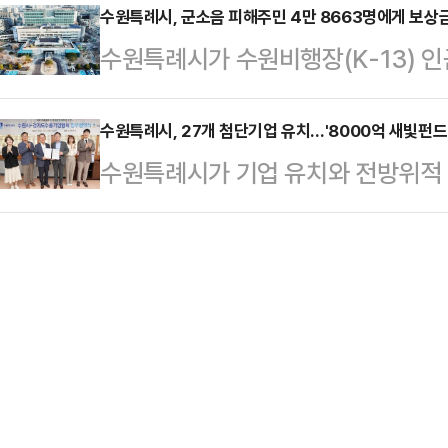
독려 홍보 영상·이미지를 제작해 유튜
수원특례시, 군소음 피해주민 4만 8663명에게 보상금 
거"라고 말했다. 이어 "압도적 승
수원특례시가 수원비행장(K-13) 
엔에스(SNS)와 유동 인구가 많은 
다.출정식에는 김승원·백혜련·김영진
민 4만 8663명에게 피해 보상금 총
활용해 적극적으로 홍보하고 있다.'투
5명과 배우 이기영 씨, …
는 지난 12~14일 2026년 군소음 
수원특례시, 27개 첨단기업 유치…'8000억 새빛펀드
감 확실한 내 한 표, 쿠욱- 찍어 투표
수원특례시가 기업 유치와 전방위적 지
소음대책 심의위원회'를 열고, 올해
등을 활용해 홍보 문구를 만들었다.'
거듭나고 있다. 바이오, 반도체, IT
피해 보상금은 소음대책지역에 거주
기업들이 수원에 속속 모여들고 있다.
과 지급 단가, 거주 기간, 전입 시기
와 투자유치 협약을 맺은 기업은 총 2
인별로 차등 지급한다.수원시 소음대
와의 첫 협약을 시작으로 2023년 4곳
원비행장(…
이 수원에 둥지를 틀기로 약속했다.
다.유치 기업들은 1조원대 매출 의약