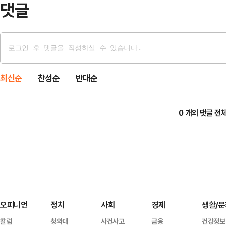
댓글
최신순
찬성순
반대순
0 개의 댓글 전
오피니언
정치
사회
경제
생활/문
칼럼
청와대
사건사고
금융
건강정보