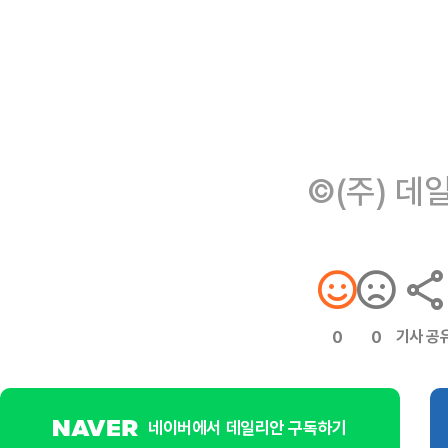
©(주) 데
기사 공
0
0
네이버에서 데일리안 구독하기