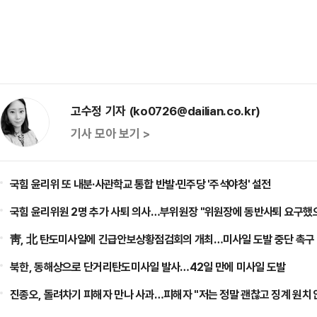
고수정 기자 (ko0726@dailian.co.kr)
기사 모아 보기 >
국힘 윤리위 또 내분·사관학교 통합 반발·민주당 '주석야청' 설전
국힘 윤리위원 2명 추가 사퇴 의사…부위원장 "위원장에 동반사퇴 요구했
靑, 北 탄도미사일에 긴급안보상황점검회의 개최…미사일 도발 중단 촉구
북한, 동해상으로 단거리탄도미사일 발사…42일 만에 미사일 도발
진종오, 돌려차기 피해자 만나 사과…피해자 "저는 정말 괜찮고 징계 원치 