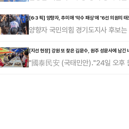
공공키즈카페 조성 등을 담은 '보육·
찬성 의사를 밝혔다"고 말했다.조 후
첩부 업무를 외부용역 업체에 위탁…
일 "아이 하나 키우는 데 왜 이렇게 
[6·3 픽] 양향자, 추미애 '악수 패싱'에 "6선 의원의 
자·조응천)이 모두 동의하면 홍 후보는
양향자 국민의힘 경기도지사 후보는
설과 과밀한 교실, 불안한 통학길 
미애·양향자 후보의 대승적 판단을 
수를 거부한 것에 대해 "6선 의원의
위해 평택 보육·교육의 지도를 새롭게
이다. 소수 정당 …
보는 24일 수원 봉녕사를 방문한 뒤
[지선 현장] 강원 또 찾은 김문수, 원주 성문사에 남긴 
약으로 △다함께 돌봄센터 확대 △
"國泰民安 (국태민안)."24일 오후
냐. 올라오면 '아 그래 고생한다' 저
관 조성 △발달 중증장애인 돌봄 국
지는 저마다의 바람으로 빼곡했다. 
또 경쟁하는 사람으로서 좋은 모습을
이 가정의 돌봄 부…
눌러 쓴 네 글자는 '나라가 태평하고
다.이어 "저는 충격을 받았던 게 김
민안'이었다.김 전 장관은 이날 김
아예 (추 후보에) 가까이 오지도 못하
프 명예선대위원장으로서 원주 성문사
된다"라고…
29일 춘천 국민의힘 강원도당에서 열