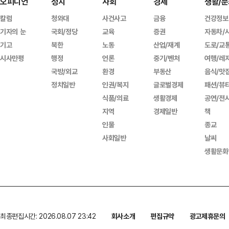
오피니언
정치
사회
경제
생활/문
칼럼
청와대
사건사고
금융
건강정보
기자의 눈
국회/정당
교육
증권
자동차/
기고
북한
노동
산업/재계
도로/교
시사만평
행정
언론
중기/벤처
여행/레
국방/외교
환경
부동산
음식/맛
정치일반
인권/복지
글로벌경제
패션/뷰
식품/의료
생활경제
공연/전
지역
경제일반
책
인물
종교
사회일반
날씨
생활문화
최종편집시간: 2026.08.07 23:42
회사소개
편집규약
광고제휴문의