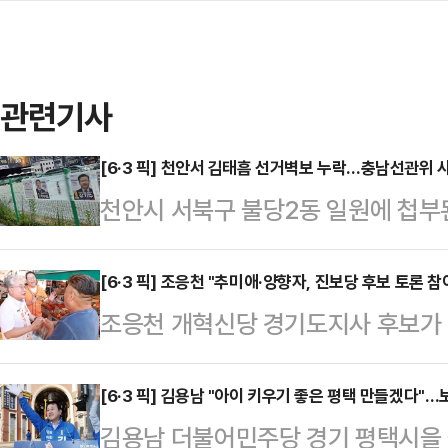
관련기사
[6·3 픽] 천안서 김태흠 선거벽보 누락…충남선관위 
천안시 서북구 불당2동 일원에 첩부
지사 후보의 벽보가 누락된 곳이 있
위원회는 이에 대해 사과하고 외부 
[6·3 픽] 조응천 "추미애·양향자, 진보당 후보 토론 
조응천 개혁신당 경기도지사 후보가
다.충남선관위는 24일 보도자료를 내
후보를 향해 홍성규 진보당 후보의 
에 첩부된 선거벽보에서 특정 후보자
응천 후보는 24일 입장문을 내어 "
[6·3 픽] 김용남 "아이 키우기 좋은 평택 만들겠다"…
대해 해당 후보자 및 정당 그리고 
김용남 더불어민주당 경기 평택시을 
TV토론회에 본인도 참여할 수 있게
밝혔다.충남선관위는 "천안시서북구