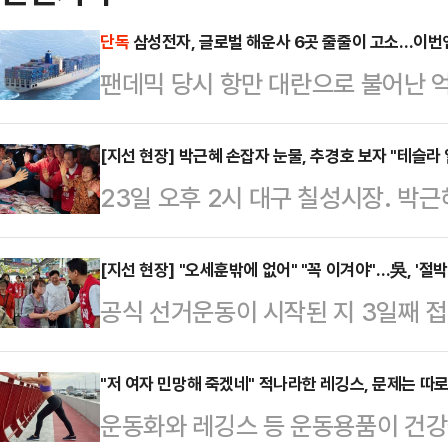
단독
삼성전자, 글로벌 해운사 6곳 줄줄이 고소…이번
팬데믹 당시 항만 대란으로 불어난 
법인과 글로벌 해운사 간 법정 공방이
한 비용 청구에 맞서 글로벌 선사들을
[지선 현장] 박근혜 손잡자 눈물, 추경호 보자 "테슬라 
23일 오후 2시 대구 칠성시장. 박
서는 수백만 달러 규모의 배상 명령
장 후보와 함께 시장 골목에 모습을
르면 삼성전자 미국법인(Samsung Ele
다. "공주님" "사랑합니다"라는 외침
[지선 현장] "오세훈밖에 없어" "꼭 이겨야"…吳, '절
대만계 해운사 완하이 라인(Wan Ha
공식 선거운동이 시작된 지 3일째 
대통령의 손을 잡고 울먹였다.같은 날
회(FMC)에 고소장을 접수했다. 사건
가 감지되고 있다. 당초 열세에 몰
랐다. 추 후보가 골목에 들어서자 
승세가 눈에 띄고 있기 때문이다. 거
"저 여자 민망해 죽겠네" 적나라한 레깅스, 문제는 따
다. "추경호 잘생겼다", "악수 한 
운동화와 레깅스 등 운동용품이 건강
만, 실제 오 후보를 향한 지지세는
"테슬라, SK 우리 일자리 잘 부탁드