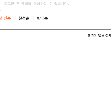
최신순
찬성순
반대순
0 개의 댓글 전