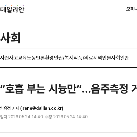
오피
사회
사건사고
교육
노동
언론
환경
인권/복지
식품/의료
지역
인물
사회일반
“호흡 부는 시늉만”…음주측정 
임유정 기자 (irene@dailian.co.kr)
입력 2026.05.24 14:40 수정 2026.05.24 14:40