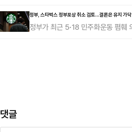
다.16일 관련업계에 따르면 영국 스
오 후보는 선거운동 시작 이후 첫 주
년…
전문가인 니콜 딘은 최근 데일리메일
정부, 스타벅스 정부포상 취소 검토…결론은 유지 가닥
소화할 정도로 시민과의 스킨십에 집
정부가 최근 5·18 민주화운동 폄훼
만 운동할 때 착용하는 옷과 신발이 
심을 확보하기 어렵다고 판단하는 것으
한 정부 표창 취소 여부를 내부 검토
어 "운동용품을 만들 때 흔히 사용되
소화하는 상황 …
소 요건에는 해당하지 않는다고 판단
소재의 옷을 세탁하고 입을 때마다 
연합뉴스에 따르면 중소벤처기업부는
말했다.입자가 매우 작은 미세플라스
취소 가능성을 논의했다.앞서 스타벅스
통해 여러 장기에 …
일 당일 텀블러 프로모션 과정에서 ‘탱크
해 논란이 일었다.스타벅스는 지난해 
수해 및 …
댓글