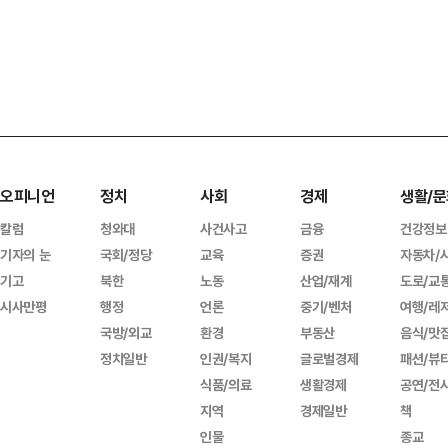
오피니언
정치
사회
경제
생활/문
칼럼
청와대
사건사고
금융
건강정보
기자의 눈
국회/정당
교육
증권
자동차/
기고
북한
노동
산업/재계
도로/교
시사만평
행정
언론
중기/벤처
여행/레
국방/외교
환경
부동산
음식/맛
정치일반
인권/복지
글로벌경제
패션/뷰
식품/의료
생활경제
공연/전
지역
경제일반
책
인물
종교