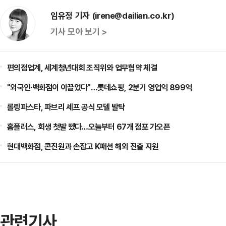
임유정 기자 (irene@dailian.co.kr)
기사 모아 보기 >
편의점업계, 세계청년대회 조직위와 업무협약 체결
"외국인·백화점이 이끌었다"…롯데쇼핑, 2분기 영업익 899억
롤링파스타, 파브리 셰프 공식 모델 발탁
홈플러스, 회생 첫발 뗐다…오늘부터 67개 점포 가오픈
현대백화점, 콘진원과 손잡고 K패션 해외 진출 지원
관련기사