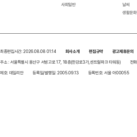
사회일반
날씨
생활문화
최종편집시간: 2026.08.08 01:14
회사소개
편집규약
광고제휴문의
주소 : 서울특별시 용산구 서빙고로 17, 18층(한강로3가,센트럴파크 타워동)
전화 
제호: 데일리안
등록일/발행일: 2005.09.13
등록번호: 서울 아00055