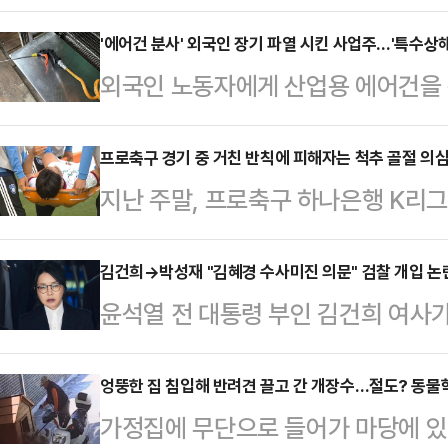
성을 둘러싼 법리적 공방이 수면 위
행동권을 앞세워 실력 행사를 예고한 
'에어건 분사' 외국인 장기 파열 시킨 사업주…'특수상해
외국인 노동자에게 산업용 에어건을 
과급 제도를 이유로 한 파업이 국가
경찰은 구체적인 사건 조사를 진행한
헌법상 기본권인 쟁의권 행사가 경영
범행에 사용된 '에어건'이 위험한 물
프로축구 경기 중 거친 반칙에 피해자는 척추 골절 의
판단이 이번 사태의 최대 분수령이 될
지난 주말, 프로축구 하나은행 K리
게 적용될 것으로 전망된다. 법조계
르면 ​삼성전자 사측은 이날 초기업
서 아찔한 장면이 나왔다. 후반 추가
실형을 피하기 어렵다고 봤다.전날
준 투명화와 특별보상 제도…
리던 대전의 이시다 마사토시(마사)를
김건희→박성재 "김혜경 수사미진 의문" 검찰 개입 논란
는 특수상해 등 혐의를 받은 화성시 
윤석열 전 대통령 부인 김건희 여사가
단 결과 마사는 척추 돌기 부분 골절
씨(60대)에 대한 구속 전 피의자심
그램 메시지가 법정에 공개되면서 영
부 축구팬들은 "동업자 정신이 없는
다. 증거 인멸 및 도주…
위로 떠오르고 있다. 논란이 사실로
엉뚱한 집 침입해 반려견 끌고 간 개장수…절도? 동물학대
다는 주장까지 펼쳤다.이와 관련해 
가정집에 무단으로 들어가 마당에 있던
직권남용죄가 직접 적용되는지 여부는
는 선수들이 어느 정도의 접촉·부상 