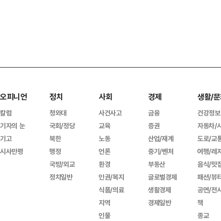
오피니언
정치
사회
경제
생활/문
칼럼
청와대
사건사고
금융
건강정보
기자의 눈
국회/정당
교육
증권
자동차/
기고
북한
노동
산업/재계
도로/교
시사만평
행정
언론
중기/벤처
여행/레
국방/외교
환경
부동산
음식/맛
정치일반
인권/복지
글로벌경제
패션/뷰
식품/의료
생활경제
공연/전
지역
경제일반
책
인물
종교