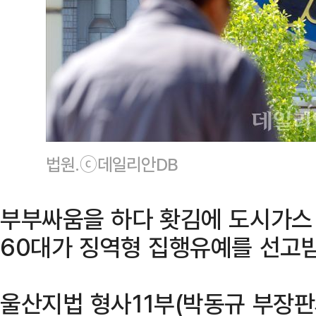
법원.ⓒ데일리안DB
부부싸움을 하다 홧김에 도시가스
60대가 징역형 집행유예를 선고
울산지법 형사11부(박동규 부장판사