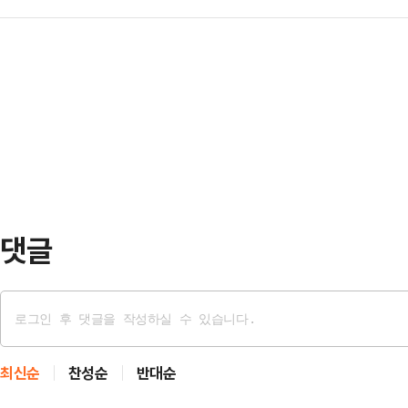
장수'가 경찰에 붙잡혔다. 단순 절도
물을 수 있다는 분석이 나온다.서울
일반적인 태클로 인해…
한 침해로 평가할 것인지 법적 쟁점
20일 박 전 장관의 직권남용권리행
건을 주거침입과 절도, 동물보호법 
공판을 열고 김 여사의 명품백 수수
성립 여부를 따져볼 필요가 있다는 
고검 검사를 증인으로 불…
대덕경찰서는 주거침입, 절도, 동물보
해 조사 중이라고 최근 밝혔다. A씨
한 주택에 …
댓글
최신순
찬성순
반대순