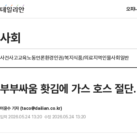
오피
사회
사건사고
교육
노동
언론
환경
인권/복지
식품/의료
지역
인물
사회일반
부부싸움 홧김에 가스 호스 절단
어윤수 기자 (taco@dailian.co.kr)
입력 2026.05.24 13:20 수정 2026.05.24 13:20