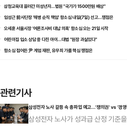
삼청교육대 끌려간 미성년자…법원 "국가가 1500만원 배상"
임성근 前사단장 '해병 순직 책임' 항소심 내일(7일) 선고…쟁점은
오세훈 서울시장 '여론조사비 대납 의혹' 항소심 오는 21일 시작
어린이집 입소 상담 중 다친 아이…대법 "원장 과실있다"
항소심 접어든 尹 계엄 재판, 유무죄 가를 핵심 쟁점은
관련기사
삼성전자 노사 갈등 속 총파업 예고…'쟁의권' vs '경영
삼성전자 노사가 성과급 산정 기준