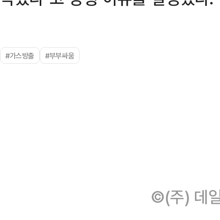
#가스방출
#부부싸움
©(주) 데