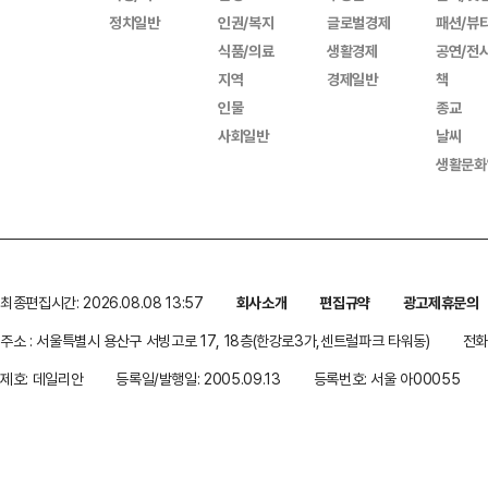
정치일반
인권/복지
글로벌경제
패션/뷰
식품/의료
생활경제
공연/전
지역
경제일반
책
인물
종교
사회일반
날씨
생활문화
최종편집시간: 2026.08.08 13:57
회사소개
편집규약
광고제휴문의
주소 : 서울특별시 용산구 서빙고로 17, 18층(한강로3가,센트럴파크 타워동)
전화 
제호: 데일리안
등록일/발행일: 2005.09.13
등록번호: 서울 아00055