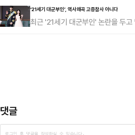
오 후보는 선거운동 시작 이후 첫 주
년…
전문가인 니콜 딘은 최근 데일리메일
‘21세기 대군부인’, 역사왜곡 고증참사 아니다
소화할 정도로 시민과의 스킨십에 집
최근 '21세기 대군부인' 논란을 두고
만 운동할 때 착용하는 옷과 신발이 
심을 확보하기 어렵다고 판단하는 것으
하면서 앞으론 역사 고증을 잘 해야
어 "운동용품을 만들 때 흔히 사용되
소화하는 상황 …
시스템을 만들어야 한다는 전문가 
소재의 옷을 세탁하고 입을 때마다 
증미비가 문제의 핵심이 아니라 시나
말했다.입자가 매우 작은 미세플라스
잘못이 있었다. 고증을 아무리 잘 
통해 여러 장기에 …
생길 수 있다.이 작품은 조선왕조가
다. 작품을 쓴 유지원 작가는 “‘2
경으로 하는 …
댓글