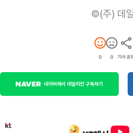
©(주) 데
기사 공
0
0
네이버에서 데일리안 구독하기