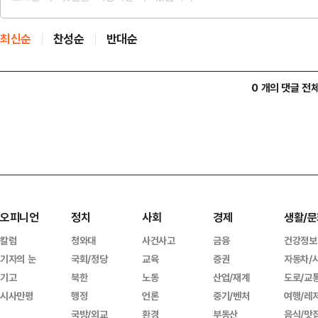
최신순
찬성순
반대순
0 개의 댓글 전
오피니언
정치
사회
경제
생활/문
칼럼
청와대
사건사고
금융
건강정보
기자의 눈
국회/정당
교육
증권
자동차/
기고
북한
노동
산업/재계
도로/교
시사만평
행정
언론
중기/벤처
여행/레
국방/외교
환경
부동산
음식/맛