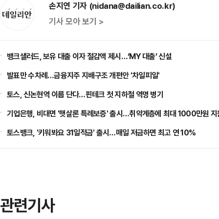
손지연 기자 (nidana@dailian.co.kr)
기사 모아 보기 >
뱅크샐러드, 보유 대출 이자 절감액 제시…‘MY 대출’ 신설
발표만 수차례…금융지주 지배구조 개편안 '차일피일'
토스, 신논현역 이름 단다…핀테크 첫 지하철 역명 병기
기업은행, 비대면 '햇살론 특례보증' 출시…취약계층에 최대 1000만원 지
토스뱅크, '키워봐요 31일적금' 출시…매일 저금하면 최고 연 10%
관련기사