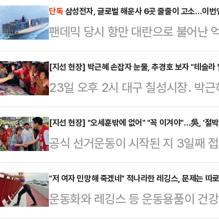
단독
삼성전자, 글로벌 해운사 6곳 줄줄이 고소…이번
팬데믹 당시 항만 대란으로 불어난 
법인과 글로벌 해운사 간 법정 공방이
한 비용 청구에 맞서 글로벌 선사들을
[지선 현장] 박근혜 손잡자 눈물, 추경호 보자 "테슬라 
23일 오후 2시 대구 칠성시장. 박
서는 수백만 달러 규모의 배상 명령
장 후보와 함께 시장 골목에 모습을
르면 삼성전자 미국법인(Samsung Ele
다. "공주님" "사랑합니다"라는 외침
[지선 현장] "오세훈밖에 없어" "꼭 이겨야"…吳, '절
대만계 해운사 완하이 라인(Wan Ha
공식 선거운동이 시작된 지 3일째 
대통령의 손을 잡고 울먹였다.같은 날
회(FMC)에 고소장을 접수했다. 사건
가 감지되고 있다. 당초 열세에 몰
랐다. 추 후보가 골목에 들어서자 
승세가 눈에 띄고 있기 때문이다. 거
"저 여자 민망해 죽겠네" 적나라한 레깅스, 문제는 따
다. "추경호 잘생겼다", "악수 한 
운동화와 레깅스 등 운동용품이 건강
만, 실제 오 후보를 향한 지지세는
"테슬라, SK 우리 일자리 잘 부탁드
다.16일 관련업계에 따르면 영국 스