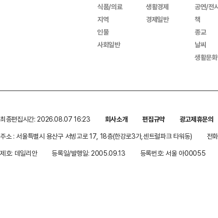
식품/의료
생활경제
공연/전
지역
경제일반
책
인물
종교
사회일반
날씨
생활문화
최종편집시간: 2026.08.07 16:23
회사소개
편집규약
광고제휴문의
주소 : 서울특별시 용산구 서빙고로 17, 18층(한강로3가,센트럴파크 타워동)
전화 
제호: 데일리안
등록일/발행일: 2005.09.13
등록번호: 서울 아00055