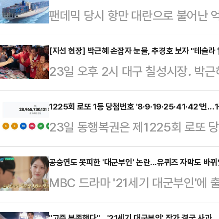
팬데믹 당시 항만 대란으로 불어난 
법인과 글로벌 해운사 간 법정 공방이
한 비용 청구에 맞서 글로벌 선사들을
[지선 현장] 박근혜 손잡자 눈물, 추경호 보자 "테슬라 
23일 오후 2시 대구 칠성시장. 박
서는 수백만 달러 규모의 배상 명령
장 후보와 함께 시장 골목에 모습을
르면 삼성전자 미국법인(Samsung Ele
다. "공주님" "사랑합니다"라는 외침
1225회 로또 1등 당첨번호 '8·9·19·25·41·42'번
대만계 해운사 완하이 라인(Wan Ha
23일 동행복권은 제1225회 로또 당첨
대통령의 손을 잡고 울먹였다.같은 날
회(FMC)에 고소장을 접수했다. 사건
밝혔다. 보너스 번호는 33번이다. 
랐다. 추 후보가 골목에 들어서자 
13명으로, 각각 22억2813만원씩
공승연도 못피한 '대군부인' 논란...유퀴즈 자막도 바
다. "추경호 잘생겼다", "악수 한 
MBC 드라마 '21세기 대군부인'에
치한 2등은 76명으로 6352만원씩
"테슬라, SK 우리 일자리 잘 부탁드
만 역사 왜곡 논란의 여파로 드라마 
3333명으로 1인당 당첨금은 144
년…
"고증 부족했다"…'21세기 대군부인' 작가 결국 사과