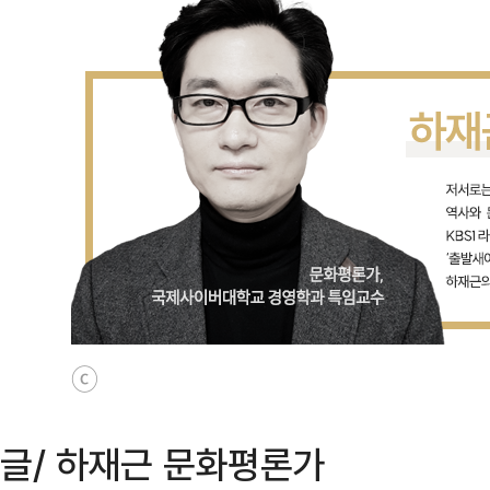
ⓒ
글/ 하재근 문화평론가