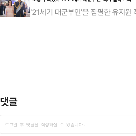
을 끌었다.21일 방송된 tvN '유 퀴
만1090명으로 고정 당첨금 5만원을
'21세기 대군부인'을 집필한 유지원
연습생 시절 이야기부터 친동생인 
270만5194명에게는 고정 당첨금 
인정하며 사과했다.유지원 작가는 19
기를 전했다. 다만 이날 방송에서는 
부인'의 고증 논란으로 시청자 여러분
수 없었다.논란이 되기 전 방송 예고
과드린다"고 말했다.그는 "'21세기
로 15년 만에 전성기를 맞이했다"고
로 하는 로맨스 판타지 드라마다. 
열…
상상 아래 우리의 전통과 아름다움을
설명하면서 "그러나 조선의 예법을 
리는 과정에서 철저한…
댓글