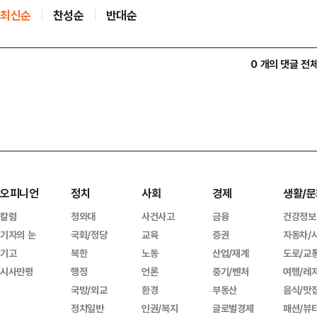
최신순
찬성순
반대순
0 개의 댓글 전
오피니언
정치
사회
경제
생활/문
칼럼
청와대
사건사고
금융
건강정보
기자의 눈
국회/정당
교육
증권
자동차/
기고
북한
노동
산업/재계
도로/교
시사만평
행정
언론
중기/벤처
여행/레
국방/외교
환경
부동산
음식/맛
정치일반
인권/복지
글로벌경제
패션/뷰