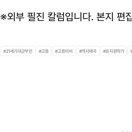
※외부 필진 칼럼입니다. 본지 편집
#21세기대군부인
#고증
#고증미비
#역사왜곡
#유지원작가