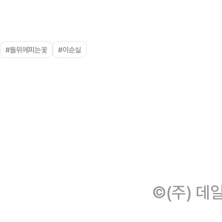
#돌위에피는꽃
#이순실
©(주) 데