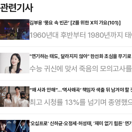
관련기사
김부용 ‘풍요 속 빈곤’ [Z를 위한 X의 가요(101)]
1960년대 후반부터 1980년까지 
모토인 기존 세대와 달리 ‘소비’를 
경제적 풍요 속에서 자라나면서 개성
"연기하는 태도, 달라지지 않아" 한선화 초심을 무기로 
수능 귀신에 맞서 죽음의 모의고사를 
이름처럼 아날로그 시대에 성장해 디
리 소녀들의 독특한 생존기를 그린 영
만큼 수용할 수 있는 문화의 폭도 
법을 비틀며 극장가에 신선함을 안겼
“왜 사과 안해”…‘역사왜곡’ 책임자 색출 뒤 남겨야 할
주역으로 꼽히는데, 이들이 향유했던 
최고 시청률 13%를 넘기며 종영했으
‘여고괴담’이나 ‘고사’ 시리즈의 익
탕으로 Z세대에게 소개합니다. <편집자
고개를 숙였다. MBC 드라마 ‘21
임 감성과 오컬트 서바이벌 요소를 
공정에 빌미를 제공했다는 비난을 받
'오십프로' 신하균·오정세·허성태, '재미 없기 힘든' 연
미를 확보했다는 호평을 받았다.MZ 