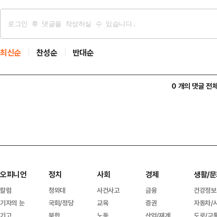
최신순
찬성순
반대순
0 개의 댓글 전
오피니언
정치
사회
경제
생활/문
칼럼
청와대
사건사고
금융
건강정보
기자의 눈
국회/정당
교육
증권
자동차/
기고
북한
노동
산업/재계
도로/교