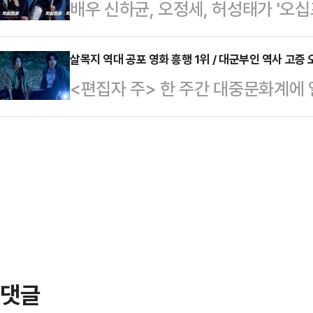
배우 신하균, 오정세, 허성태가 '오
본을 쓴 유지원 작가가 사과하고, 
심에서 극을 이끌어 사명감 넘치는 
를 소화했다. 이를 통해 '한 물 간 
게재했음에도 “MBC는 왜 사과하지 
실습’ 시나리오…
다.'오십프로'는 평범해 보여도 끗발 
살목지 역대 공포 영화 흥행 1위 / 대군부인 역사 고증 
냐”는 불만이 터져 나온다. “사과는
간 대중문화 이슈]
<편집자 주> 한 주간 대중문화계에
직이는 내용을 다룬다. 세상에 치이
에 “높은 출연료를 받는 그들에게도 
'살목지', 316만 관객 돌파…역대 공
여전한 인생의 50%를 달려온 프로들
이를 통해 …
년 만에 국내 공포 영화 흥행 기록을
금토드라마 '오십프로'의 제작발표회
화관입장권 통합전산망에 따르면 '살목
'재기 프로젝트'다. 좌절과 시련 속에
돌파해, 2003년 개봉한 '장화, 홍련
휴…
피스 역대 공포 영화 흥행 1위에 올
형체가 찍힌 뒤, 재촬영을 위해 저수
댓글