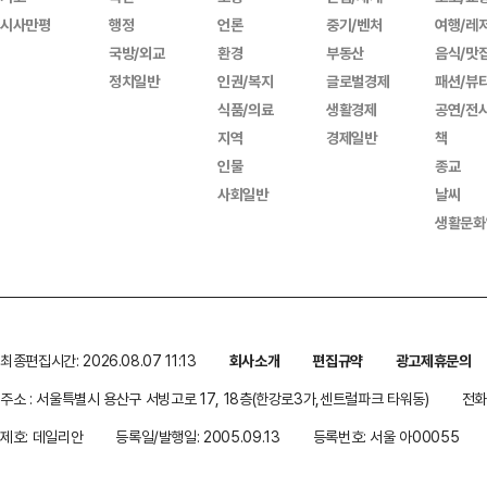
시사만평
행정
언론
중기/벤처
여행/레
국방/외교
환경
부동산
음식/맛
정치일반
인권/복지
글로벌경제
패션/뷰
식품/의료
생활경제
공연/전
지역
경제일반
책
인물
종교
사회일반
날씨
생활문화
최종편집시간: 2026.08.07 11:13
회사소개
편집규약
광고제휴문의
주소 : 서울특별시 용산구 서빙고로 17, 18층(한강로3가,센트럴파크 타워동)
전화 
제호: 데일리안
등록일/발행일: 2005.09.13
등록번호: 서울 아00055