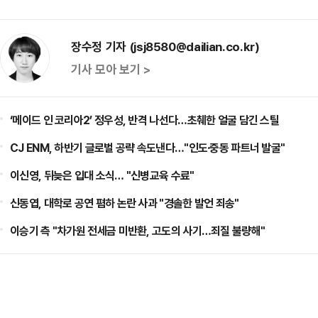
장수정 기자 (jsj8580@dailian.co.kr)
기사 모아 보기 >
‘메이드 인 코리아2’ 정우성, 반격 나선다…초췌한 얼굴 담긴 스틸
CJ ENM, 하반기 글로벌 공략 속도낸다…"인도·중동 파트너 발굴"
이신영, 뒤늦은 입대 소식… "신병교육 수료"
신동엽, 대학로 공연 폄하 논란 사과 "경솔한 발언 죄송"
이승기 측 "차가원 전세금 미반환, 고도의 사기…죄질 불량해"