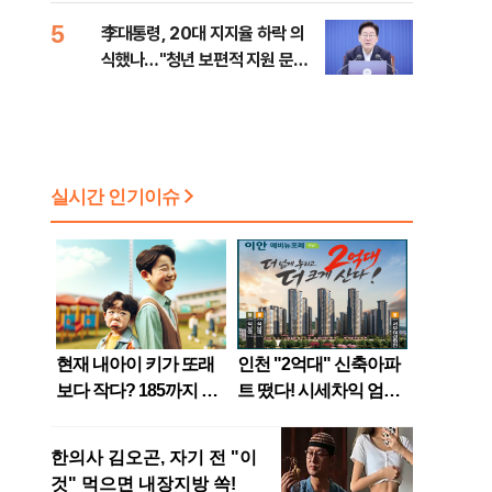
99%" 등
또
5
李대통령, 20대 지지율 하락 의
식했나…"청년 보편적 지원 문턱
낮춰야"
위