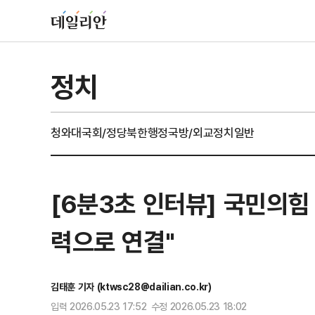
정치
청와대
국회/정당
북한
행정
국방/외교
정치일반
[6분3초 인터뷰] 국민의힘
력으로 연결"
김태훈 기자 (ktwsc28@dailian.co.kr)
입력 2026.05.23 17:52 수정 2026.05.23 18:02