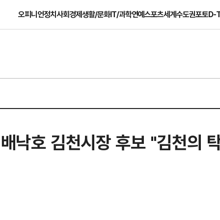
오피니언
정치
사회
경제
생활/문화
IT/과학
연예
스포츠
세계
수도권
포토
D-
 배낙호 김천시장 후보 "김천의 