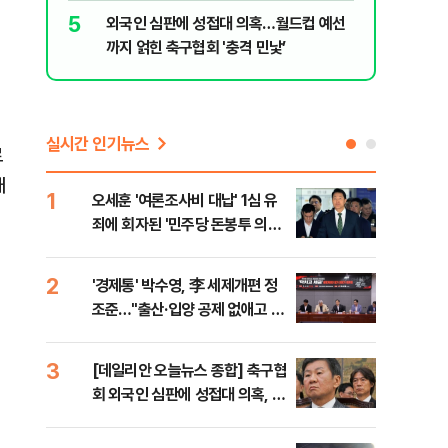
5
10
외국인 심판에 성접대 의혹…월드컵 예선
'경제통'
까지 얽힌 축구협회 '충격 민낯’
산·입양 
실시간 인기뉴스
로
래
1
6
오세훈 '여론조사비 대납' 1심 유
구광
죄에 회자된 '민주당 돈봉투 의
달 
혹'…왜?
의
2
7
'경제통' 박수영, 李 세제개편 정
외국
조준…"출산·입양 공제 없애고 세
컵 
금폭탄"
민낯
3
8
[데일리안 오늘뉴스 종합] 축구협
美,
회 외국인 심판에 성접대 의혹, 李
협에
대통령 20대 지지율 하락 의식했
나, 삼전닉스 올인은 금물, SK하