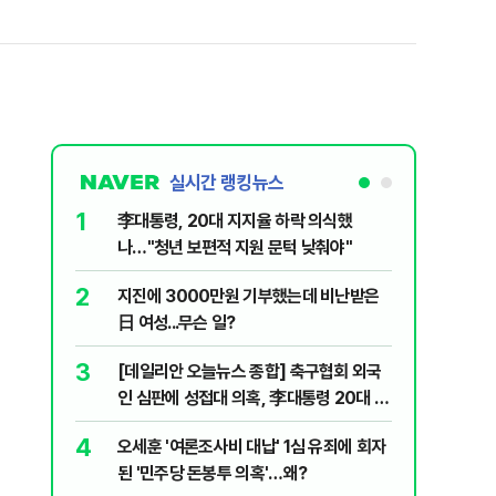
실시간 랭킹뉴스
1
6
李대통령, 20대 지지율 하락 의식했
보완수사
나…"청년 보편적 지원 문턱 낮춰야"
몫됐나
2
7
지진에 3000만원 기부했는데 비난받은
"캐리비
日 여성...무슨 일?
다 달아나
3
8
[데일리안 오늘뉴스 종합] 축구협회 외국
"약만으론
인 심판에 성접대 의혹, 李대통령 20대 지
과학자의 
지율 하락 의식했나, 삼전닉스 올인은 금
4
9
오세훈 '여론조사비 대납' 1심 유죄에 회자
레버리지 
물, SK하이닉스 프리마켓 시초가 논란 재
된 '민주당 돈봉투 의혹'…왜?
지수로 
점화, 김민석 "과반 승리 가능성 99%" 등