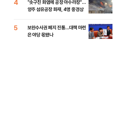
4
9
"솟구친 화염에 공장 아수라장"…
국민
이닉스 프리마켓 시초가 논란 재
양주 섬유공장 화재, 4명 중경상
장관
점화, 김민석 "과반 승리 가능성
록 
99%" 등
5
10
보완수사권 폐지 진통…대책 마련
李대
은 야당 몫됐나
식했
낮춰