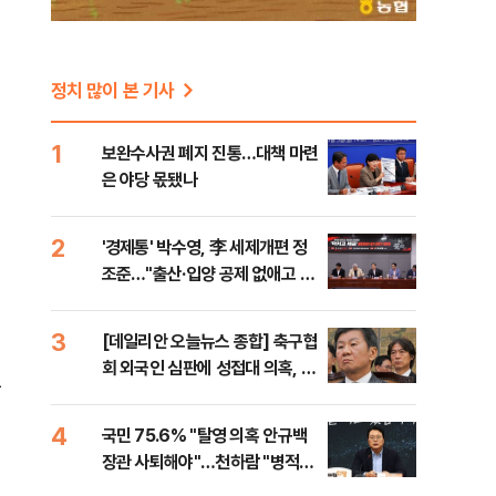
정치 많이 본 기사
1
보완수사권 폐지 진통…대책 마련
은 야당 몫됐나
2
'경제통' 박수영, 李 세제개편 정
조준…"출산·입양 공제 없애고 세
금폭탄"
3
[데일리안 오늘뉴스 종합] 축구협
회 외국인 심판에 성접대 의혹, 李
국
대통령 20대 지지율 하락 의식했
나, 삼전닉스 올인은 금물, SK하
4
국민 75.6% "탈영 의혹 안규백
이닉스 프리마켓 시초가 논란 재
장관 사퇴해야"…천하람 "병적기
점화, 김민석 "과반 승리 가능성
록 즉각 공개하라"