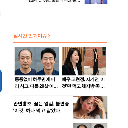
식했나…"청년 보편적 지원 문턱
점화, 김민석 "과반 승리 가능성
낮춰야"
99%" 등
지