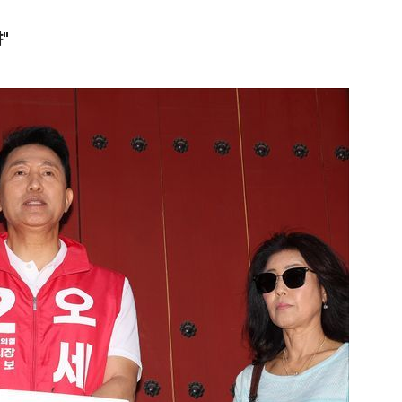
"
1
"삼성·SK보다 싸게 달라"…애
에 '더 비싸다' 퇴짜
2
[데일리안 오늘뉴스 종합] 축
인 심판에 성접대 의혹, 李대통
지율 하락 의식했나, 삼전닉스
3
李대통령, 20대 지지율 하락
물, SK하이닉스 프리마켓 시초
나…"청년 보편적 지원 문턱 
점화, 김민석 "과반 승리 가능성
4
'압수수색·성접대 의혹' 송두
대한민국 축구판
5
"약만으론 한계"…당뇨병 '시작
과학자의 도전 [내일의 닥터]