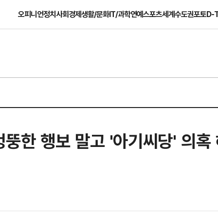
오피니언
정치
사회
경제
생활/문화
IT/과학
연예
스포츠
세계
수도권
포토
D-
, 엉뚱한 행보 말고 '아기씨당' 의혹