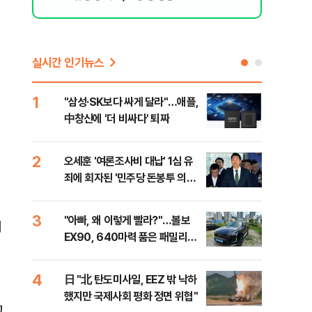
실시간 인기뉴스
1
6
"삼성·SK보다 싸게 달라"…애플,
보완
中창신에 '더 비싸다' 퇴짜
은 
2
7
오세훈 '여론조사비 대납' 1심 유
[데
죄에 회자된 '민주당 돈봉투 의
회 
혹'…왜?
대통
나,
3
8
"아빠, 왜 이렇게 빨라?"…볼보
'경
처
이닉
EX90, 640마력 품은 패밀리카
조준
점화
[시승기]
금폭
99
4
9
日 "北 탄도미사일, EEZ 밖 낙하
美,
했지만 국제사회 평화 정면 위협"
협에
그