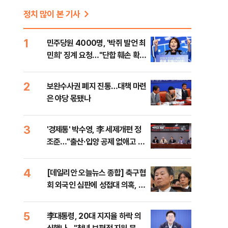
정치 많이 본 기사
1
민주당원 4000명, '박쥐 발언 최
민희' 징계 요청…"단합 훼손 확인
해야"
2
보완수사권 폐지 진통…대책 마련
은 야당 몫됐나
3
'경제통' 박수영, 李 세제개편 정
조준…"출산·입양 공제 없애고 세
금폭탄"
4
[데일리안 오늘뉴스 종합] 축구협
회 외국인 심판에 성접대 의혹, 李
대통령 20대 지지율 하락 의식했
나, 삼전닉스 올인은 금물, SK하
5
李대통령, 20대 지지율 하락 의
이닉스 프리마켓 시초가 논란 재