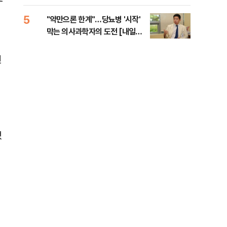
5
10
"약만으론 한계"…당뇨병 '시작'
민주
막는 의사과학자의 도전 [내일의
민희
닥터]
해야
년
이
했