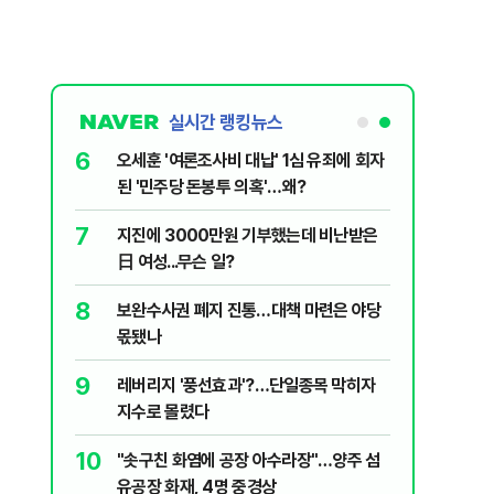
실시간 랭킹뉴스
6
플, 中창신
오세훈 '여론조사비 대납' 1심 유죄에 회자
된 '민주당 돈봉투 의혹'…왜?
7
구협회 외국
지진에 3000만원 기부했는데 비난받은
령 20대 지
日 여성...무슨 일?
 올인은 금
8
 의식했
보완수사권 폐지 진통…대책 마련은 야당
가 논란 재
낮춰야"
몫됐나
 99%" 등
9
리째 흔들리는
레버리지 '풍선효과'?…단일종목 막히자
지수로 몰렸다
10
' 막는 의사
"솟구친 화염에 공장 아수라장"…양주 섬
유공장 화재, 4명 중경상