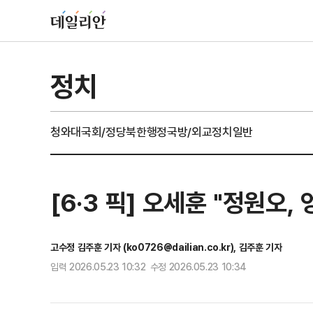
정치
청와대
국회/정당
북한
행정
국방/외교
정치일반
[6·3 픽] 오세훈 "정원오
고수정 김주훈 기자 (ko0726@dailian.co.kr), 김주훈 기자
입력 2026.05.23 10:32 수정 2026.05.23 10:34