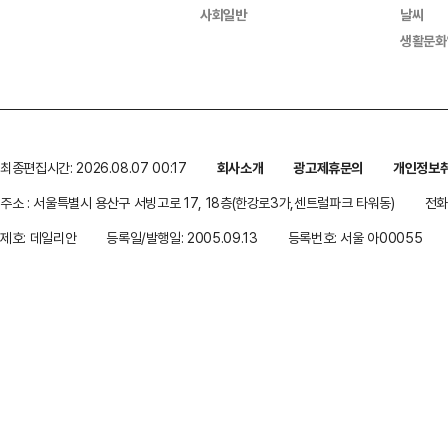
사회일반
날씨
생활문화
최종편집시간: 2026.08.07 00:17
회사소개
광고제휴문의
개인정보
주소 : 서울특별시 용산구 서빙고로 17, 18층(한강로3가,센트럴파크 타워동)
전화 
제호: 데일리안
등록일/발행일: 2005.09.13
등록번호: 서울 아00055