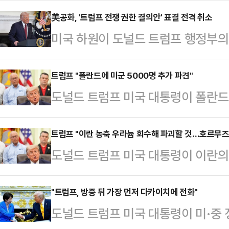
이터통신에 따르면 카롤 나브로츠키 
셜미디어(SNS) 엑스(X·옛 트위터)
美공화, '트럼프 전쟁 권한 결의안' 표결 전격 취소
미국 하원이 도널드 트럼프 행정부의
사드린다”며 “나는 폴란드와 미국의
기습 철회했다.뉴욕타임스(NYT)에 
것”이라고 전했다.그러면서 “우리의
지시간) 트럼프 대통령이 의회 승인
트럼프 "폴란드에 미군 5000명 추가 파견"
안보를 떠받치고 있다”며 “훌륭한 동
도널드 트럼프 미국 대통령이 폴란드
못하도록 제한하는 결의안을 전격 취
력하는 것”이라고 덧붙였다.이날 트
이라고 밝혔다.AP통신에 따르면 트
하지 못한 탓이다.미 하원은 공화당 21
은 폴란드에 미…
어(SNS) 트루스소셜을 통해 “내
트럼프 "이란 농축 우라늄 회수해 파괴할 것…호르무즈
5석이다. 간신히 과반을 지키고 있
도널드 트럼프 미국 대통령이 이란의
폴란드 대통령의 성공적인 당선과 그
해도 결과가 바뀔 수 있는 상황이다.
라고 밝혔다.로이터통신에 따르면 트
명의 병력을 파견한다”고 전했다.미
을 표결에…
에서 기자회견을 열고 “이란의 농축
"트럼프, 방중 뒤 가장 먼저 다카이치에 전화"
발표한 바 있다. 지난주에는 폴란드에
도널드 트럼프 미국 대통령이 미·중
것이 필요하지 않지만 반드시 확보해
계획을 취소하기도 했다. 이후 트럼프