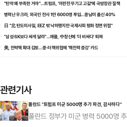
"탄약 왜 부족한 거야"…트럼프, '이란전 무기고 고갈'에 국방장관 질책
병력난 우크라, 외국인 전사 1만 6000명 투입…중남미 출신 40%
日 "北 탄도미사일, EEZ 밖 낙하했지만 국제사회 평화 정면 위협"
"삼성·SK보다 싸게 달라"…애플, 中창신에 '더 비싸다' 퇴짜
美, 전략핵 확대 검토…중·러 핵위협에 '핵전력 증강' 카드
관련기사
폴란드 "트럼프 미군 5000명 추가 파견, 감사하다"
폴란드 정부가 미군 병력 5000명 