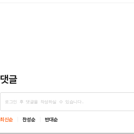
은 다카이치 사나에 일본 총리인 것
록 방관하지 않을 것”이라고 말했다
배치할 수 있다고 …
래스 주일 미국 대사는 21일 자민당
지켜봐야겠으나 우리는 수단과 방법을
째 회의에 강연자로 참석해 이같이 밝
다”며 “그들은 절대 핵무기를 갖지
관계를 나타내는 것”이라고 강조했다
(IAEA)에 따르면 지난해 기준 이…
치 정권의 군사 정책을 ‘신군국주의’
라며 “그들은 동맹을 약화하려고 책략
미국과 일본이 …
댓글
최신순
찬성순
반대순