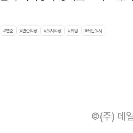
#연준
#연준의장
#워시의장
#취임
#케빈워시
©(주) 데