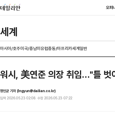
오피
세계
아시아/호주
미국/중남미
유럽
중동/아프리카
세계일반
워시, 美연준 의장 취임…"틀 벗
정인균 기자 (Ingyun@dailian.co.kr)
입력 2026.05.23 02:08 수정 2026.05.23 07:22