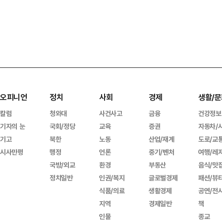
오피니언
정치
사회
경제
생활/문
칼럼
청와대
사건사고
금융
건강정보
기자의 눈
국회/정당
교육
증권
자동차/
기고
북한
노동
산업/재계
도로/교
시사만평
행정
언론
중기/벤처
여행/레
국방/외교
환경
부동산
음식/맛
정치일반
인권/복지
글로벌경제
패션/뷰
식품/의료
생활경제
공연/전
지역
경제일반
책
인물
종교