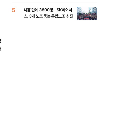
전 전운
회
5
10
나흘 만에 3800명…SK하이닉
민주
스, 3개 노조 묶는 통합노조 추진
리…
들께
상
러
서