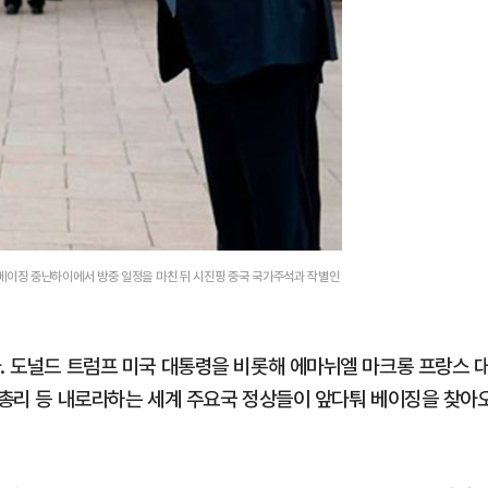
 베이징 중난하이에서 방중 일정을 마친 뒤 시진핑 중국 국가주석과 작별인
. 도널드 트럼프 미국 대통령을 비롯해 에마뉘엘 마크롱 프랑스 
일 총리 등 내로라하는 세계 주요국 정상들이 앞다퉈 베이징을 찾아