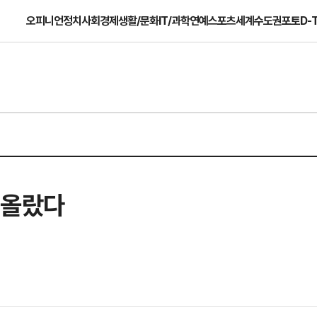
오피니언
정치
사회
경제
생활/문화
IT/과학
연예
스포츠
세계
수도권
포토
D-
떠올랐다