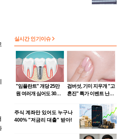
교
징
이
캐
총