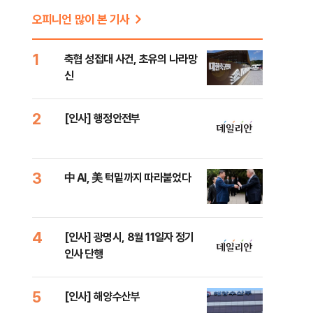
오피니언 많이 본 기사
1
축협 성접대 사건, 초유의 나라망
신
2
[인사] 행정안전부
3
中 AI, 美 턱밑까지 따라붙었다
4
[인사] 광명시, 8월 11일자 정기
인사 단행
5
[인사] 해양수산부