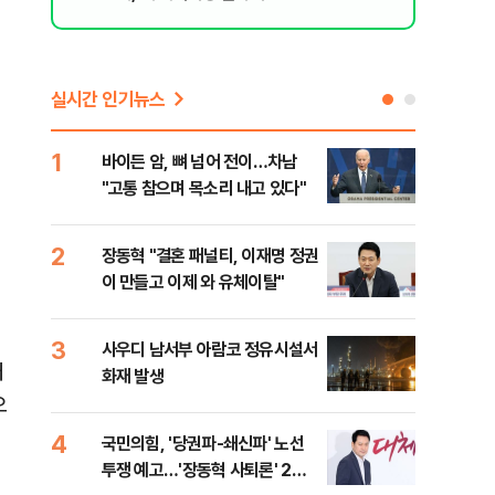
실시간 인기뉴스
1
6
바이든 암, 뼈 넘어 전이…차남
장동
"고통 참으며 목소리 내고 있다"
표…
길 
2
7
장동혁 "결혼 패널티, 이재명 정권
낙동
이 만들고 이제 와 유체이탈"
갈수
3
8
사우디 남서부 아람코 정유시설서
'살
대
화재 발생
명 
오
4
9
국민의힘, '당권파-쇄신파' 노선
전한
투쟁 예고…'장동혁 사퇴론' 2차
소…