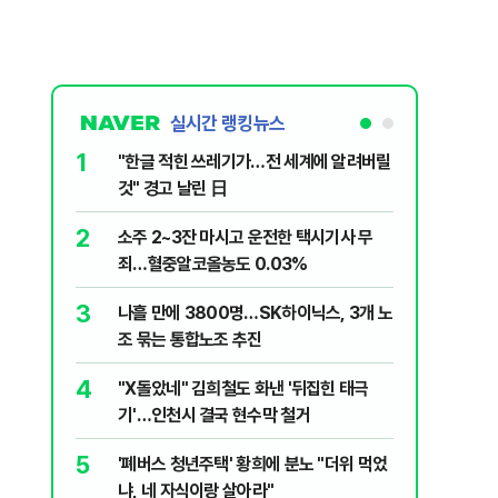
실시간 랭킹뉴스
1
6
"한글 적힌 쓰레기가…전 세계에 알려버릴
변동성 잦
것" 경고 날린 日
6000~
2
7
소주 2~3잔 마시고 운전한 택시기사 무
사우디 남
죄…혈중알코올농도 0.03%
생
3
8
나흘 만에 3800명…SK하이닉스, 3개 노
장동혁, 
조 묶는 통합노조 추진
심 정당'
4
9
"X돌았네" 김희철도 화낸 '뒤집힌 태극
이력서에
기'…인천시 결국 현수막 철거
前직원 
5
10
'폐버스 청년주택' 황희에 분노 "더위 먹었
제2우주센
냐, 네 자식이랑 살아라"
응모…10