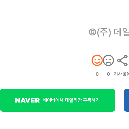
©(주) 데
기사 공
0
0
네이버에서 데일리안 구독하기