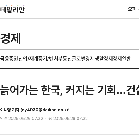
오피
경제
금융
증권
산업/재계
중기/벤처
부동산
글로벌경제
생활경제
경제일반
늙어가는 한국, 커지는 기회…건설
이나영 기자 (ny4030@dailian.co.kr)
입력 2026.05.26 07:32 수정 2026.05.26 07:32