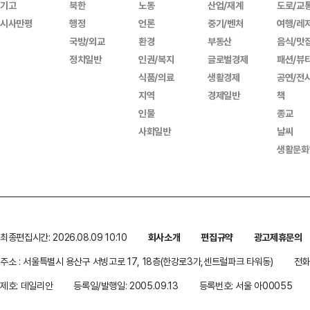
기고
북한
노동
산업/재계
도로/교
시사만평
행정
언론
중기/벤처
여행/레
국방/외교
환경
부동산
음식/맛
정치일반
인권/복지
글로벌경제
패션/뷰
식품/의료
생활경제
공연/전
지역
경제일반
책
인물
종교
사회일반
날씨
생활문화
최종편집시간: 2026.08.09 10:10
회사소개
편집규약
광고제휴문의
주소 : 서울특별시 용산구 서빙고로 17, 18층(한강로3가,센트럴파크 타워동)
전화 
제호: 데일리안
등록일/발행일: 2005.09.13
등록번호: 서울 아00055