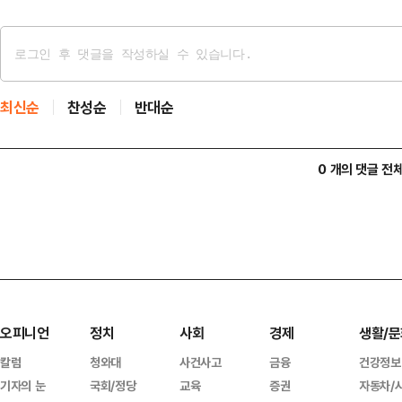
최신순
찬성순
반대순
0 개의 댓글 전
오피니언
정치
사회
경제
생활/문
칼럼
청와대
사건사고
금융
건강정보
기자의 눈
국회/정당
교육
증권
자동차/