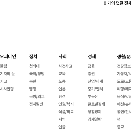
0 개의 댓글 전
오피니언
정치
사회
경제
생활/문
칼럼
청와대
사건사고
금융
건강정보
기자의 눈
국회/정당
교육
증권
자동차/
기고
북한
노동
산업/재계
도로/교
시사만평
행정
언론
중기/벤처
여행/레
국방/외교
환경
부동산
음식/맛
정치일반
인권/복지
글로벌경제
패션/뷰
식품/의료
생활경제
공연/전
지역
경제일반
책
인물
종교