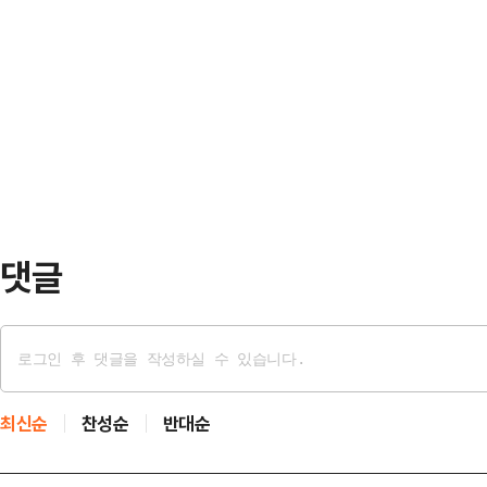
는 점을 강조하며 정부의 '경제 위기 
출시를 준비 중이다.하지만…
을 위한 항해 한국본부’에 따르면 김
재명 대통령의 여러 차례 내놓은 노
아에서 가자지구를 향해 출항한 자유
노동부 장관의 적극적인 중재가 주요
여권은 지난달 4일 무효가 된 상태
번 사태가 삼성전자…
을 알리기 위해 연락을 취했지만 김 
권이 무효가 된 경우 공항 등을 이용
타 경로로 입국하는…
댓글
최신순
찬성순
반대순