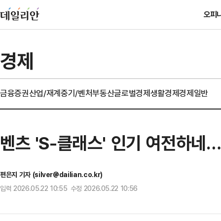
오피
경제
금융
증권
산업/재계
중기/벤처
부동산
글로벌경제
생활경제
경제일반
벤츠 'S-클래스' 인기 여전하네
편은지 기자 (silver@dailian.co.kr)
입력 2026.05.22 10:55 수정 2026.05.22 10:56