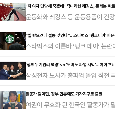
후보가 도대체 경쟁사인 업스테이지에
"저 여자 민망해 죽겠네" 적나라한 레깅스, 문제는 따
운동화와 레깅스 등 운동용품이 건강
의 보상을 받은 것이냐"고 따져 물었
다.16일 관련업계에 따르면 영국 스
에 "하 후보는 오늘 자기가 업스테이
전문가인 니콜 딘은 최근 데일리메일
“별 받으려다 불똥 맞았다”…스타벅스 ‘탱크데이’ 파문
원'(대단한 거액이라는 취지로 보인
스타벅스의 이른바 ‘탱크 데이’ 논
만 운동할 때 착용하는 옷과 신발이 
이 밝혔다.한 후보는 "네이버는 소속
운 카드사들도 상황을 예의주시하고
어 "운동용품을 만들 때 흔히 사용되
아도 허락해주는…
잇달아 출시했지만, 불매운동 조짐
'정부 위기관리 역량' vs '도미노 파업 서막'…여야 프
소재의 옷을 세탁하고 입을 때마다 
삼성전자 노사가 총파업 돌입 직전 
수 있다는 우려가 커지는 분위기다.
말했다.입자가 매우 작은 미세플라스
며 사상 초유의 반도체 공장 가동 중
와 제휴카드를 운영 중인 곳은 삼성
통해 여러 장기에 …
은 계속되고 있다.여권은 청와대와 
활동가 김아현, 정부 만류에도 가자지구로 출발
타벅스 삼성카드’를 출시했고, 우리카
여권이 무효화 된 한국인 활동가가 
결과 국가 경제의 버팀목인 반도체 
선보였다.신한카드도 스타벅스와 업무
태를 주시하고 있다고 연합뉴스가 4