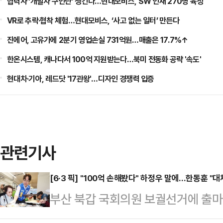
협력사 ‘개발자 구인난’ 챙긴다…현대모비스, SW 인재 270명 육성
VR로 추락·협착 체험…현대모비스, ‘사고 없는 일터’ 만든다
진에어, 고유가에 2분기 영업손실 731억원…매출은 17.7%↑
한온시스템, 캐나다서 100억 지원받는다…북미 전동화 공략 '속도'
현대차·기아, 레드닷 '17관왕'…디자인 경쟁력 입증
관련기사
[6·3 픽] "100억 손해봤다" 하정우 말에…한동훈 "
부산 북갑 국회의원 보궐선거에 출마
우 더불어민주당 후보의 '100억원 