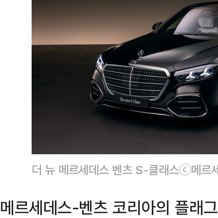
더 뉴 메르세데스 벤츠 S-클래스ⓒ메르
메르세데스-벤츠 코리아의 플래그