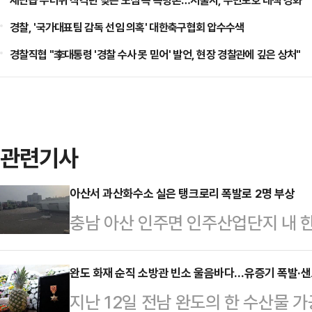
재난급 무더위 직격탄 맞은 도심 속 쪽방촌…서울시, 주민보호 대책 강화
경찰, '국가대표팀 감독 선임 의혹' 대한축구협회 압수수색
경찰직협 "李대통령 '경찰 수사 못 믿어' 발언, 현장 경찰관에 깊은 상처"
관련기사
아산서 과산화수소 실은 탱크로리 폭발로 2명 부상
충남 아산 인주면 인주산업단지 내 
를 실은 20t 탱크로리 1대가 폭발
가 발생했다.23일 소방당국 등에 따
완도 화재 순직 소방관 빈소 울음바다…유증기 폭발·샌드
지난 12일 전남 완도의 한 수산물 
사고로 현장에서 운반 차량을 정비하던