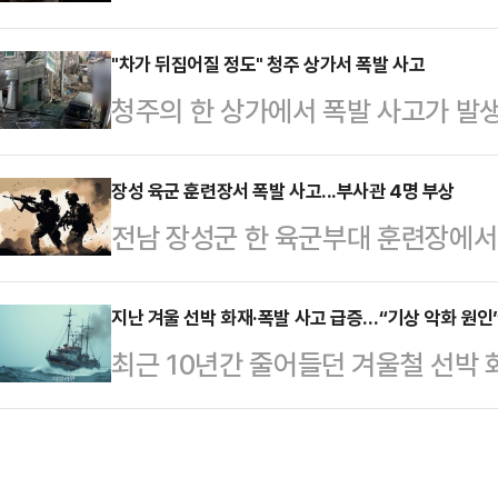
명의 빈소에는 유족 및 지인들의 울음
다행히 모두 생명에는 지장이 없는 
은 화재 경위를 파악하기 위한 수사
"차가 뒤집어질 정도" 청주 상가서 폭발 사고
된 과산화수소를 회수·중화하는 등 
청주의 한 상가에서 폭발 사고가 발
진압 과정 중 숨진 전남 완도소방서
끝나는 대로 자세한 사고 경위를 조사
벽 4시쯤 충북 청주시 흥덕구의 한 
노태영 소방사의 빈소는 완도 대성
“안전사고 우…
위력은 건물 밖에 주차된 차량이 뒤
장성 육군 훈련장서 폭발 사고...부사관 4명 부상
리는 13일 오전 빈소를 찾아 고인
전남 장성군 한 육군부대 훈련장에서
번 사고로 인근 아파트 주민 등 8명
했다.완도문화예술의전당에는 이날 오
다.4일 육군에 따르면 이날 오후 1
졌다.한 주민은 연합뉴스를 통해 "아
합동 분향소가 마련돼 두…
훈련 중 전기식 뇌관이 폭발했다.이 사
지난 겨울 선박 화재·폭발 사고 급증…“기상 악화 원인
"뉴스를 검색해 봐도 바로 관련 내용
최근 10년간 줄어들던 겨울철 선박 
명이 얼굴 등에 파편상 등을 입고 민
상황을 설명했다.청주시는 "금일 새
화(저수온‧고파랑) 등으로 지난해 
명에는 지장이 없는 것으로 알려졌다
가 발생했다…
공단(KOMSA, 이사장 김준석)이 
이다.
최근 10년간 계절별 선박 화재·폭발