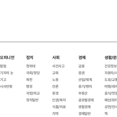
오피니언
정치
사회
경제
생활/문
칼럼
청와대
사건사고
금융
건강정보
기자의 눈
국회/정당
교육
증권
자동차/
기고
북한
노동
산업/재계
도로/교
시사만평
행정
언론
중기/벤처
여행/레
국방/외교
환경
부동산
음식/맛
정치일반
인권/복지
글로벌경제
패션/뷰
식품/의료
생활경제
공연/전
지역
경제일반
책