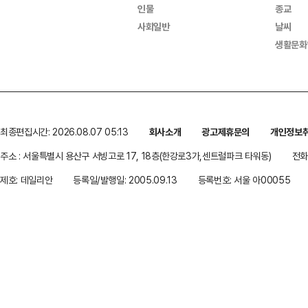
인물
종교
사회일반
날씨
생활문화
최종편집시간: 2026.08.07 05:13
회사소개
광고제휴문의
개인정보
주소 : 서울특별시 용산구 서빙고로 17, 18층(한강로3가,센트럴파크 타워동)
전화 
제호: 데일리안
등록일/발행일: 2005.09.13
등록번호: 서울 아00055