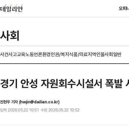
오피
사회
사건사고
교육
노동
언론
환경
인권/복지
식품/의료
지역
인물
사회일반
경기 안성 자원회수시설서 폭발 
진현우 기자 (hwjin@dailian.co.kr)
입력 2026.05.22 10:51 수정 2026.05.22 10:52