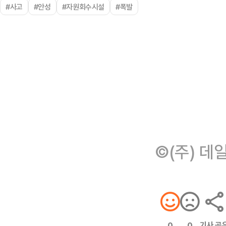
#사고
#안성
#자원회수시설
#폭발
©(주) 데
기사 공
0
0