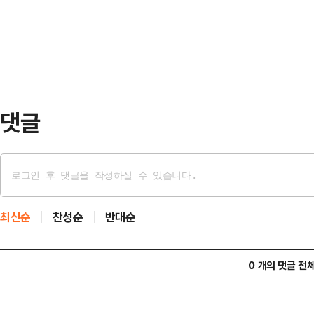
겨울철 선박 화재·폭발 사고 비중은 
등했다. 이는 동 기간 10년 평균치(
철 선박 화재‧폭발 사고는 전년 대비 
모…
댓글
최신순
찬성순
반대순
0 개의 댓글 전