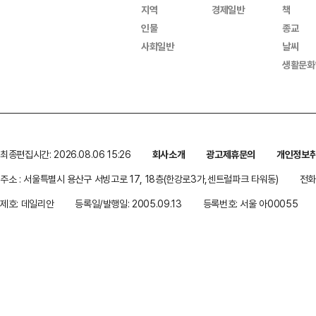
지역
경제일반
책
인물
종교
사회일반
날씨
생활문화
최종편집시간: 2026.08.06 15:26
회사소개
광고제휴문의
개인정보
주소 : 서울특별시 용산구 서빙고로 17, 18층(한강로3가,센트럴파크 타워동)
전화 
제호: 데일리안
등록일/발행일: 2005.09.13
등록번호: 서울 아00055