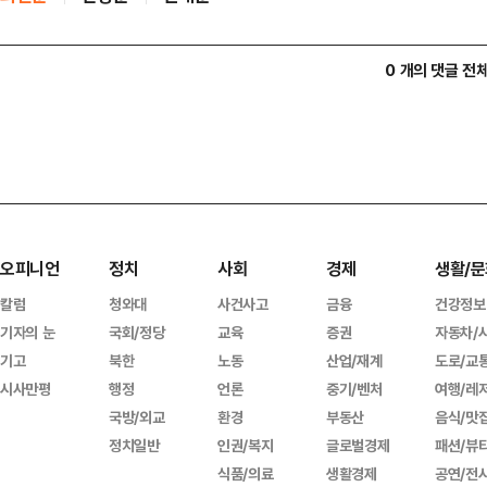
0 개의 댓글 전
오피니언
정치
사회
경제
생활/문
칼럼
청와대
사건사고
금융
건강정보
기자의 눈
국회/정당
교육
증권
자동차/
기고
북한
노동
산업/재계
도로/교
시사만평
행정
언론
중기/벤처
여행/레
국방/외교
환경
부동산
음식/맛
정치일반
인권/복지
글로벌경제
패션/뷰
식품/의료
생활경제
공연/전