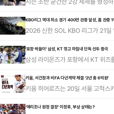
시즌 초반 굳건한 2강 체제를 형성하
락세를 겪으며 프로야구 상위권 판도
올라선 뒤 내내 순위표 최상단을 차지
KBO리그 역대 최소 경기 400만 관중 달성, 홈 관중 
2026 신한 SOL KBO 리그가 21일
과 맞대결서 2-10 대패하며 공동 
서 총 6만 8838명이 입장하며 4
도 삼성과 5게임 차로 간극이 제법 
적 관중 403만 5771명을 기록한 
‘포항 싹쓸이’ 삼성, KT 꺾고 마침내 단독 선두 등극
벌리지 못했다.kt는 최근 10경기서 
삼성 라이온즈가 포항에서 KT 위즈
만에 400만 관중을 달성했다.종전 
재 kt의 가장 큰 고민은 마운드다. 팀 
독 선두 자리를 탈환했다.삼성은 21일
230경기 만에 달성했던 2025시즌
KBO리그' KT와의 홈 경기에서 타
키움, 서건창과 비FA 다년계약 체결 ‘2년 총 6억원’
에 따라 종전 기록보다 8경기를 줄여
키움 히어로즈는 20일 서울 고척
5 짜릿한 역전승을 거뒀다.이번 포항
7일 300만 관중을 돌파한 지 14일 
계약 기간 2년(2027~2028년), 
적 26승 1무 17패를 기록, KT를
규모의 비FA 다년계약을 체결했다.
‘애리조나 원정 결장’ 이정후, 부상 상태는?
뚝 섰다. 삼성이 이번 시즌 단독 선두