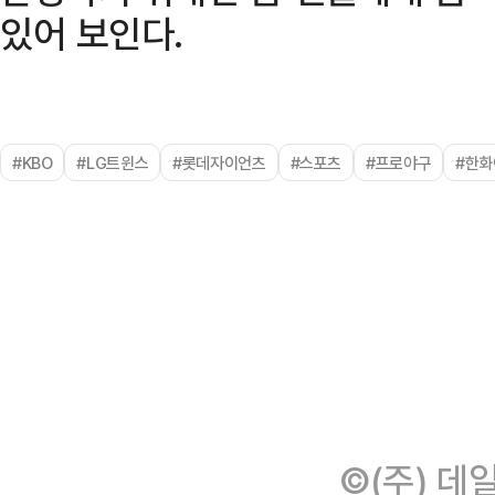
있어 보인다.
#KBO
#LG트윈스
#롯데자이언츠
#스포츠
#프로야구
#한
©(주) 데