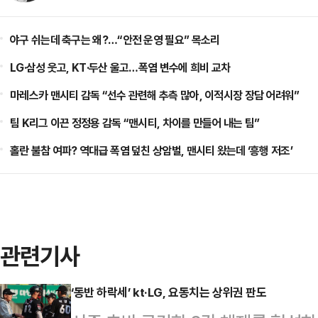
야구 쉬는데 축구는 왜?…“안전 운영 필요” 목소리
LG·삼성 웃고, KT·두산 울고…폭염 변수에 희비 교차
마레스카 맨시티 감독 “선수 관련해 추측 많아, 이적시장 장담 어려워”
팀 K리그 이끈 정정용 감독 “맨시티, 차이를 만들어 내는 팀”
홀란 불참 여파? 역대급 폭염 덮친 상암벌, 맨시티 왔는데 ‘흥행 저조’
관련기사
‘동반 하락세’ kt·LG, 요동치는 상위권 판도