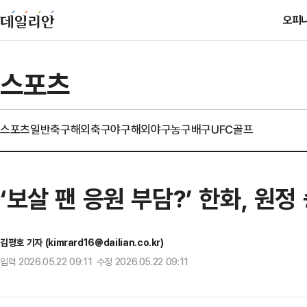
오피
스포츠
스포츠일반
축구
해외축구
야구
해외야구
농구
배구
UFC
골프
‘보살 팬 응원 부담?’ 한화, 원정
김평호 기자 (kimrard16@dailian.co.kr)
입력 2026.05.22 09:11 수정 2026.05.22 09:11