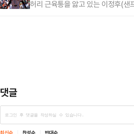
허리 근육통을 앓고 있는 이정후(샌
2000만원 계약을 맺은 데 이어, 이
약 한 달 만이다. 반면 포항 원정에서
으로 전해졌다.토니 바이텔로 샌프란
까지 동행을 이어간다. 구단은 팀 
리조나주 피닉스 체이스필드에서 열
헌신과 성실하고 책임감 있는 태도를
기를 앞두고 현지 취재진에게 이정후
제일고를 졸업하고 2008년 KBO리
도는 아니라고 말했다.샌프란시스코 
유니…
리어가 사회관계망서비스(SNS) 계정
로 감독은 “이정후를 트레이닝 룸에
상태가 호전됐고 오늘은 치료받…
댓글
최신순
찬성순
반대순